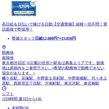
高日給＆日払いで稼げる日勤【交通警備】経験一切不問！電
話面接で即採用！
警備スタッフ
日給
12,000
円〜
15,850
円
勤務地
面接地
東京都渋谷区 ※記載の住所と駅名は募集エリアです。面接
地は原稿内をご参照下さい。(希望の勤務地で勤務できない
場合があります。)
幡ケ谷駅、笹塚駅、中野富士見町駅、中野新橋駅、代々木上
原駅、西新宿五丁目駅、方南町駅、東北沢駅、参宮橋駅
シフト
1日8時間 週3日からOK
未経験OK