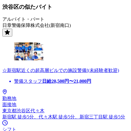
渋谷区の似たバイト
アルバイト・パート
日章警備保障株式会社(新宿南口)
☆新宿駅近くの超高層ビルでの施設警備!(未経験者歓迎)
警備スタッフ
日給
20,500
円〜
21,000
円
勤務地
面接地
東京都渋谷区代々木
新宿駅 徒歩5分、代々木駅 徒歩5分、新宿三丁目駅 徒歩5分
シフト