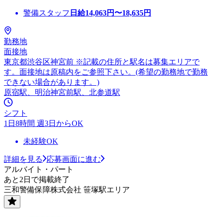
警備スタッフ
日給
14,063
円〜
18,635
円
勤務地
面接地
東京都渋谷区神宮前 ※記載の住所と駅名は募集エリアで
す。面接地は原稿内をご参照下さい。(希望の勤務地で勤務
できない場合があります。)
原宿駅、明治神宮前駅、北参道駅
シフト
1日8時間 週3日からOK
未経験OK
詳細を見る
応募画面に進む
アルバイト・パート
あと2日で掲載終了
三和警備保障株式会社 笹塚駅エリア