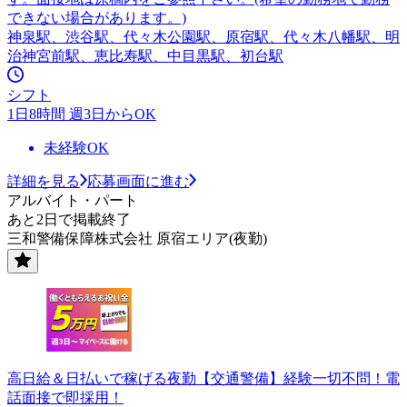
できない場合があります。)
神泉駅、渋谷駅、代々木公園駅、原宿駅、代々木八幡駅、明
治神宮前駅、恵比寿駅、中目黒駅、初台駅
シフト
1日8時間 週3日からOK
未経験OK
詳細を見る
応募画面に進む
アルバイト・パート
あと2日で掲載終了
三和警備保障株式会社 原宿エリア(夜勤)
高日給＆日払いで稼げる夜勤【交通警備】経験一切不問！電
話面接で即採用！