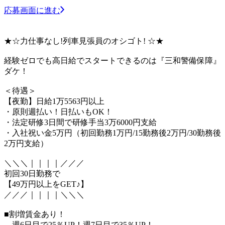
応募画面に進む
★☆力仕事なし!列車見張員のオシゴト! ☆★
経験ゼロでも高日給でスタートできるのは『三和警備保障』
ダケ！
＜待遇＞
【夜勤】日給1万5563円以上
・原則週払い！日払いもOK！
・法定研修3日間で研修手当3万6000円支給
・入社祝い金5万円（初回勤務1万円/15勤務後2万円/30勤務後
2万円支給）
＼＼＼｜｜｜｜／／／
初回30日勤務で
【49万円以上をGET♪】
／／／｜｜｜｜＼＼＼
■割増賃金あり！
…週6日目で25％UP！週7日目で35％UP！