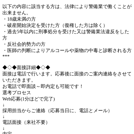
以下の内容に該当する方は、法律により警備業で働くことが
出来ません。
・18歳未満の方
・破産開始決定を受けた方（復権した方は除く）
・過去5年以内に刑事処分を受けた又は警備業法違反をした
方
・反社会的勢力の方
・医師の判断によりアルコールや薬物の中毒と診断される方
***
◆◇◆面接詳細◆◇◆
面接は電話で行います。応募後に面接のご案内連絡をさせて
いただきます。
お電話で即面談～即内定も可能です！
選考プロセス
Web応募(1分ほどで完了)
↓
採用担当からご連絡（応募当日に、電話とメール）
↓
電話面接（来社不要）
↓
内定