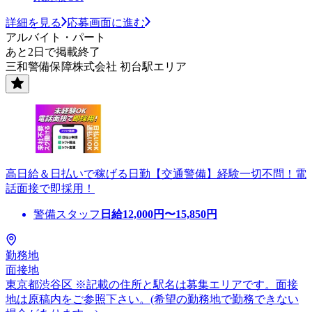
詳細を見る
応募画面に進む
アルバイト・パート
あと2日で掲載終了
三和警備保障株式会社 初台駅エリア
高日給＆日払いで稼げる日勤【交通警備】経験一切不問！電
話面接で即採用！
警備スタッフ
日給
12,000
円〜
15,850
円
勤務地
面接地
東京都渋谷区 ※記載の住所と駅名は募集エリアです。面接
地は原稿内をご参照下さい。(希望の勤務地で勤務できない