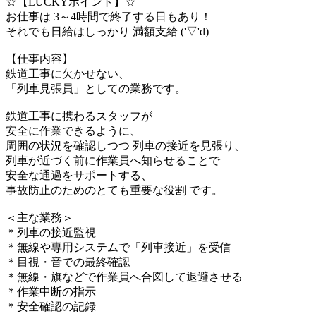
☆【LUCKYポイント】☆
お仕事は 3～4時間で終了する日もあり！
それでも日給はしっかり 満額支給 ('▽'d)
【仕事内容】
鉄道工事に欠かせない、
「列車見張員」としての業務です。
鉄道工事に携わるスタッフが
安全に作業できるように、
周囲の状況を確認しつつ 列車の接近を見張り、
列車が近づく前に作業員へ知らせることで
安全な通過をサポートする、
事故防止のためのとても重要な役割 です。
＜主な業務＞
＊列車の接近監視
＊無線や専用システムで「列車接近」を受信
＊目視・音での最終確認
＊無線・旗などで作業員へ合図して退避させる
＊作業中断の指示
＊安全確認の記録