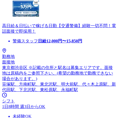
高日給＆日払いで稼げる日勤【交通警備】経験一切不問！電
話面接で即採用！
警備スタッフ
日給
12,000
円〜
15,850
円
勤務地
面接地
東京都渋谷区 ※記載の住所と駅名は募集エリアです。面接
地は原稿内をご参照下さい。(希望の勤務地で勤務できない
場合があります。)
笹塚駅、方南町駅、東北沢駅、明大前駅、代々木上原駅、新
代田駅、下北沢駅、東松原駅、永福町駅
シフト
1日8時間 週3日からOK
未経験OK