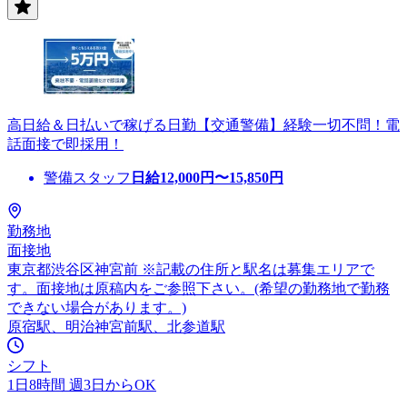
高日給＆日払いで稼げる日勤【交通警備】経験一切不問！電
話面接で即採用！
警備スタッフ
日給
12,000
円〜
15,850
円
勤務地
面接地
東京都渋谷区神宮前 ※記載の住所と駅名は募集エリアで
す。面接地は原稿内をご参照下さい。(希望の勤務地で勤務
できない場合があります。)
原宿駅、明治神宮前駅、北参道駅
シフト
1日8時間 週3日からOK