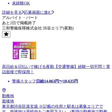
未経験OK
詳細を見る
応募画面に進む
アルバイト・パート
あと2日で掲載終了
三和警備保障株式会社 渋谷エリア(夜勤)
高日給＆日払いで稼げる夜勤【交通警備】経験一切不問！電
話面接で即採用！
警備スタッフ
日給
14,063
円〜
18,635
円
勤務地
面接地
東京都渋谷区道玄坂 ※記載の住所と駅名は募集エリアで
す。面接地は原稿内をご参照下さい。(希望の勤務地で勤務