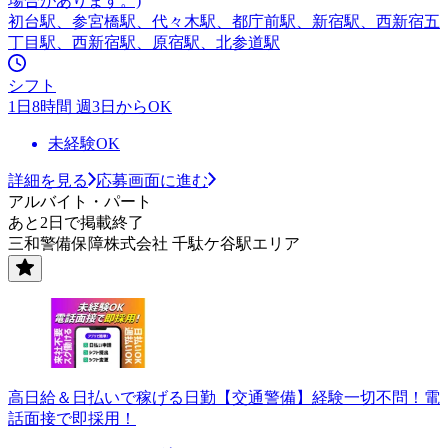
場合があります。)
初台駅、参宮橋駅、代々木駅、都庁前駅、新宿駅、西新宿五
丁目駅、西新宿駅、原宿駅、北参道駅
シフト
1日8時間 週3日からOK
未経験OK
詳細を見る
応募画面に進む
アルバイト・パート
あと2日で掲載終了
三和警備保障株式会社 千駄ケ谷駅エリア
高日給＆日払いで稼げる日勤【交通警備】経験一切不問！電
話面接で即採用！