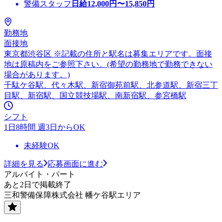
警備スタッフ
日給
12,000
円〜
15,850
円
勤務地
面接地
東京都渋谷区 ※記載の住所と駅名は募集エリアです。面接
地は原稿内をご参照下さい。(希望の勤務地で勤務できない
場合があります。)
千駄ケ谷駅、代々木駅、新宿御苑前駅、北参道駅、新宿三丁
目駅、新宿駅、国立競技場駅、南新宿駅、参宮橋駅
シフト
1日8時間 週3日からOK
未経験OK
詳細を見る
応募画面に進む
アルバイト・パート
あと2日で掲載終了
三和警備保障株式会社 幡ケ谷駅エリア