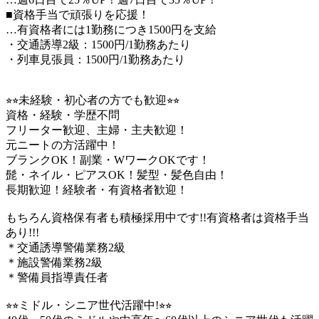
■資格手当で頑張りを応援！
…有資格者には1勤務につき1500円を支給
・交通誘導2級：1500円/1勤務あたり
・列車見張員：1500円/1勤務あたり
⭐︎⭐︎未経験・初心者の方でも歓迎⭐︎⭐︎
資格・経験・学歴不問
フリーター歓迎、主婦・主夫歓迎！
元ニートの方活躍中！
ブランクOK！副業・WワークOKです！
髭・ネイル・ピアスOK！髪型・髪色自由！
長期歓迎！経験者・有資格者歓迎！
もちろん資格保有者も積極採用中です!!有資格者は資格手当
あり!!!
＊交通誘導警備業務2級
＊施設警備業務2級
＊警備員指導責任者
⭐︎⭐︎ミドル・シニア世代活躍中!⭐︎⭐︎