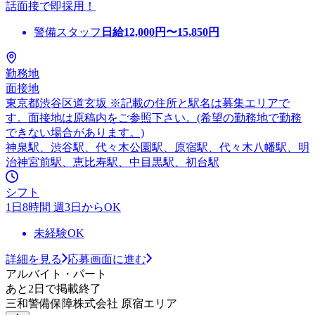
話面接で即採用！
警備スタッフ
日給
12,000
円〜
15,850
円
勤務地
面接地
東京都渋谷区道玄坂 ※記載の住所と駅名は募集エリアで
す。面接地は原稿内をご参照下さい。(希望の勤務地で勤務
できない場合があります。)
神泉駅、渋谷駅、代々木公園駅、原宿駅、代々木八幡駅、明
治神宮前駅、恵比寿駅、中目黒駅、初台駅
シフト
1日8時間 週3日からOK
未経験OK
詳細を見る
応募画面に進む
アルバイト・パート
あと2日で掲載終了
三和警備保障株式会社 原宿エリア