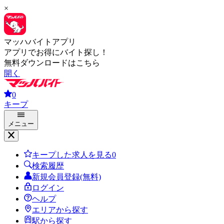
×
マッハバイトアプリ
アプリでお得にバイト探し！
無料ダウンロードはこちら
開く
0
キープ
メニュー
キープした求人を見る
0
検索履歴
新規会員登録(無料)
ログイン
ヘルプ
エリアから探す
駅から探す