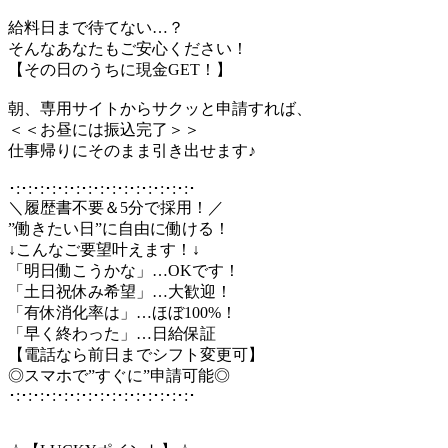
給料日まで待てない…？
そんなあなたもご安心ください！
【その日のうちに現金GET！】
朝、専用サイトからサクッと申請すれば、
＜＜お昼には振込完了＞＞
仕事帰りにそのまま引き出せます♪
･:･:･:･:･:･:･:･:･:･:･:･:･:･:･:･
＼履歴書不要＆5分で採用！／
”働きたい日”に自由に働ける！
↓こんなご要望叶えます！↓
「明日働こうかな」…OKです！
「土日祝休み希望」…大歓迎！
「有休消化率は」…ほぼ100%！
「早く終わった」…日給保証
【電話なら前日までシフト変更可】
◎スマホで”すぐに”申請可能◎
･:･:･:･:･:･:･:･:･:･:･:･:･:･:･:･