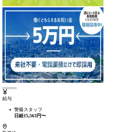
給与
警備スタッフ
日給
15,563
円〜