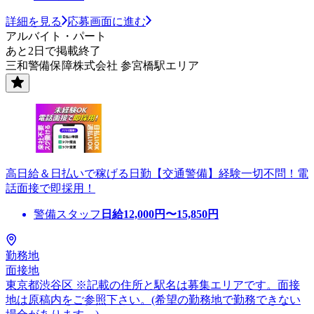
詳細を見る
応募画面に進む
アルバイト・パート
あと2日で掲載終了
三和警備保障株式会社 参宮橋駅エリア
高日給＆日払いで稼げる日勤【交通警備】経験一切不問！電
話面接で即採用！
警備スタッフ
日給
12,000
円〜
15,850
円
勤務地
面接地
東京都渋谷区 ※記載の住所と駅名は募集エリアです。面接
地は原稿内をご参照下さい。(希望の勤務地で勤務できない