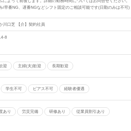
ムによって前後します。詳細の勤務時間についてはお問合せください。
み/早番NG、遅番NGなどシフト固定のご相談可能です(日勤のみは不可)
か川口芝 【介】契約社員
4-8
歓迎
主婦(夫)歓迎
長期歓迎
学生不可
ピアス不可
経験者優遇
度あり
労災完備
研修あり
従業員割引あり