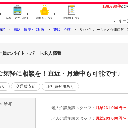
186,660件
の
す
路線・駅から探す
職種から探す
特徴から探す
キー
蕨駅
蕨駅、医療・福祉系
蕨駅、介護
リハビリホームまどか川口芝 
社員のバイト・パート求人情報
ご気軽に相談を！直近・月途中も可能です♪
あり
交通費支給
正社員登用あり
給与
老人介護施設スタッフ：
月給231,000円〜
老人介護施設スタッフ：
月給203,000円〜