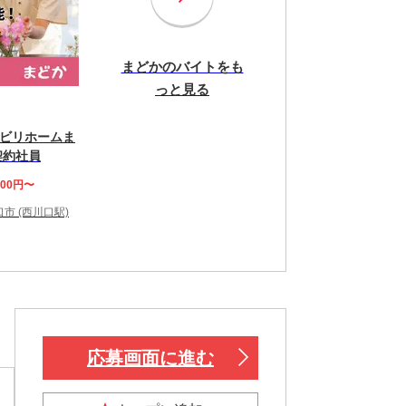
まどかのバイトをも
っと見る
ビリホームま
契約社員
000円〜
市 (西川口駅)
応募画面に進む