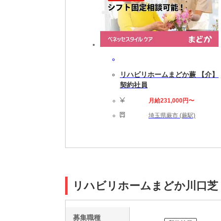
リハビリホームまどか蕨 【介】
契約社員
月給231,000円〜
埼玉県蕨市 (蕨駅)
リハビリホームまどか川口芝
募集職種