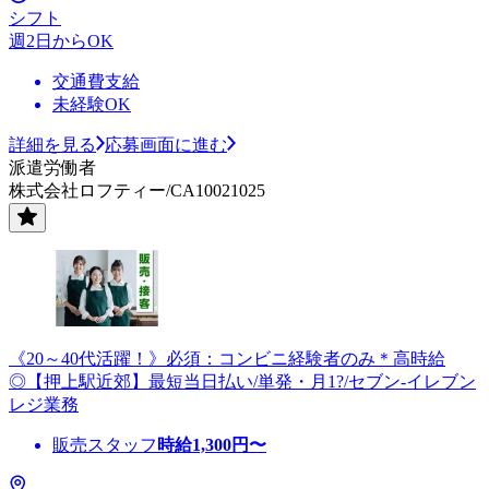
シフト
週2日からOK
交通費支給
未経験OK
詳細を見る
応募画面に進む
派遣労働者
株式会社ロフティー/CA10021025
《20～40代活躍！》必須：コンビニ経験者のみ＊高時給
◎【押上駅近郊】最短当日払い/単発・月1?/セブン-イレブン
レジ業務
販売スタッフ
時給
1,300
円〜