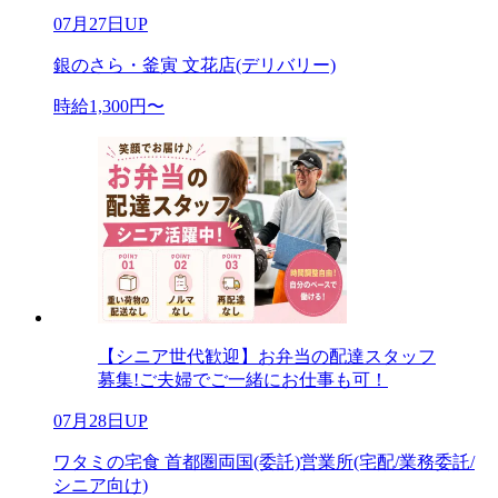
07月27日UP
銀のさら・釜寅 文花店(デリバリー)
時給1,300円〜
【シニア世代歓迎】お弁当の配達スタッフ
募集!ご夫婦でご一緒にお仕事も可！
07月28日UP
ワタミの宅食 首都圏両国(委託)営業所(宅配/業務委託/
シニア向け)