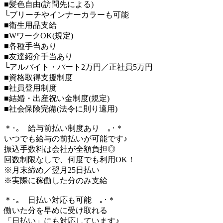
■髪色自由(訪問先による)
└ブリーチやインナーカラーも可能
■衛生用品支給
■WワークOK(規定)
■各種手当あり
■友達紹介手当あり
└アルバイト・パート2万円／正社員5万円
■資格取得支援制度
■社員登用制度
■結婚・出産祝い金制度(規定)
■社会保険完備(法令に則り適用)
＊･｡ 給与前払い制度あり ｡･＊
いつでも給与の前払いが可能です♪
振込手数料は会社が全額負担◎
回数制限なしで、何度でも利用OK！
※月末締め／翌月25日払い
※実際に稼働した分のみ支給
＊･｡ 日払い対応も可能 ｡･＊
働いた分を早めに受け取れる
「日払い」にも対応しています♪