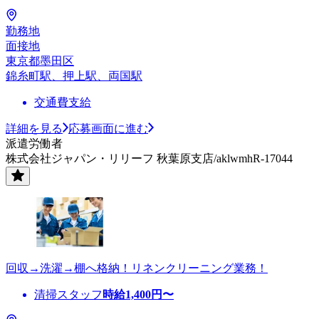
勤務地
面接地
東京都墨田区
錦糸町駅、押上駅、両国駅
交通費支給
詳細を見る
応募画面に進む
派遣労働者
株式会社ジャパン・リリーフ 秋葉原支店/aklwmhR-17044
回収→洗濯→棚へ格納！リネンクリーニング業務！
清掃スタッフ
時給
1,400
円〜