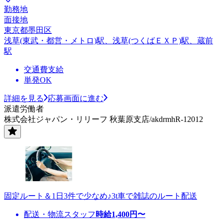
勤務地
面接地
東京都墨田区
浅草(東武・都営・メトロ)駅、浅草(つくばＥＸＰ)駅、蔵前
駅
交通費支給
単発OK
詳細を見る
応募画面に進む
派遣労働者
株式会社ジャパン・リリーフ 秋葉原支店/akdrmhR-12012
固定ルート＆1日3件で少なめ♪3t車で雑誌のルート配送
配送・物流スタッフ
時給
1,400
円〜