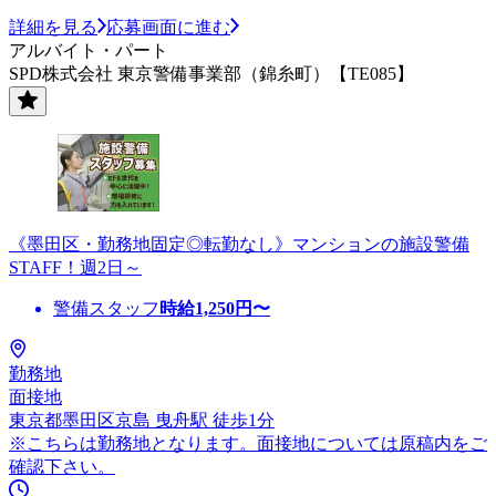
詳細を見る
応募画面に進む
アルバイト・パート
SPD株式会社 東京警備事業部（錦糸町）【TE085】
《墨田区・勤務地固定◎転勤なし》マンションの施設警備
STAFF！週2日～
警備スタッフ
時給
1,250
円〜
勤務地
面接地
東京都墨田区京島 曳舟駅 徒歩1分
※こちらは勤務地となります。面接地については原稿内をご
確認下さい。