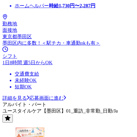
ホームヘルパー
時給
1,730
円〜
2,287
円
勤務地
面接地
東京都墨田区
墨田区内に多数！＜駅チカ・車通勤okも有＞
シフト
1日8時間 週5日からOK
交通費支給
未経験OK
短期OK
詳細を見る
応募画面に進む
アルバイト・パート
ユースタイルケア【墨田区】01_重訪_非常勤_日勤/Ja