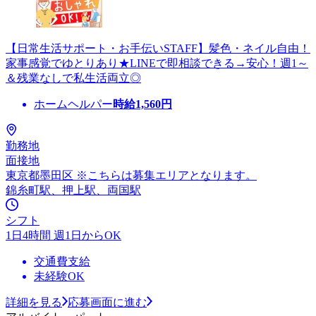
【日常生活サポート・お手伝いSTAFF】髪色・ネイル自由！
家事感覚でゆとりあり★LINEで即相談できる→安心！週1～
＆残業なしで私生活両立◎
ホームヘルパー
時給
1,560
円
勤務地
面接地
東京都墨田区 ※こちらは募集エリアとなります。
錦糸町駅、押上駅、両国駅
シフト
1日4時間 週1日からOK
交通費支給
未経験OK
詳細を見る
応募画面に進む