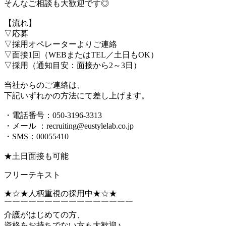
そんなご相談も大歓迎です◎
【流れ】
▽応募
▽採用オペレーターよりご連絡
▽面接1回（WEBまたはTEL／土日もOK）
▽採用（通知目安：面接から2～3日）
当社からのご連絡は、
下記いずれかの方法にて差し上げます。
・電話番号：050-3196-3313
・メール ：recruiting@eustylelab.co.jp
・SMS：00055410
★土日面接も可能
フリーテキスト
★☆★人柄重視の採用中★☆★
￣￣￣￣￣￣￣￣￣￣￣￣￣￣￣￣
介護がはじめての方、
資格をお持ちでない方も大歓迎♪