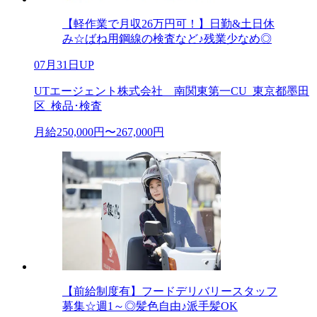
【軽作業で月収26万円可！】日勤&土日休
み☆ばね用鋼線の検査など♪残業少なめ◎
07月31日UP
UTエージェント株式会社 南関東第一CU_東京都墨田
区_検品･検査
月給250,000円〜267,000円
【前給制度有】フードデリバリースタッフ
募集☆週1～◎髪色自由♪派手髪OK