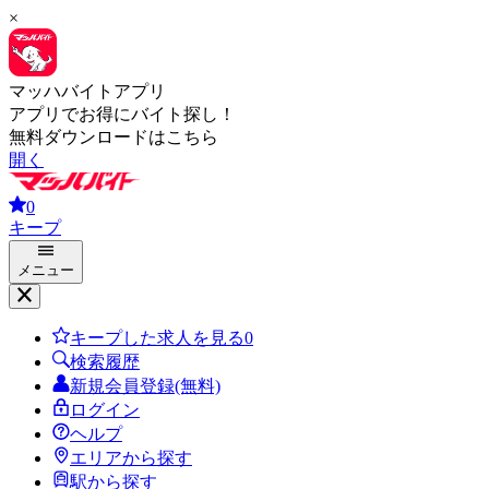
×
マッハバイトアプリ
アプリでお得にバイト探し！
無料ダウンロードはこちら
開く
0
キープ
メニュー
キープした求人を見る
0
検索履歴
新規会員登録(無料)
ログイン
ヘルプ
エリアから探す
駅から探す