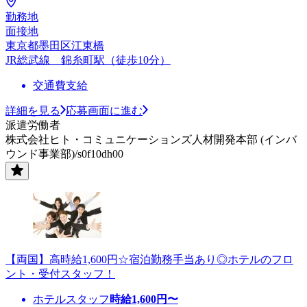
勤務地
面接地
東京都墨田区江東橋
JR総武線 錦糸町駅（徒歩10分）
交通費支給
詳細を見る
応募画面に進む
派遣労働者
株式会社ヒト・コミュニケーションズ人材開発本部 (インバ
ウンド事業部)/s0f10dh00
【両国】高時給1,600円☆宿泊勤務手当あり◎ホテルのフロ
ント・受付スタッフ！
ホテルスタッフ
時給
1,600
円〜