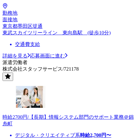
勤務地
面接地
東京都墨田区堤通
東武スカイツリーライン 東向島駅 (徒歩10分)
交通費支給
詳細を見る
応募画面に進む
派遣労働者
株式会社スタッフサービス/721178
時給2700円/【長期】情報システム部門のサポート業務＠錦
糸町
デジタル・クリエイティブ系
時給
2,700
円〜