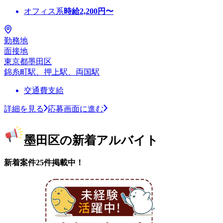
オフィス系
時給
2,200
円〜
勤務地
面接地
東京都墨田区
錦糸町駅、押上駅、両国駅
交通費支給
詳細を見る
応募画面に進む
墨田区の新着アルバイト
新着案件25件掲載中！