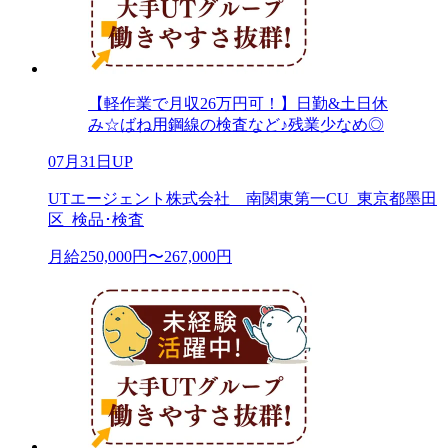
【軽作業で月収26万円可！】日勤&土日休
み☆ばね用鋼線の検査など♪残業少なめ◎
07月31日UP
UTエージェント株式会社 南関東第一CU_東京都墨田
区_検品･検査
月給250,000円〜267,000円