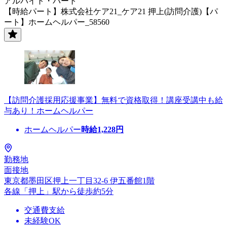
アルバイト・パート
【時給パート】株式会社ケア21_ケア21 押上(訪問介護)【パ
ート】ホームヘルパー_58560
【訪問介護採用応援事業】無料で資格取得！講座受講中も給
与あり！ホームヘルパー
ホームヘルパー
時給
1,228
円
勤務地
面接地
東京都墨田区押上一丁目32-6 伊五番館1階
各線「押上」駅から徒歩約5分
交通費支給
未経験OK