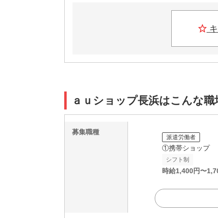
キ
ａｕショップ長浜はこんな職
募集職種
派遣労働者
①携帯ショップ
シフト制
時給
1,400
円〜
1,7