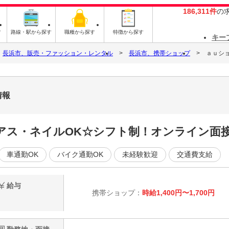
186,311件
の
す
路線・駅から探す
職種から探す
特徴から探す
キー
長浜市、販売・ファッション・レンタル
長浜市、携帯ショップ
ａｕシ
情報
ピアス・ネイルOK☆シフト制！オンライン面
車通勤OK
バイク通勤OK
未経験歓迎
交通費支給
給与
携帯ショップ：
時給1,400円〜1,700円