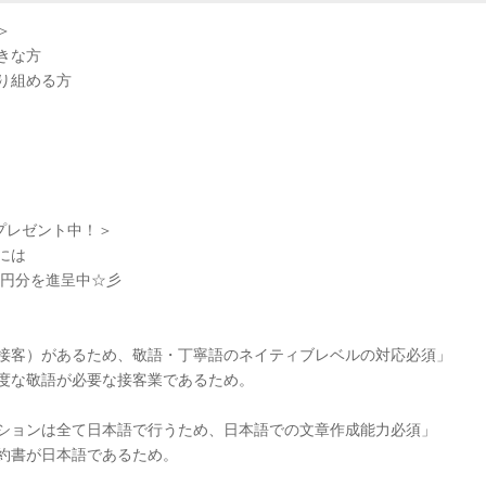
＞
きな方
り組める方
をプレゼント中！＞
には
000円分を進呈中☆彡
接客）があるため、敬語・丁寧語のネイティブレベルの対応必須」
度な敬語が必要な接客業であるため。
ションは全て日本語で行うため、日本語での文章作成能力必須」
約書が日本語であるため。