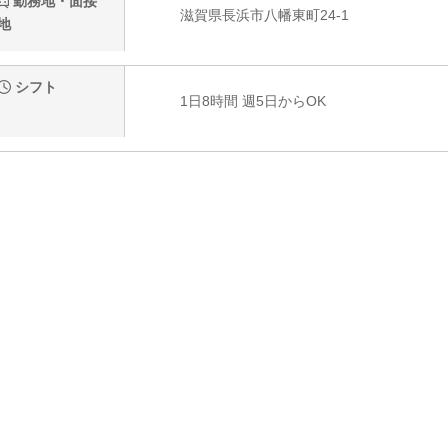
勤務地・面接
滋賀県長浜市八幡東町24-1
地
シフト
1日8時間 週5日からOK