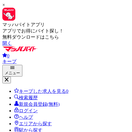
×
マッハバイトアプリ
アプリでお得にバイト探し！
無料ダウンロードはこちら
開く
0
キープ
メニュー
キープした求人を見る
0
検索履歴
新規会員登録(無料)
ログイン
ヘルプ
エリアから探す
駅から探す