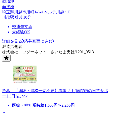
勤務地
面接地
埼玉県川越市旭町1-8-4 ベルテ川越１F
川越駅 徒歩10分
交通費支給
未経験OK
詳細を見る
応募画面に進む
派遣労働者
株式会社ニッソーネット さいたま支社/1201_9513
急募！【経験・資格一切不要】看護助手(病院内の日常サポ
ート)日払いok
医療・福祉系
時給
1,500
円〜
2,250
円