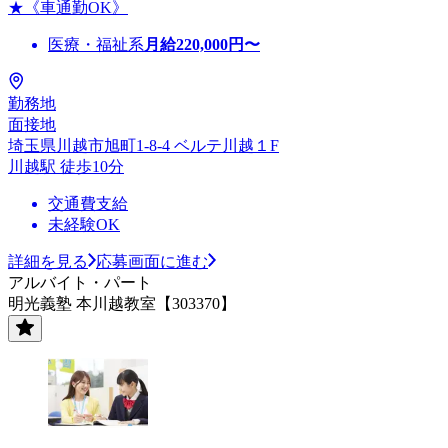
★《車通勤OK》
医療・福祉系
月給
220,000
円〜
勤務地
面接地
埼玉県川越市旭町1-8-4 ベルテ川越１F
川越駅 徒歩10分
交通費支給
未経験OK
詳細を見る
応募画面に進む
アルバイト・パート
明光義塾 本川越教室【303370】