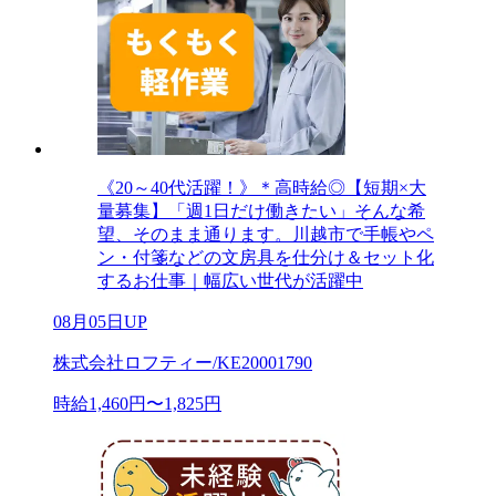
《20～40代活躍！》＊高時給◎【短期×大
量募集】「週1日だけ働きたい」そんな希
望、そのまま通ります。川越市で手帳やペ
ン・付箋などの文房具を仕分け＆セット化
するお仕事｜幅広い世代が活躍中
08月05日UP
株式会社ロフティー/KE20001790
時給1,460円〜1,825円