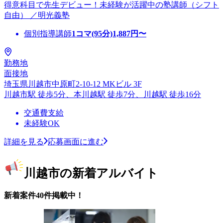
得意科目で先生デビュー！未経験が活躍中の塾講師（シフト
自由） ／明光義塾
個別指導講師
1コマ(95分)
1,887
円〜
勤務地
面接地
埼玉県川越市中原町2-10-12 MKビル 3F
川越市駅 徒歩5分、本川越駅 徒歩7分、川越駅 徒歩16分
交通費支給
未経験OK
詳細を見る
応募画面に進む
川越市の新着アルバイト
新着案件40件掲載中！