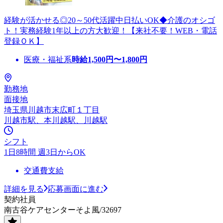
経験が活かせる◎20～50代活躍中日払いOK◆介護のオシゴ
ト！実務経験1年以上の方大歓迎！【来社不要！WEB・電話
登録ＯＫ】
医療・福祉系
時給
1,500
円〜
1,800
円
勤務地
面接地
埼玉県川越市末広町１丁目
川越市駅、本川越駅、川越駅
シフト
1日8時間 週3日からOK
交通費支給
詳細を見る
応募画面に進む
契約社員
南古谷ケアセンターそよ風/32697