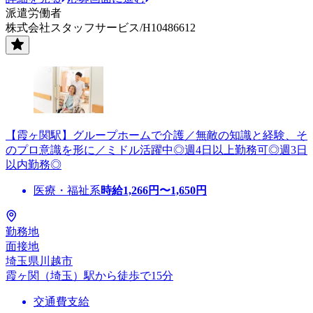
派遣労働者
株式会社スタッフサービス/H10486612
【霞ヶ関駅】グループホームで介護／無敵の知識と経験、そ
のプロ意識を形に／ミドル活躍中◎週4日以上勤務可◎週3日
以内勤務◎
医療・福祉系
時給
1,266
円〜
1,650
円
勤務地
面接地
埼玉県川越市
霞ヶ関（埼玉）駅から徒歩で15分
交通費支給