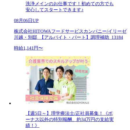
洗浄メインのお仕事です！初めての方でも
安心してスタートできます♪
08月06日UP
株式会社HITOWAフードサービスカンパニー/イリーゼ
川越・別邸_【アルバイト・パート】調理補助_13184
時給1,141円〜
【週5日～】理学療法士/正社員募集！《ボ
ーナス以外の特別報酬、約34万円の支給実
績！》