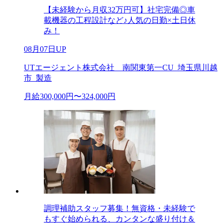
【未経験から月収32万円可】社宅完備◎車
載機器の工程設計など♪人気の日勤×土日休
み！
08月07日UP
UTエージェント株式会社 南関東第一CU_埼玉県川越
市_製造
月給300,000円〜324,000円
調理補助スタッフ募集！無資格・未経験で
もすぐ始められる、カンタンな盛り付け＆