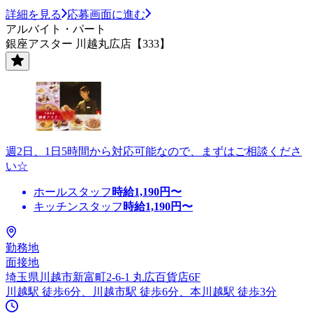
詳細を見る
応募画面に進む
アルバイト・パート
銀座アスター 川越丸広店【333】
週2日、1日5時間から対応可能なので、まずはご相談くださ
い☆
ホールスタッフ
時給
1,190
円〜
キッチンスタッフ
時給
1,190
円〜
勤務地
面接地
埼玉県川越市新富町2-6-1 丸広百貨店6F
川越駅 徒歩6分、川越市駅 徒歩6分、本川越駅 徒歩3分