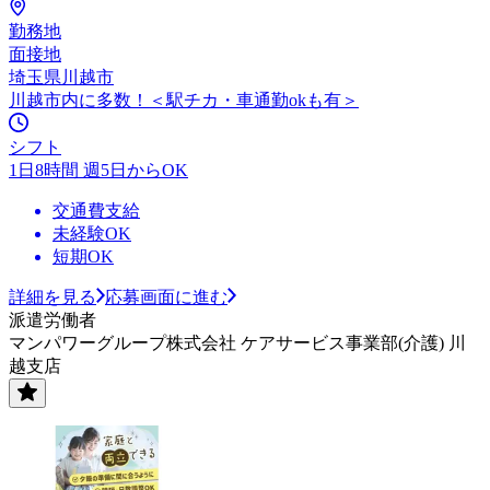
勤務地
面接地
埼玉県川越市
川越市内に多数！＜駅チカ・車通勤okも有＞
シフト
1日8時間 週5日からOK
交通費支給
未経験OK
短期OK
詳細を見る
応募画面に進む
派遣労働者
マンパワーグループ株式会社 ケアサービス事業部(介護) 川
越支店