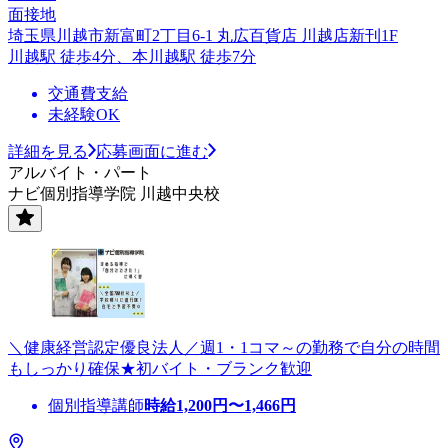
面接地
埼玉県川越市新富町2丁目6-1 丸広百貨店 川越店新刊1F
川越駅 徒歩4分、本川越駅 徒歩7分
交通費支給
未経験OK
詳細を見る
応募画面に進む
アルバイト・パート
ナビ個別指導学院 川越中央校
＼健康経営認定優良法人／週1・1コマ～の勤務で自分の時間
もしっかり確保★初バイト・ブランク歓迎
個別指導講師
時給
1,200
円〜
1,466
円