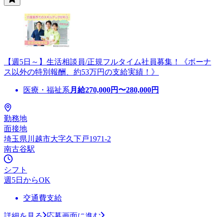
【週5日～】生活相談員/正規フルタイム社員募集！《ボーナ
ス以外の特別報酬、約53万円の支給実績！》
医療・福祉系
月給
270,000
円〜
280,000
円
勤務地
面接地
埼玉県川越市大字久下戸1971-2
南古谷駅
シフト
週5日からOK
交通費支給
詳細を見る
応募画面に進む