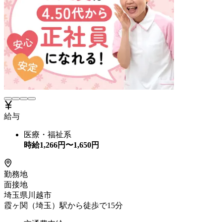
給与
医療・福祉系
時給
1,266
円〜
1,650
円
勤務地
面接地
埼玉県川越市
霞ヶ関（埼玉）駅から徒歩で15分