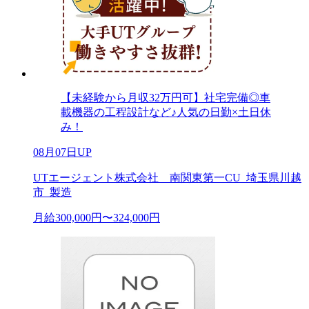
【未経験から月収32万円可】社宅完備◎車
載機器の工程設計など♪人気の日勤×土日休
み！
08月07日UP
UTエージェント株式会社 南関東第一CU_埼玉県川越
市_製造
月給300,000円〜324,000円