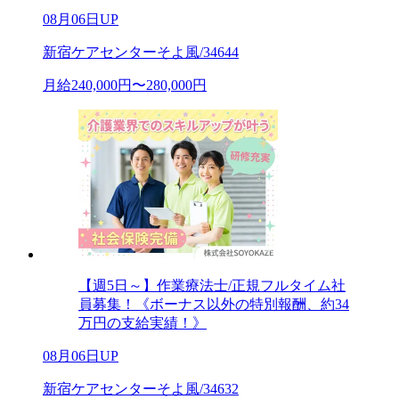
08月06日UP
新宿ケアセンターそよ風/34644
月給240,000円〜280,000円
【週5日～】作業療法士/正規フルタイム社
員募集！《ボーナス以外の特別報酬、約34
万円の支給実績！》
08月06日UP
新宿ケアセンターそよ風/34632