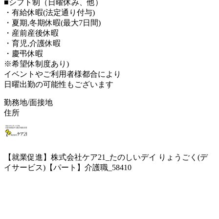
■シフト制（日曜休み、他）
・有給休暇(法定通り付与)
・夏期,冬期休暇(最大7日間)
・産前産後休暇
・育児,介護休暇
・慶弔休暇
※希望休制度あり)
イベントやご利用者様都合により
日曜出勤の可能性もございます
勤務地/面接地
住所
【就業促進】株式会社ケア21_たのしいデイ りょうごく(デ
イサービス)【パート】介護職_58410