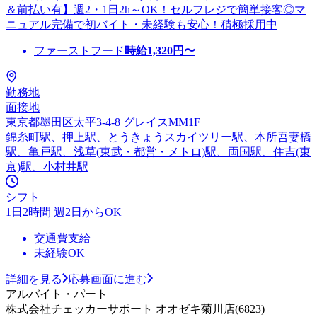
＆前払い有】週2・1日2h～OK！セルフレジで簡単接客◎マ
ニュアル完備で初バイト・未経験も安心！積極採用中
ファーストフード
時給
1,320
円〜
勤務地
面接地
東京都墨田区太平3-4-8 グレイスMM1F
錦糸町駅、押上駅、とうきょうスカイツリー駅、本所吾妻橋
駅、亀戸駅、浅草(東武・都営・メトロ)駅、両国駅、住吉(東
京)駅、小村井駅
シフト
1日2時間 週2日からOK
交通費支給
未経験OK
詳細を見る
応募画面に進む
アルバイト・パート
株式会社チェッカーサポート オオゼキ菊川店(6823)