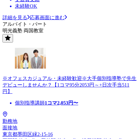
未経験OK
詳細を見る
応募画面に進む
アルバイト・パート
明光義塾 両国教室
※オフェスカジュアル・未経験歓迎※大手個別指導塾で先生
デビューしませんか？【1コマ95分2053円～+日次手当511
円】
個別指導講師
1コマ
2,053
円〜
勤務地
面接地
東京都墨田区緑2-15-16