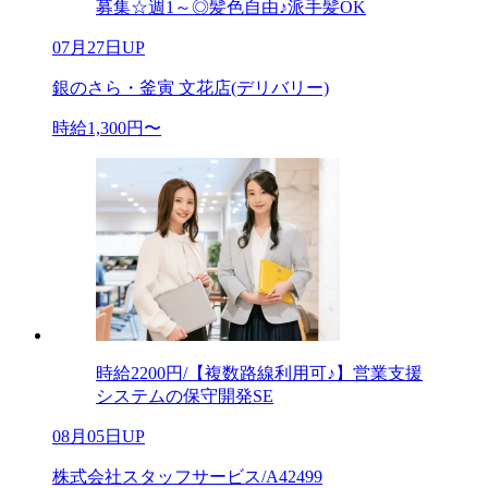
募集☆週1～◎髪色自由♪派手髪OK
07月27日UP
銀のさら・釜寅 文花店(デリバリー)
時給1,300円〜
時給2200円/【複数路線利用可♪】営業支援
システムの保守開発SE
08月05日UP
株式会社スタッフサービス/A42499