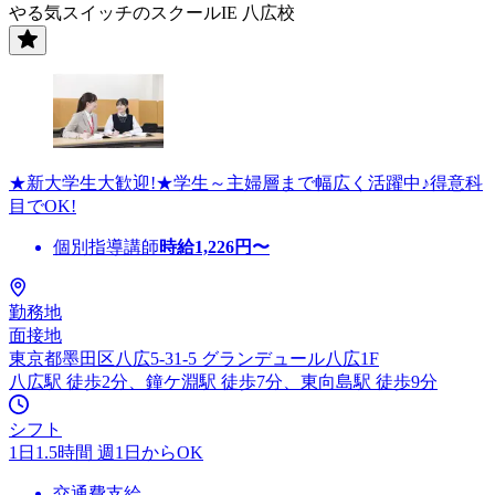
やる気スイッチのスクールIE 八広校
★新大学生大歓迎!★学生～主婦層まで幅広く活躍中♪得意科
目でOK!
個別指導講師
時給
1,226
円〜
勤務地
面接地
東京都墨田区八広5-31-5 グランデュール八広1F
八広駅 徒歩2分、鐘ケ淵駅 徒歩7分、東向島駅 徒歩9分
シフト
1日1.5時間 週1日からOK
交通費支給