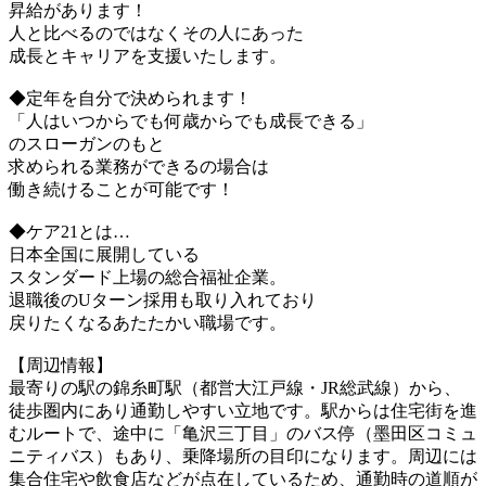
昇給があります！
人と比べるのではなくその人にあった
成長とキャリアを支援いたします。
◆定年を自分で決められます！
「人はいつからでも何歳からでも成長できる」
のスローガンのもと
求められる業務ができるの場合は
働き続けることが可能です！
◆ケア21とは…
日本全国に展開している
スタンダード上場の総合福祉企業。
退職後のUターン採用も取り入れており
戻りたくなるあたたかい職場です。
【周辺情報】
最寄りの駅の錦糸町駅（都営大江戸線・JR総武線）から、
徒歩圏内にあり通勤しやすい立地です。駅からは住宅街を進
むルートで、途中に「亀沢三丁目」のバス停（墨田区コミュ
ニティバス）もあり、乗降場所の目印になります。周辺には
集合住宅や飲食店などが点在しているため、通勤時の道順が