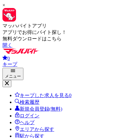
×
マッハバイトアプリ
アプリでお得にバイト探し！
無料ダウンロードはこちら
開く
0
キープ
メニュー
キープした求人を見る
0
検索履歴
新規会員登録(無料)
ログイン
ヘルプ
エリアから探す
駅から探す