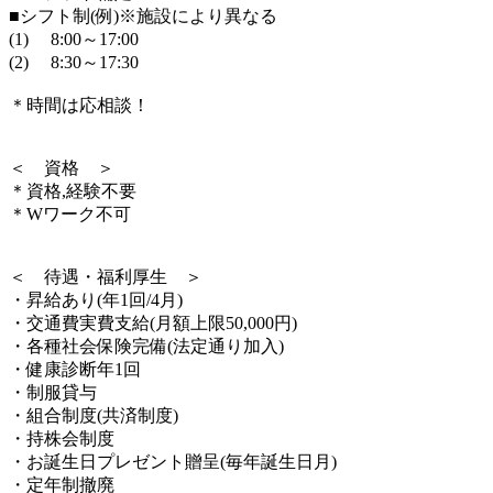
■シフト制(例)※施設により異なる
(1) 8:00～17:00
(2) 8:30～17:30
＊時間は応相談！
＜ 資格 ＞
＊資格,経験不要
＊Wワーク不可
＜ 待遇・福利厚生 ＞
・昇給あり(年1回/4月)
・交通費実費支給(月額上限50,000円)
・各種社会保険完備(法定通り加入)
・健康診断年1回
・制服貸与
・組合制度(共済制度)
・持株会制度
・お誕生日プレゼント贈呈(毎年誕生日月)
・定年制撤廃