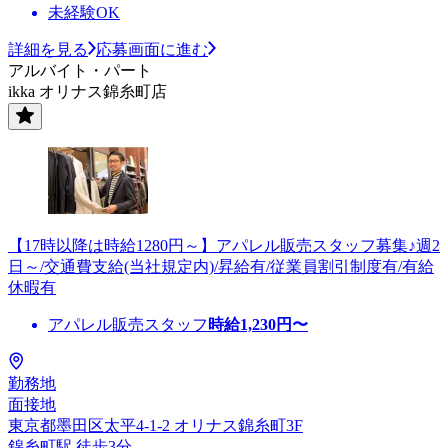
未経験OK
詳細を見る
応募画面に進む
アルバイト・パート
ikka オリナス錦糸町店
【17時以降は時給1280円～】アパレル販売スタッフ募集♪週2
日～/交通費支給(当社規定内)/昇給有/従業員割引制度有/有給
休暇有
アパレル販売スタッフ
時給
1,230
円〜
勤務地
面接地
東京都墨田区太平4-1-2 オリナス錦糸町3F
錦糸町駅 徒歩3分