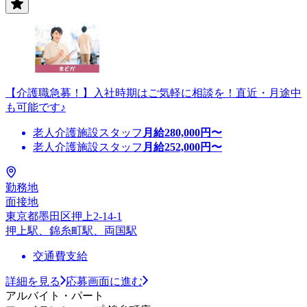
【介護職急募！】入社時期はご気軽に相談を！直近・月途中
も可能です♪
老人介護施設スタッフ
月給
280,000
円〜
老人介護施設スタッフ
月給
252,000
円〜
勤務地
面接地
東京都墨田区押上2-14-1
押上駅、錦糸町駅、両国駅
交通費支給
詳細を見る
応募画面に進む
アルバイト・パート