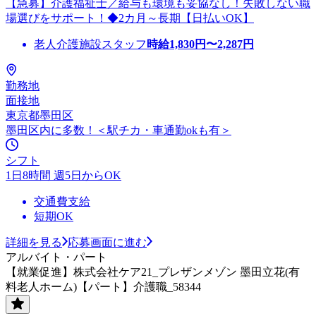
【急募】介護福祉士／給与も環境も妥協なし！失敗しない職
場選びをサポート！◆2カ月～長期【日払いOK】
老人介護施設スタッフ
時給
1,830
円〜
2,287
円
勤務地
面接地
東京都墨田区
墨田区内に多数！＜駅チカ・車通勤okも有＞
シフト
1日8時間 週5日からOK
交通費支給
短期OK
詳細を見る
応募画面に進む
アルバイト・パート
【就業促進】株式会社ケア21_プレザンメゾン 墨田立花(有
料老人ホーム)【パート】介護職_58344