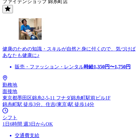
ファイテンショップ 錦糸町店
健康のための知識・スキルが自然と身に付くので、気づけば
あなたも健康に♪
販売・ファッション・レンタル
時給
1,350
円〜
1,750
円
勤務地
面接地
東京都墨田区錦糸2-5-11 フナダ錦糸町駅前ビル1F
錦糸町駅 徒歩3分、住吉(東京)駅 徒歩14分
シフト
1日6時間 週3日からOK
交通費支給