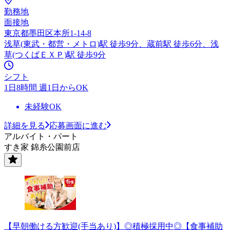
勤務地
面接地
東京都墨田区本所1-14-8
浅草(東武・都営・メトロ)駅 徒歩9分、蔵前駅 徒歩6分、浅
草(つくばＥＸＰ)駅 徒歩9分
シフト
1日8時間 週1日からOK
未経験OK
詳細を見る
応募画面に進む
アルバイト・パート
すき家 錦糸公園前店
【早朝働ける方歓迎(手当あり)】◎積極採用中◎【食事補助