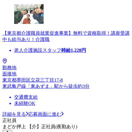
【東京都介護職員就業促進事業】無料で資格取得！講座受講
中も給与あり！介護職
老人介護施設スタッフ
時給
1,228
円
勤務地
面接地
東京都墨田区立花三丁目17-8
東武亀戸線「東あずま」駅から徒歩約3分
交通費支給
未経験OK
詳細を見る
応募画面に進む
正社員
まどか押上 【介】正社員(夜勤あり)