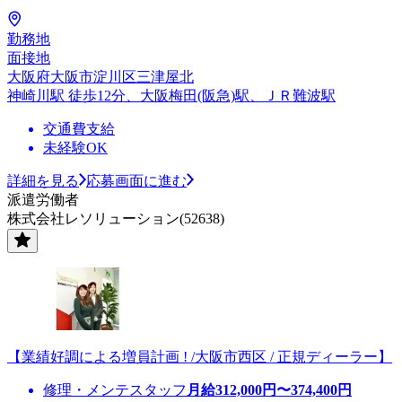
勤務地
面接地
大阪府大阪市淀川区三津屋北
神崎川駅 徒歩12分、大阪梅田(阪急)駅、ＪＲ難波駅
交通費支給
未経験OK
詳細を見る
応募画面に進む
派遣労働者
株式会社レソリューション(52638)
【業績好調による増員計画 ! /大阪市西区 / 正規ディーラー】
修理・メンテスタッフ
月給
312,000
円〜
374,400
円