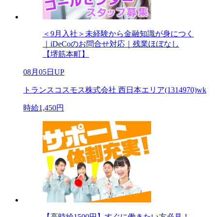
＜9月入社＞未経験から金融知識が身につく
｜iDeCoのお問合せ対応｜残業ほぼなし
【堺筋本町】
08月05日UP
トランスコスモス株式会社 西日本エリア(1314970)wk
時給1,450円
【高時給1500円】すぐに働きたい方必見！