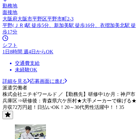
勤務地
面接地
大阪府大阪市平野区平野市町2-3
平野(ＪＲ)駅 徒歩5分、新加美駅 徒歩16分、衣摺加美北駅 徒
歩17分
シフト
1日8時間 週4日からOK
交通費支給
未経験OK
詳細を見る
応募画面に進む
派遣労働者
株式会社ニチギワールド ／【勤務先】研修中1か月：神戸市
兵庫区⇒研修後：青森県六ケ所村★大手メーカーで稼げる★
月収72万円超！日払いOK！20～30代男性活躍中！！35