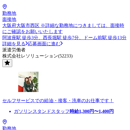
勤務地
面接地
大阪府大阪市西区 ※詳細な勤務地につきましては、面接時
にご確認をお願いいたします
阿波座駅 徒歩3分、西長堀駅 徒歩7分、ドーム前駅 徒歩13分
詳細を見る
応募画面に進む
派遣労働者
株式会社レソリューション(52233)
セルフサービスでの給油・接客・洗車のお仕事です！
ガソリンスタンドスタッフ
時給
1,300
円〜
1,400
円
勤務地