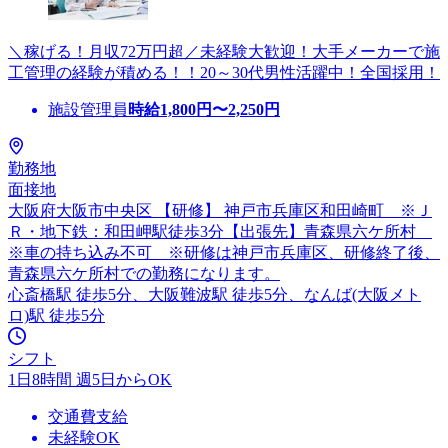
＼稼げる！月収72万円超／未経験大歓迎！大手メーカーで施
工管理の経験が積める！！20～30代男性活躍中！全国採用！
施設管理員
時給
1,800
円〜
2,250
円
勤務地
面接地
大阪府大阪市中央区 【研修】 神戸市兵庫区和田崎町 ※Ｊ
Ｒ・地下鉄：和田岬駅徒歩3分【出張先】青森県六ケ所村
※車の持ち込み不可 ※研修は神戸市兵庫区、研修終了後、
青森県六ケ所村での勤務になります。
心斎橋駅 徒歩5分、大阪難波駅 徒歩5分、なんば(大阪メト
ロ)駅 徒歩5分
シフト
1日8時間 週5日からOK
交通費支給
未経験OK