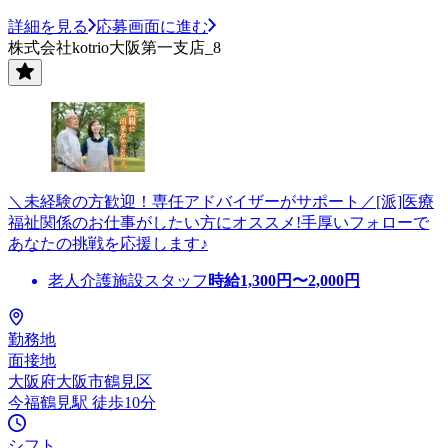
詳細を見る
応募画面に進む
株式会社kotrio大阪第一支店_8
＼未経験の方歓迎！専任アドバイザーがサポート／[派]医療
福祉関係のお仕事がしたい方にオススメ!手厚いフォローで
あなたの挑戦を応援します♪
老人介護施設スタッフ
時給
1,300
円〜
2,000
円
勤務地
面接地
大阪府大阪市鶴見区
今福鶴見駅 徒歩10分
シフト