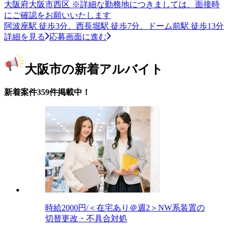
大阪府大阪市西区 ※詳細な勤務地につきましては、面接時
にご確認をお願いいたします
阿波座駅 徒歩3分、西長堀駅 徒歩7分、ドーム前駅 徒歩13分
詳細を見る
応募画面に進む
大阪市の新着アルバイト
新着案件359件掲載中！
時給2000円/＜在宅あり＠週2＞NW系装置の
切替更改・不具合対処