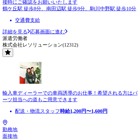
接時にご確認をお願いいたします
鶴ケ丘駅 徒歩8分、南田辺駅 徒歩9分、駒川中野駅 徒歩10分
交通費支給
詳細を見る
応募画面に進む
派遣労働者
株式会社レソリューション(12312)
輸入車ディーラーでの車両誘導のお仕事！希望される方はパ
ーツ担当への道もご用意できます
配送・物流スタッフ
時給
1,200
円〜
1,600
円
勤務地
面接地