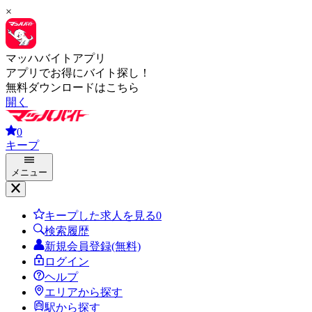
×
マッハバイトアプリ
アプリでお得にバイト探し！
無料ダウンロードはこちら
開く
0
キープ
メニュー
キープした求人を見る
0
検索履歴
新規会員登録(無料)
ログイン
ヘルプ
エリアから探す
駅から探す