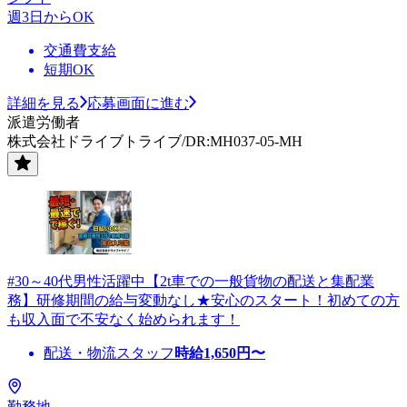
週3日からOK
交通費支給
短期OK
詳細を見る
応募画面に進む
派遣労働者
株式会社ドライブトライブ/DR:MH037-05-MH
#30～40代男性活躍中【2t車での一般貨物の配送と集配業
務】研修期間の給与変動なし★安心のスタート！初めての方
も収入面で不安なく始められます！
配送・物流スタッフ
時給
1,650
円〜
勤務地