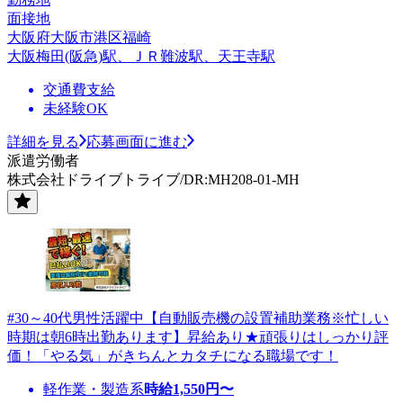
面接地
大阪府大阪市港区福崎
大阪梅田(阪急)駅、ＪＲ難波駅、天王寺駅
交通費支給
未経験OK
詳細を見る
応募画面に進む
派遣労働者
株式会社ドライブトライブ/DR:MH208-01-MH
#30～40代男性活躍中【自動販売機の設置補助業務※忙しい
時期は朝6時出勤あります】昇給あり★頑張りはしっかり評
価！「やる気」がきちんとカタチになる職場です！
軽作業・製造系
時給
1,550
円〜