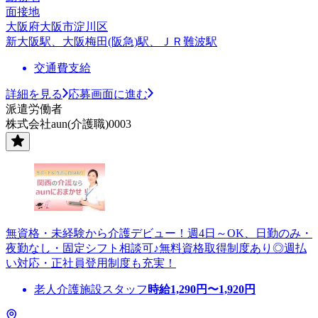
面接地
大阪府大阪市淀川区
新大阪駅、大阪梅田(阪急)駅、ＪＲ難波駅
交通費支給
詳細を見る
応募画面に進む
派遣労働者
株式会社aun(介護職)0003
無資格・未経験から介護デビュー！週4日～OK、日勤のみ・
夜勤なし・固定シフト相談可♪無料資格取得制度あり◎週払
い対応・正社員登用制度も充実！
老人介護施設スタッフ
時給
1,290
円〜
1,920
円