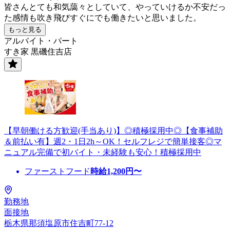
皆さんとても和気藹々としていて、やっていけるか不安だっ
た感情も吹き飛びすぐにでも働きたいと思いました。
もっと見る
アルバイト・パート
すき家 黒磯住吉店
【早朝働ける方歓迎(手当あり)】◎積極採用中◎【食事補助
＆前払い有】週2・1日2h～OK！セルフレジで簡単接客◎マ
ニュアル完備で初バイト・未経験も安心！積極採用中
ファーストフード
時給
1,200
円〜
勤務地
面接地
栃木県那須塩原市住吉町77-12