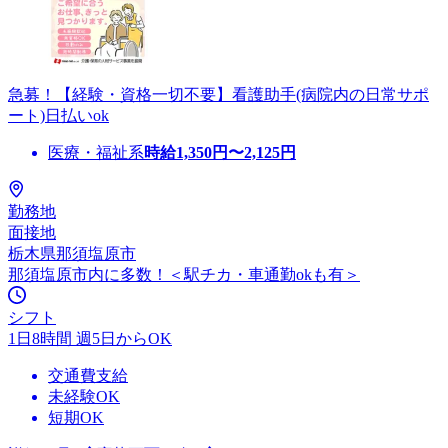
急募！【経験・資格一切不要】看護助手(病院内の日常サポ
ート)日払いok
医療・福祉系
時給
1,350
円〜
2,125
円
勤務地
面接地
栃木県那須塩原市
那須塩原市内に多数！＜駅チカ・車通勤okも有＞
シフト
1日8時間 週5日からOK
交通費支給
未経験OK
短期OK