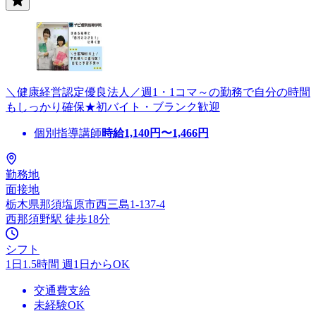
＼健康経営認定優良法人／週1・1コマ～の勤務で自分の時間
もしっかり確保★初バイト・ブランク歓迎
個別指導講師
時給
1,140
円〜
1,466
円
勤務地
面接地
栃木県那須塩原市西三島1-137-4
西那須野駅 徒歩18分
シフト
1日1.5時間 週1日からOK
交通費支給
未経験OK