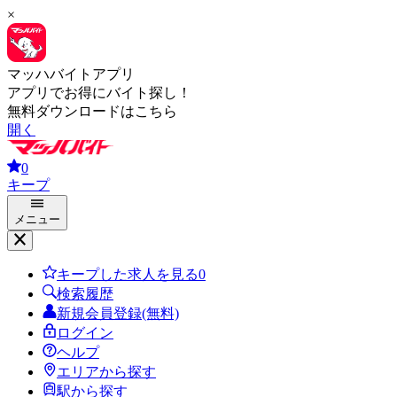
×
マッハバイトアプリ
アプリでお得にバイト探し！
無料ダウンロードはこちら
開く
0
キープ
メニュー
キープした求人を見る
0
検索履歴
新規会員登録(無料)
ログイン
ヘルプ
エリアから探す
駅から探す