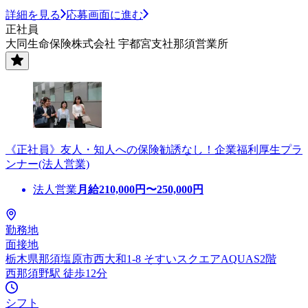
詳細を見る
応募画面に進む
正社員
大同生命保険株式会社 宇都宮支社那須営業所
《正社員》友人・知人への保険勧誘なし！企業福利厚生プラ
ンナー(法人営業)
法人営業
月給
210,000
円〜
250,000
円
勤務地
面接地
栃木県那須塩原市西大和1-8 そすいスクエアAQUAS2階
西那須野駅 徒歩12分
シフト