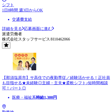
シフト
1日8時間 週3日からOK
交通費支給
詳細を見る
応募画面に進む
派遣労働者
株式会社スタッフサービス/H10462066
【那須塩原市】サ高住での夜勤専従／経験活かせる！正社員
も目指せる★未経験◎主婦・主夫★柔軟シフト♪短時間相談
可！パート◎
医療・福祉系
時給
1,300
円