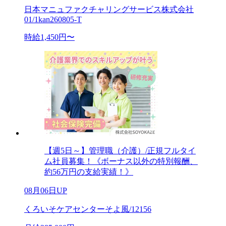
日本マニュファクチャリングサービス株式会社
01/1kan260805-T
時給1,450円〜
【週5日～】管理職（介護）/正規フルタイ
ム社員募集！《ボーナス以外の特別報酬、
約56万円の支給実績！》
08月06日UP
くろいそケアセンターそよ風/12156