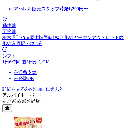
アパレル販売スタッフ
時給
1,200
円〜
勤務地
面接地
栃木県那須塩原市塩野崎184-7 那須ガーデンアウトレット内
那須塩原駅 バス5分
シフト
1日6時間 週3日からOK
交通費支給
未経験OK
詳細を見る
応募画面に進む
アルバイト・パート
すき家 西那須野店