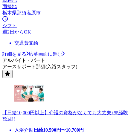
勤務地
面接地
栃木県那須塩原市
シフト
週2日からOK
交通費支給
詳細を見る
応募画面に進む
アルバイト・パート
アースサポート那須(入浴スタッフ)
【日給10,000円以上】介護の資格がなくても大丈夫♪未経験
歓迎!!
入浴介助
日給
10,590
円〜
10,700
円