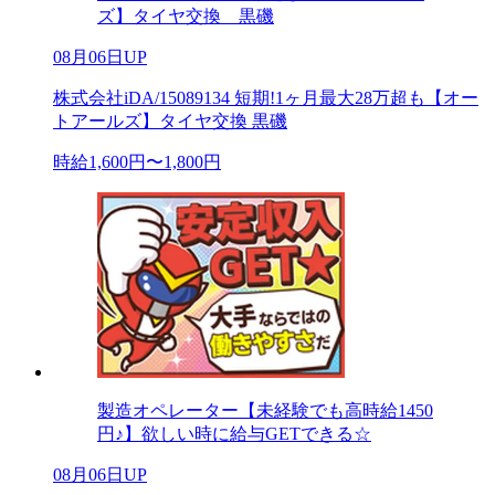
ズ】タイヤ交換 黒磯
08月06日UP
株式会社iDA/15089134 短期!1ヶ月最大28万超も【オー
トアールズ】タイヤ交換 黒磯
時給1,600円〜1,800円
製造オペレーター【未経験でも高時給1450
円♪】欲しい時に給与GETできる☆
08月06日UP