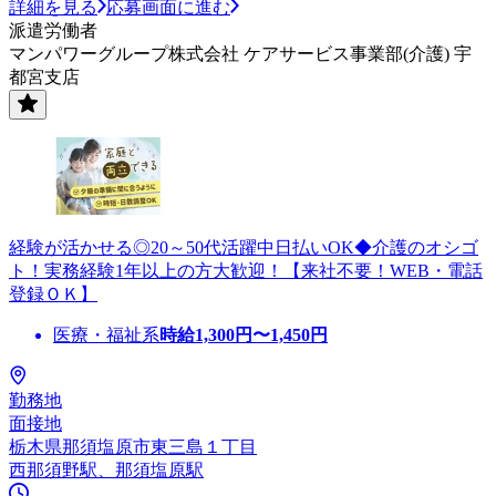
詳細を見る
応募画面に進む
派遣労働者
マンパワーグループ株式会社 ケアサービス事業部(介護) 宇
都宮支店
経験が活かせる◎20～50代活躍中日払いOK◆介護のオシゴ
ト！実務経験1年以上の方大歓迎！【来社不要！WEB・電話
登録ＯＫ】
医療・福祉系
時給
1,300
円〜
1,450
円
勤務地
面接地
栃木県那須塩原市東三島１丁目
西那須野駅、那須塩原駅