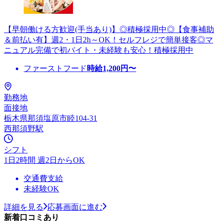
【早朝働ける方歓迎(手当あり)】◎積極採用中◎【食事補助
＆前払い有】週2・1日2h～OK！セルフレジで簡単接客◎マ
ニュアル完備で初バイト・未経験も安心！積極採用中
ファーストフード
時給
1,200
円〜
勤務地
面接地
栃木県那須塩原市睦104-31
西那須野駅
シフト
1日2時間 週2日からOK
交通費支給
未経験OK
詳細を見る
応募画面に進む
新着口コミあり