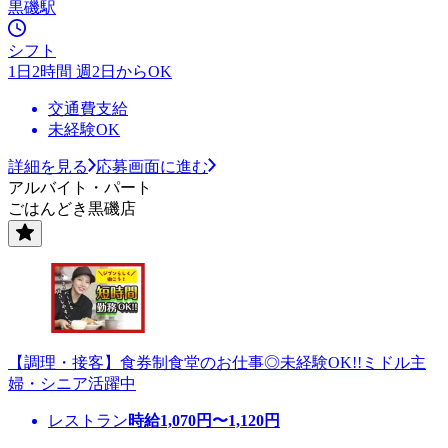
黒磯駅
シフト
1日2時間 週2日からOK
交通費支給
未経験OK
詳細を見る
応募画面に進む
アルバイト・パート
ごはんどき黒磯店
【調理・接客】食券制食堂のお仕事◎未経験OK!!ミドル主
婦・シニア活躍中
レストラン
時給
1,070
円〜
1,120
円