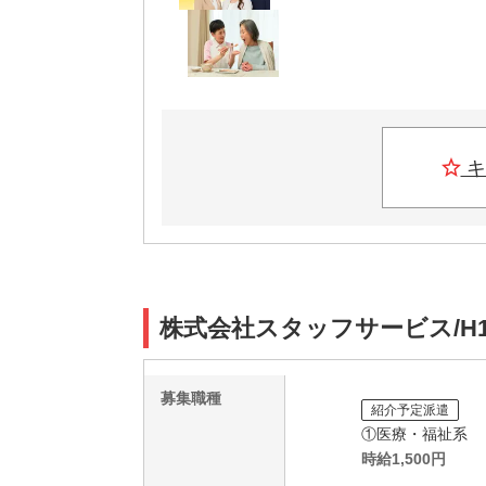
キ
株式会社スタッフサービス/H1
募集職種
紹介予定派遣
①医療・福祉系
時給
1,500
円