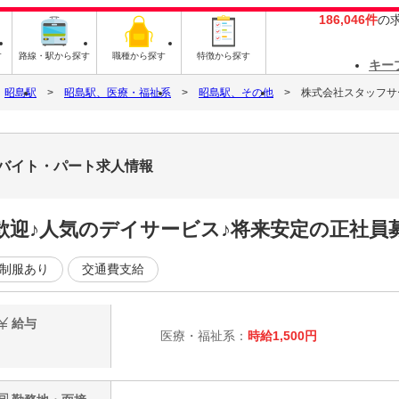
186,046件
の
す
路線・駅から探す
職種から探す
特徴から探す
キー
昭島駅
昭島駅、医療・福祉系
昭島駅、その他
株式会社スタッフサービ
5のバイト・パート求人情報
迎♪人気のデイサービス♪将来安定の正社員
制服あり
交通費支給
給与
医療・福祉系：
時給1,500円