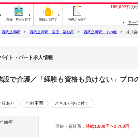
185,007件
の
す
路線・駅から探す
職種から探す
特徴から探す
キー
西武立川駅
西武立川駅、医療・福祉系
西武立川駅、その他
株式会
4のバイト・パート求人情報
施設で介護／「経験も資格も負けない」プロ
◎
制服あり
年齢不問
スキルが身に付く
給与
医療・福祉系：
時給1,600円〜1,700円