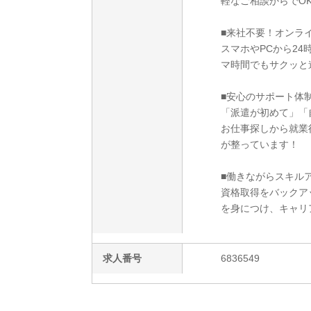
軽なご相談からでO
■来社不要！オンラ
スマホやPCから2
マ時間でもサクッと
■安心のサポート体
「派遣が初めて」「
お仕事探しから就業
が整っています！
■働きながらスキルア
資格取得をバックア
を身につけ、キャリ
求人番号
6836549