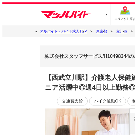
エリアから探
アルバイト・バイト求人TOP
東京都
立川市
株式会社スタッフサービス/H1049834
【西武立川駅】介護老人保健
ニア活躍中◎週4日以上勤務
交通費支給
バイク通勤OK