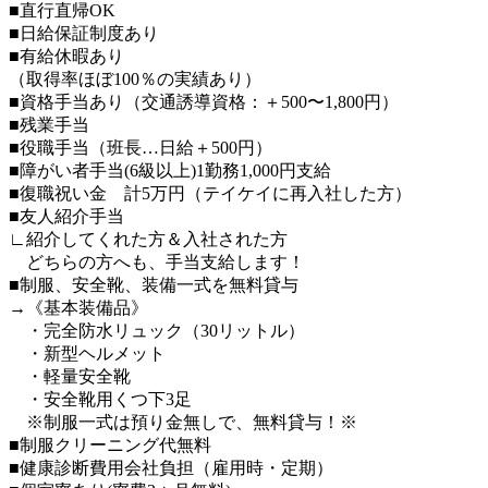
■直行直帰OK
■日給保証制度あり
■有給休暇あり
（取得率ほぼ100％の実績あり）
■資格手当あり（交通誘導資格：＋500〜1,800円）
■残業手当
■役職手当（班長…日給＋500円）
■障がい者手当(6級以上)1勤務1,000円支給
■復職祝い金 計5万円（テイケイに再入社した方）
■友人紹介手当
∟紹介してくれた方＆入社された方
どちらの方へも、手当支給します！
■制服、安全靴、装備一式を無料貸与
→《基本装備品》
・完全防水リュック（30リットル）
・新型ヘルメット
・軽量安全靴
・安全靴用くつ下3足
※制服一式は預り金無しで、無料貸与！※
■制服クリーニング代無料
■健康診断費用会社負担（雇用時・定期）