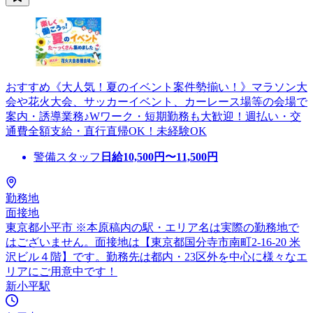
おすすめ《大人気！夏のイベント案件勢揃い！》マラソン大
会や花火大会、サッカーイベント、カーレース場等の会場で
案内・誘導業務♪Wワーク・短期勤務も大歓迎！週払い・交
通費全額支給・直行直帰OK！未経験OK
警備スタッフ
日給
10,500
円〜
11,500
円
勤務地
面接地
東京都小平市 ※本原稿内の駅・エリア名は実際の勤務地で
はございません。面接地は【東京都国分寺市南町2-16-20 米
沢ビル４階】です。勤務先は都内・23区外を中心に様々なエ
リアにご用意中です！
新小平駅