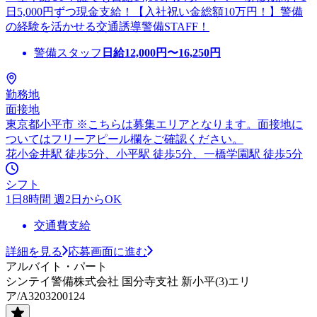
日5,000円ずつ現金支給！【入社祝い金総額10万円！】警備
の経験を活かせる交通誘導警備STAFF！
警備スタッフ
日給
12,000
円〜
16,250
円
勤務地
面接地
東京都小平市 ※こちらは募集エリアとなります。面接地に
ついてはフリーアピール欄をご確認ください。
花小金井駅 徒歩5分、小平駅 徒歩5分、一橋学園駅 徒歩5分
シフト
1日8時間 週2日からOK
交通費支給
詳細を見る
応募画面に進む
アルバイト・パート
シンテイ警備株式会社 国分寺支社 新小平(3)エリ
ア/A3203200124