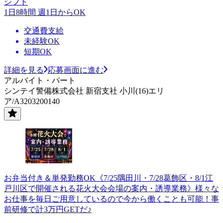
シフト
1日8時間 週1日からOK
交通費支給
未経験OK
短期OK
詳細を見る
応募画面に進む
アルバイト・パート
シンテイ警備株式会社 新宿支社 小川(16)エリ
ア/A3203200140
お弁当付き＆単発勤務OK《7/25隅田川・7/28葛飾区・8/1江
戸川区で開催される花火大会会場の案内・誘導業務》様々な
お仕事を毎日ご用意しているので今から働くことも可能！事
前研修で計3万円GETだ♪