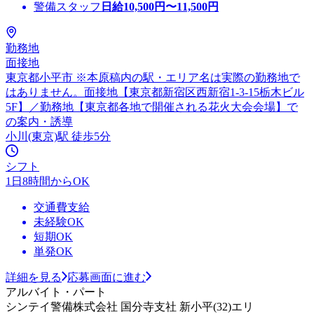
警備スタッフ
日給
10,500
円〜
11,500
円
勤務地
面接地
東京都小平市 ※本原稿内の駅・エリア名は実際の勤務地で
はありません。面接地【東京都新宿区西新宿1-3-15栃木ビル
5F】／勤務地【東京都各地で開催される花火大会会場】で
の案内・誘導
小川(東京)駅 徒歩5分
シフト
1日8時間からOK
交通費支給
未経験OK
短期OK
単発OK
詳細を見る
応募画面に進む
アルバイト・パート
シンテイ警備株式会社 国分寺支社 新小平(32)エリ