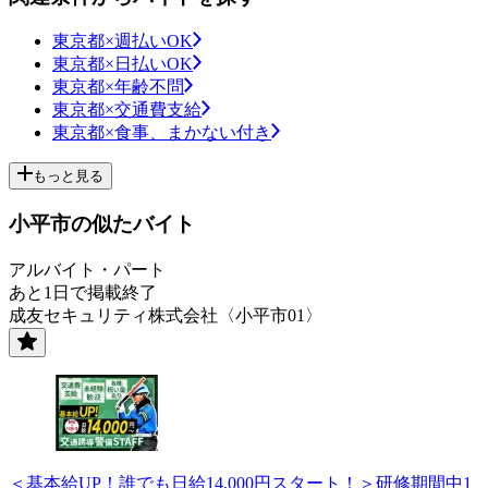
東京都×週払いOK
東京都×日払いOK
東京都×年齢不問
東京都×交通費支給
東京都×食事、まかない付き
もっと見る
小平市の似たバイト
アルバイト・パート
あと1日で掲載終了
成友セキュリティ株式会社〈小平市01〉
＜基本給UP！誰でも日給14,000円スタート！＞研修期間中1