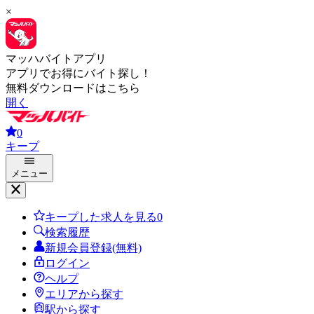
×
マッハバイトアプリ
アプリでお得にバイト探し！
無料ダウンロードはこちら
開く
0
キープ
メニュー
キープした求人を見る
0
検索履歴
新規会員登録(無料)
ログイン
ヘルプ
エリアから探す
駅から探す