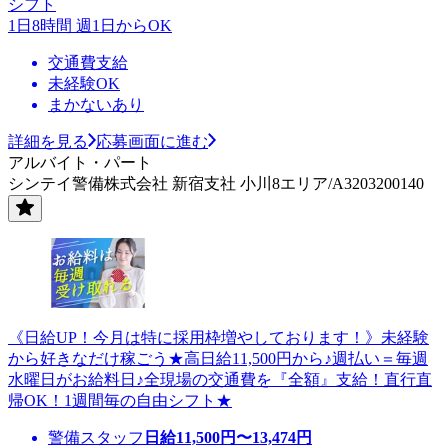
シフト
1日8時間 週1日からOK
交通費支給
未経験OK
まかないあり
詳細を見る
応募画面に進む
アルバイト・パート
シンテイ警備株式会社 新宿支社 小川8エリア/A3203200140
《日給UP！今月は特に採用枠増やしております！》未経験
から好きなだけ稼ごう★高日給11,500円から♪週払い＝毎週
水曜日がお給料日♪全現場の交通費を『全額』支給！直行直
帰OK！1週間毎の自由シフト★
警備スタッフ
日給
11,500
円〜
13,474
円