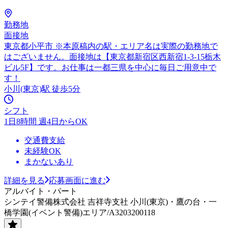
勤務地
面接地
東京都小平市 ※本原稿内の駅・エリア名は実際の勤務地で
はございません。面接地は【東京都新宿区西新宿1-3-15栃木
ビル5F】です。お仕事は一都三県を中心に毎日ご用意中で
す！
小川(東京)駅 徒歩5分
シフト
1日8時間 週4日からOK
交通費支給
未経験OK
まかないあり
詳細を見る
応募画面に進む
アルバイト・パート
シンテイ警備株式会社 吉祥寺支社 小川(東京)・鷹の台・一
橋学園(イベント警備)エリア/A3203200118