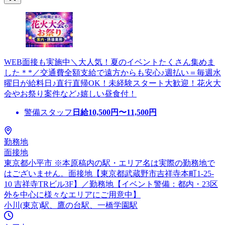
WEB面接も実施中＼大人気！夏のイベントたくさん集めま
した＊*／交通費全額支給で遠方からも安心♪週払い＝毎週水
曜日が給料日♪直行直帰OK！未経験スタート大歓迎！花火大
会やお祭り案件など♪嬉しい昼食付！
警備スタッフ
日給
10,500
円〜
11,500
円
勤務地
面接地
東京都小平市 ※本原稿内の駅・エリア名は実際の勤務地で
はございません。面接地【東京都武蔵野市吉祥寺本町1-25-
10 吉祥寺TRビル3F】／勤務地【イベント警備：都内・23区
外を中心に様々なエリアにご用意中】
小川(東京)駅、鷹の台駅、一橋学園駅