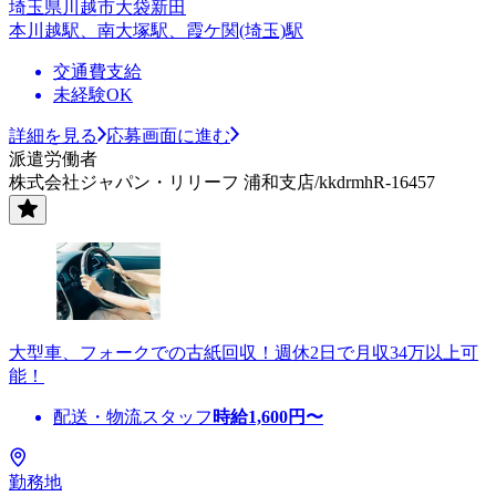
埼玉県川越市大袋新田
本川越駅、南大塚駅、霞ケ関(埼玉)駅
交通費支給
未経験OK
詳細を見る
応募画面に進む
派遣労働者
株式会社ジャパン・リリーフ 浦和支店/kkdrmhR-16457
大型車、フォークでの古紙回収！週休2日で月収34万以上可
能！
配送・物流スタッフ
時給
1,600
円〜
勤務地