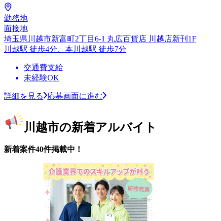
勤務地
面接地
埼玉県川越市新富町2丁目6-1 丸広百貨店 川越店新刊1F
川越駅 徒歩4分、本川越駅 徒歩7分
交通費支給
未経験OK
詳細を見る
応募画面に進む
川越市の新着アルバイト
新着案件40件掲載中！