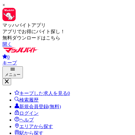
×
マッハバイトアプリ
アプリでお得にバイト探し！
無料ダウンロードはこちら
開く
0
キープ
メニュー
キープした求人を見る
0
検索履歴
新規会員登録(無料)
ログイン
ヘルプ
エリアから探す
駅から探す