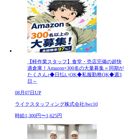
【軽作業スタッフ】食堂・売店完備の超快
適倉庫！Amazon×300名の大量募集＝同期が
たくさん♪◆日払いOK◆私服勤務OK◆週3
日～
08月07日UP
ライクスタッフィング株式会社/lwc10
時給1,300円〜1,625円