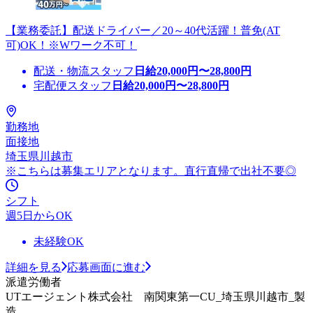
【業務委託】配送ドライバー／20～40代活躍！普免(AT
可)OK！※Wワーク不可！
配送・物流スタッフ
日給
20,000
円〜
28,800
円
宅配便スタッフ
日給
20,000
円〜
28,800
円
勤務地
面接地
埼玉県川越市
※こちらは募集エリアとなります。直行直帰で出社不要◎
シフト
週5日からOK
未経験OK
詳細を見る
応募画面に進む
派遣労働者
UTエージェント株式会社 南関東第一CU_埼玉県川越市_製
造