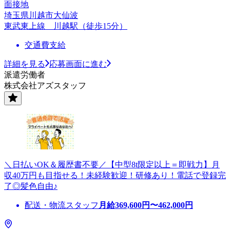
面接地
埼玉県川越市大仙波
東武東上線 川越駅（徒歩15分）
交通費支給
詳細を見る
応募画面に進む
派遣労働者
株式会社アズスタッフ
＼日払いOK＆履歴書不要／【中型8t限定以上＝即戦力】月
収40万円も目指せる！未経験歓迎！研修あり！電話で登録完
了◎髪色自由♪
配送・物流スタッフ
月給
369,600
円〜
462,000
円