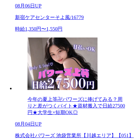
08月06日UP
新宿ケアセンターそよ風/16779
時給1,350円〜1,550円
今年の夏上等卍パワーズに捧げてみる？周
りと差がつくバイト★資材搬入で日給27500
円★大学生×短期OK◎
08月04日UP
株式会社パワーズ 池袋営業所【川越エリア】【051】