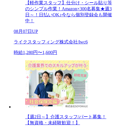
【軽作業スタッフ】仕分け・シール貼り等
のシンプル作業！Amazon×300名募集★週3
日～！日払いOK♪今なら個別登録会も開催
中！
08月07日UP
ライクスタッフィング株式会社/lwc6
時給1,280円〜1,600円
【週2日～】介護スタッフ/パート募集！
【無資格・未経験歓迎！】