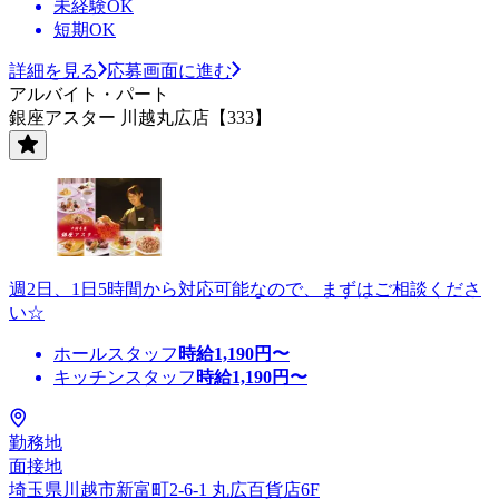
未経験OK
短期OK
詳細を見る
応募画面に進む
アルバイト・パート
銀座アスター 川越丸広店【333】
週2日、1日5時間から対応可能なので、まずはご相談くださ
い☆
ホールスタッフ
時給
1,190
円〜
キッチンスタッフ
時給
1,190
円〜
勤務地
面接地
埼玉県川越市新富町2-6-1 丸広百貨店6F