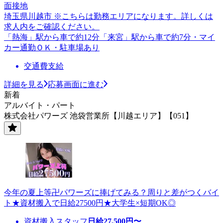
面接地
埼玉県川越市 ※こちらは勤務エリアになります。詳しくは
求人内をご確認ください。
「熱海」駅から車で約12分「来宮」駅から車で約7分・マイ
カー通勤ＯＫ・駐車場あり
交通費支給
詳細を見る
応募画面に進む
新着
アルバイト・パート
株式会社パワーズ 池袋営業所【川越エリア】【051】
今年の夏上等卍パワーズに捧げてみる？周りと差がつくバイ
ト★資材搬入で日給27500円★大学生×短期OK◎
資材搬入スタッフ
日給
27,500
円〜