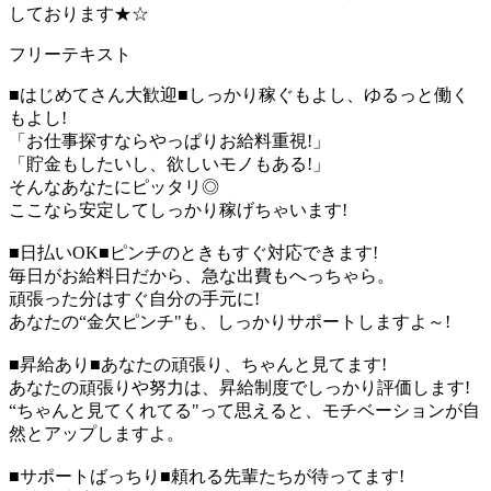
しております★☆
フリーテキスト
■はじめてさん大歓迎■しっかり稼ぐもよし、ゆるっと働く
もよし!
「お仕事探すならやっぱりお給料重視!」
「貯金もしたいし、欲しいモノもある!」
そんなあなたにピッタリ◎
ここなら安定してしっかり稼げちゃいます!
■日払いOK■ピンチのときもすぐ対応できます!
毎日がお給料日だから、急な出費もへっちゃら。
頑張った分はすぐ自分の手元に!
あなたの“金欠ピンチ"も、しっかりサポートしますよ～!
■昇給あり■あなたの頑張り、ちゃんと見てます!
あなたの頑張りや努力は、昇給制度でしっかり評価します!
“ちゃんと見てくれてる"って思えると、モチベーションが自
然とアップしますよ。
■サポートばっちり■頼れる先輩たちが待ってます!