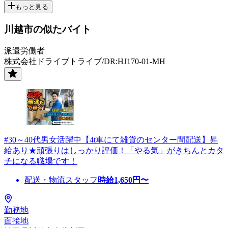
もっと見る
川越市の似たバイト
派遣労働者
株式会社ドライブトライブ/DR:HJ170-01-MH
#30～40代男女活躍中【4t車にて雑貨のセンター間配送】昇
給あり★頑張りはしっかり評価！「やる気」がきちんとカタ
チになる職場です！
配送・物流スタッフ
時給
1,650
円〜
勤務地
面接地