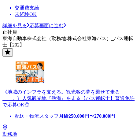
交通費支給
未経験OK
詳細を見る
応募画面に進む
正社員
東海自動車株式会社（勤務地:株式会社東海バス）_バス運転
士【202】
《地域のインフラを支える。観光客の夢を乗せて走る
――。》人気観光地『熱海』を走る【バス運転士】普通免許
で応募OK◎
配送・物流スタッフ
月給
250,000
円〜
270,000
円
勤務地