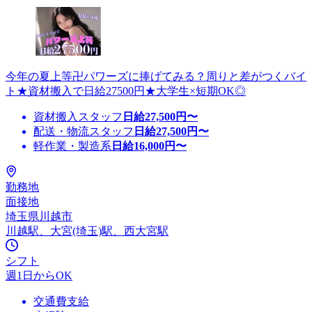
今年の夏上等卍パワーズに捧げてみる？周りと差がつくバイ
ト★資材搬入で日給27500円★大学生×短期OK◎
資材搬入スタッフ
日給
27,500
円〜
配送・物流スタッフ
日給
27,500
円〜
軽作業・製造系
日給
16,000
円〜
勤務地
面接地
埼玉県川越市
川越駅、大宮(埼玉)駅、西大宮駅
シフト
週1日からOK
交通費支給