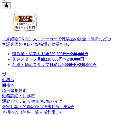
【未経験OK☆】大手メーカーで乳製品の調合・清掃など◎
空調完備のキレイな職場☆食堂あり♪
軽作業・製造系
月給
220,000
円〜
240,000
円
製造スタッフ
月給
220,000
円〜
240,000
円
配送・物流スタッフ
月給
220,000
円〜
240,000
円
勤務地
面接地
埼玉県川越市
勤務詳細：川越市
通勤方法：徒歩/車/自転車/バイク
最寄り駅：的場駅から徒歩12分、車4分
※構内の（無料）駐車場利用OK