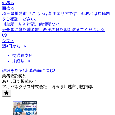
勤務地
面接地
埼玉県川越市 ＊こちらは募集エリアです。勤務地は原稿内
をご確認ください。
川越駅、新河岸駅、的場駅など
☆全国に勤務地多数！希望の勤務地を教えてください☆
シフト
週4日からOK
交通費支給
未経験OK
詳細を見る
応募画面に進む
業務委託契約
あと5日で掲載終了
アキバネクサス株式会社 埼玉県川越市 川越市駅