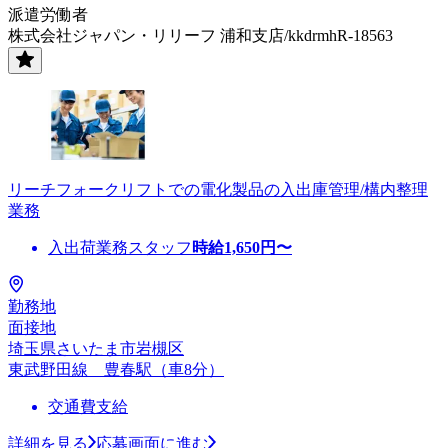
派遣労働者
株式会社ジャパン・リリーフ 浦和支店/kkdrmhR-18563
リーチフォークリフトでの電化製品の入出庫管理/構内整理
業務
入出荷業務スタッフ
時給
1,650
円〜
勤務地
面接地
埼玉県さいたま市岩槻区
東武野田線 豊春駅（車8分）
交通費支給
詳細を見る
応募画面に進む