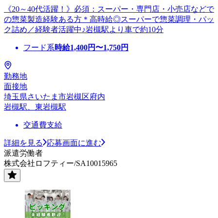
《20～40代活躍！》必須：スーパー・専門店・小売店などで
の惣菜製造経験ある方＊高時給◎スーパーで惣菜調理・パッ
ク詰め／経験者活躍中♪岩槻駅より車で約10分
フード系
時給
1,400
円〜
1,750
円
勤務地
面接地
埼玉県さいたま市岩槻区府内
岩槻駅、東岩槻駅
交通費支給
詳細を見る
応募画面に進む
派遣労働者
株式会社ロフティー/SA10015965