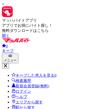
×
マッハバイトアプリ
アプリでお得にバイト探し！
無料ダウンロードはこちら
開く
0
キープ
メニュー
キープした求人を見る
0
検索履歴
新規会員登録(無料)
ログイン
ヘルプ
エリアから探す
駅から探す