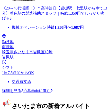
《20～40代活躍！》＊高時給◎【岩槻駅・七里駅から車で13
分】着色剤の製造補助スタッフ｜時給1,350円でしっかり稼
げる♪
機械オペレーション
時給
1,350
円〜
1,687
円
勤務地
面接地
埼玉県さいたま市岩槻区柏崎
岩槻駅
シフト
1日7.5時間からOK
交通費支給
詳細を見る
応募画面に進む
さいたま市の新着アルバイト