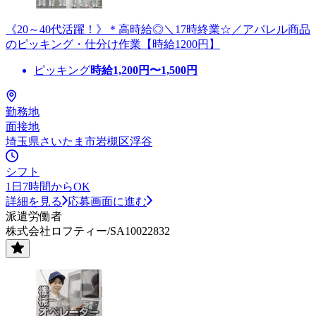
《20～40代活躍！》＊高時給◎＼17時終業☆／アパレル商品
のピッキング・仕分け作業【時給1200円】
ピッキング
時給
1,200
円〜
1,500
円
勤務地
面接地
埼玉県さいたま市岩槻区浮谷
シフト
1日7時間からOK
詳細を見る
応募画面に進む
派遣労働者
株式会社ロフティー/SA10022832