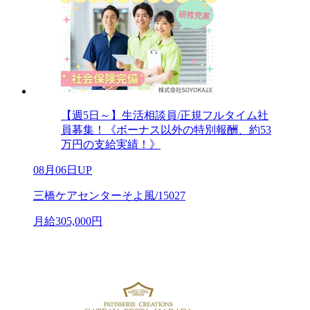
【週5日～】生活相談員/正規フルタイム社
員募集！《ボーナス以外の特別報酬、約53
万円の支給実績！》
08月06日UP
三橋ケアセンターそよ風/15027
月給305,000円