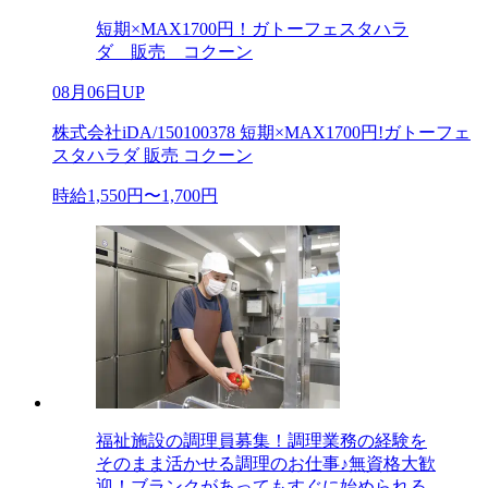
短期×MAX1700円！ガトーフェスタハラ
ダ 販売 コクーン
08月06日UP
株式会社iDA/150100378 短期×MAX1700円!ガトーフェ
スタハラダ 販売 コクーン
時給1,550円〜1,700円
福祉施設の調理員募集！調理業務の経験を
そのまま活かせる調理のお仕事♪無資格大歓
迎！ブランクがあってもすぐに始められる