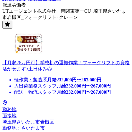
派遣労働者
UTエージェント株式会社 南関東第一CU_埼玉県さいたま
市岩槻区_フォークリフト･クレーン
【月収26万円可】学校机の運搬作業！フォークリフトの資格
活かせます♪土日休み◎
軽作業・製造系
月給
232,000
円〜
267,000
円
入出荷業務スタッフ
月給
232,000
円〜
267,000
円
配送・物流スタッフ
月給
232,000
円〜
267,000
円
勤務地
面接地
埼玉県さいたま市岩槻区
勤務地：さいたま市