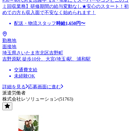
#30～40代男女活躍中【3t・4t車にてスーパーやコンビニのゴ
ミ回収業務】研修期間の給与変動なし★安心のスタート！初
めての方も収入面で不安なく始められます！
配送・物流スタッフ
時給
1,650
円〜
勤務地
面接地
埼玉県さいたま市北区吉野町
吉野原駅 徒歩10分、大宮(埼玉)駅、浦和駅
交通費支給
未経験OK
詳細を見る
応募画面に進む
派遣労働者
株式会社レソリューション(51763)