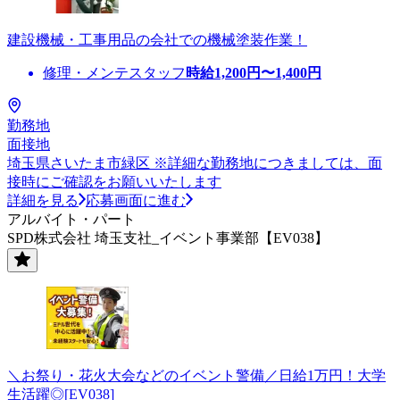
建設機械・工事用品の会社での機械塗装作業！
修理・メンテスタッフ
時給
1,200
円〜
1,400
円
勤務地
面接地
埼玉県さいたま市緑区 ※詳細な勤務地につきましては、面
接時にご確認をお願いいたします
詳細を見る
応募画面に進む
アルバイト・パート
SPD株式会社 埼玉支社_イベント事業部【EV038】
＼お祭り・花火大会などのイベント警備／日給1万円！大学
生活躍◎[EV038]