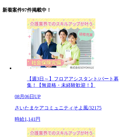
新着案件97件掲載中！
【週3日～】フロアアシスタント/パート募
集！【無資格・未経験歓迎！】
08月06日UP
さいたまケアコミュニティそよ風/32175
時給1,141円