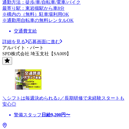
通勤方法：徒歩/車/自転車/電車/バイク
最寄り駅：東岩槻駅から車8分
※構内の（無料）駐車場利用OK
※通勤用自転車の無料レンタルOK
交通費支給
詳細を見る
応募画面に進む
アルバイト・パート
SPD株式会社 埼玉支社【SA009】
＼シフトは毎週決められる♪／長期研修で未経験スタートも
安心◎
警備スタッフ
日給
9,200
円〜