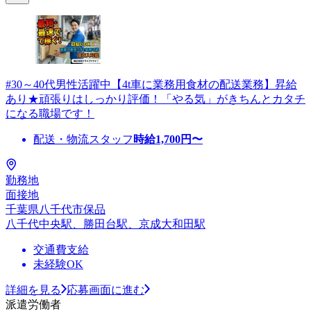
#30～40代男性活躍中【4t車に業務用食材の配送業務】昇給
あり★頑張りはしっかり評価！「やる気」がきちんとカタチ
になる職場です！
配送・物流スタッフ
時給
1,700
円〜
勤務地
面接地
千葉県八千代市保品
八千代中央駅、勝田台駅、京成大和田駅
交通費支給
未経験OK
詳細を見る
応募画面に進む
派遣労働者