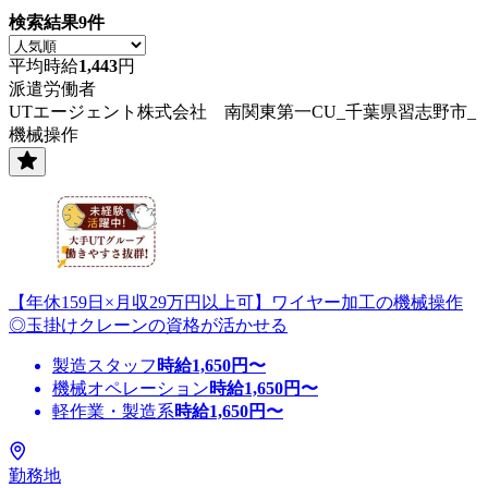
検索結果
9
件
平均時給
1,443
円
派遣労働者
UTエージェント株式会社 南関東第一CU_千葉県習志野市_
機械操作
【年休159日×月収29万円以上可】ワイヤー加工の機械操作
◎玉掛けクレーンの資格が活かせる
製造スタッフ
時給
1,650
円〜
機械オペレーション
時給
1,650
円〜
軽作業・製造系
時給
1,650
円〜
勤務地