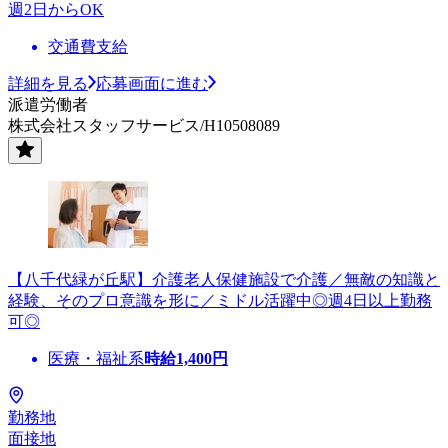
週2日からOK
交通費支給
詳細を見る
応募画面に進む
派遣労働者
株式会社スタッフサービス/H10508089
【八千代緑が丘駅】介護老人保健施設で介護／無敵の知識と
経験、そのプロ意識を形に／ミドル活躍中◎週4日以上勤務
可◎
医療・福祉系
時給
1,400
円
勤務地
面接地