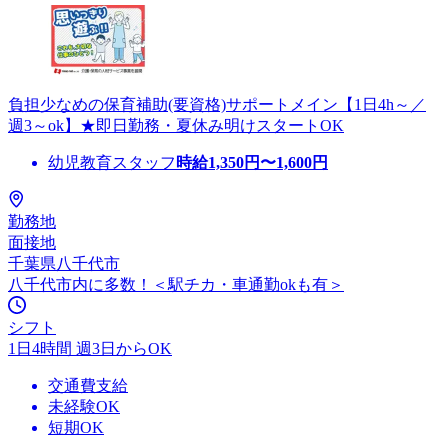
負担少なめの保育補助(要資格)サポートメイン【1日4h～／
週3～ok】★即日勤務・夏休み明けスタートOK
幼児教育スタッフ
時給
1,350
円〜
1,600
円
勤務地
面接地
千葉県八千代市
八千代市内に多数！＜駅チカ・車通勤okも有＞
シフト
1日4時間 週3日からOK
交通費支給
未経験OK
短期OK