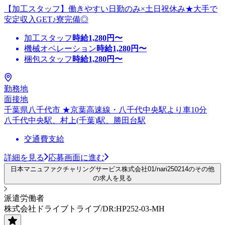
【加工スタッフ】働きやすい日勤のみ×土日祝休み★大手で
安定収入GET♪寮完備◎
加工スタッフ
時給
1,280
円〜
機械オペレーション
時給
1,280
円〜
梱包スタッフ
時給
1,280
円〜
勤務地
面接地
千葉県八千代市 ★京葉高速線・八千代中央駅より車10分
八千代中央駅、村上(千葉)駅、勝田台駅
交通費支給
詳細を見る
応募画面に進む
日本マニュファクチャリングサービス株式会社01/nari250214のその他
の求人を見る
派遣労働者
株式会社ドライブトライブ/DR:HP252-03-MH