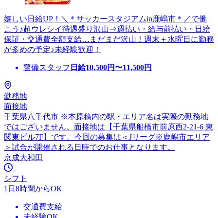
嬉しい日給UP！＼＊サッカースタジアムin鹿嶋市＊／で働
こう♪超ウレシイ待遇盛り沢山⇒週払い・給与前払い・日給
保証・交通費全額支給…まだまだ沢山！週末＋水曜日に勤務
が多めの予定♪未経験歓迎！
警備スタッフ
日給
10,500
円〜
11,500
円
勤務地
面接地
千葉県八千代市 ※本原稿内の駅・エリア名は実際の勤務地
ではございません。面接地は【千葉県船橋市前原西2-21-6 東
関東ビル7F】です。今回の募集は＜Jリーグ※鹿嶋市エリア
＞試合が開催される日時でのお仕事となります。
京成大和田
シフト
1日8時間からOK
交通費支給
未経験OK