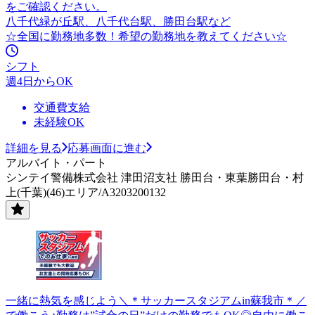
をご確認ください。
八千代緑が丘駅、八千代台駅、勝田台駅など
☆全国に勤務地多数！希望の勤務地を教えてください☆
シフト
週4日からOK
交通費支給
未経験OK
詳細を見る
応募画面に進む
アルバイト・パート
シンテイ警備株式会社 津田沼支社 勝田台・東葉勝田台・村
上(千葉)(46)エリア/A3203200132
一緒に熱気を感じよう＼＊サッカースタジアムin蘇我市＊／