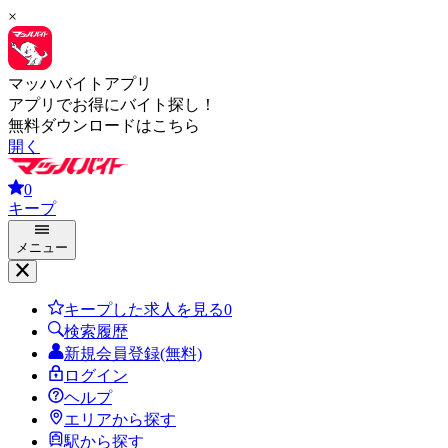
×
マッハバイトアプリ
アプリでお得にバイト探し！
無料ダウンロードはこちら
開く
0
キープ
メニュー
キープした求人を見る
0
検索履歴
新規会員登録(無料)
ログイン
ヘルプ
エリアから探す
駅から探す