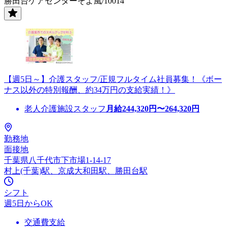
勝田台ケアセンターそよ風/10014
【週5日～】介護スタッフ/正規フルタイム社員募集！《ボー
ナス以外の特別報酬、約34万円の支給実績！》
老人介護施設スタッフ
月給
244,320
円〜
264,320
円
勤務地
面接地
千葉県八千代市下市場1-14-17
村上(千葉)駅、京成大和田駅、勝田台駅
シフト
週5日からOK
交通費支給