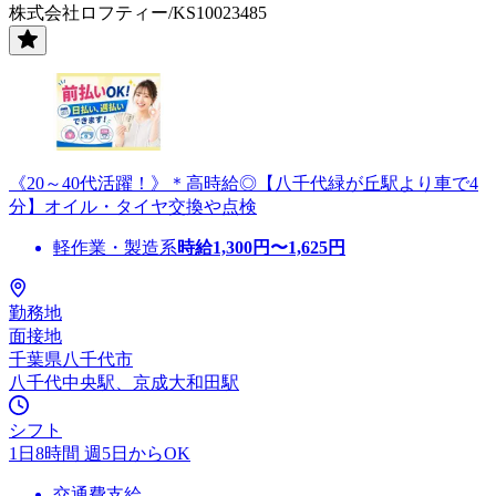
株式会社ロフティー/KS10023485
《20～40代活躍！》＊高時給◎【八千代緑が丘駅より車で4
分】オイル・タイヤ交換や点検
軽作業・製造系
時給
1,300
円〜
1,625
円
勤務地
面接地
千葉県八千代市
八千代中央駅、京成大和田駅
シフト
1日8時間 週5日からOK
交通費支給