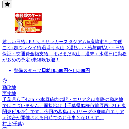
嬉しい日給UP！＼＊サッカースタジアムin鹿嶋市＊／で働
こう♪超ウレシイ待遇盛り沢山⇒週払い・給与前払い・日給
保証・交通費全額支給…まだまだ沢山！週末＋水曜日に勤務
が多めの予定♪未経験歓迎！
警備スタッフ
日給
10,500
円〜
11,500
円
勤務地
面接地
千葉県八千代市 ※本原稿内の駅・エリア名は実際の勤務地
ではございません。面接地は【千葉県船橋市前原西2-21-6 東
関東ビル7F】です。今回の募集は＜Jリーグ※鹿嶋市エリア
＞試合が開催される日時でのお仕事となります。
村上(千葉)