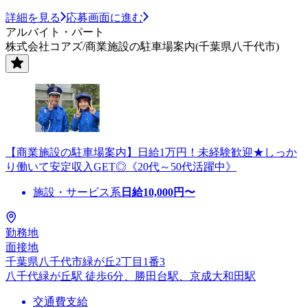
詳細を見る
応募画面に進む
アルバイト・パート
株式会社コアズ/商業施設の駐車場案内(千葉県八千代市)
【商業施設の駐車場案内】日給1万円！未経験歓迎★しっか
り働いて安定収入GET◎《20代～50代活躍中》
施設・サービス系
日給
10,000
円〜
勤務地
面接地
千葉県八千代市緑が丘2丁目1番3
八千代緑が丘駅 徒歩6分、勝田台駅、京成大和田駅
交通費支給