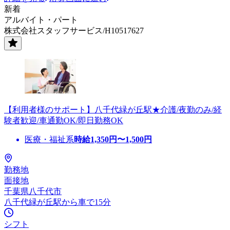
新着
アルバイト・パート
株式会社スタッフサービス/H10517627
【利用者様のサポート】八千代緑が丘駅★介護/夜勤のみ/経
験者歓迎/車通勤OK/即日勤務OK
医療・福祉系
時給
1,350
円〜
1,500
円
勤務地
面接地
千葉県八千代市
八千代緑が丘駅から車で15分
シフト