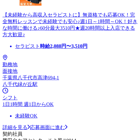
【未経験から高収入セラピストに】無資格でも応募OK！完
全無料レッスンで未経験でも安心♪週1日～1時間～OK！好き
な時間に働ける♪60分最大3510円★週20時間以上入店できる
方大歓迎♪
セラピスト
時給
2,088
円〜
3,510
円
勤務地
面接地
千葉県八千代市高津694-1
八千代緑が丘駅
シフト
1日1時間 週1日からOK
未経験OK
詳細を見る
応募画面に進む
契約社員