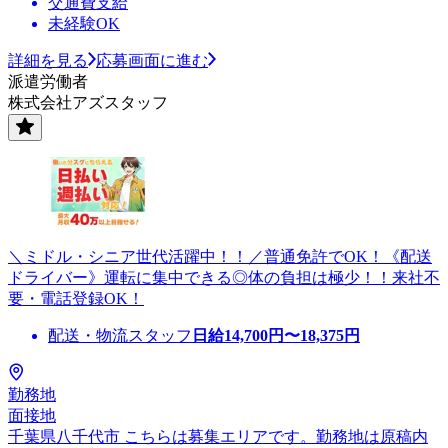
交通費支給
未経験OK
詳細を見る
応募画面に進む
派遣労働者
株式会社アズスタッフ
＼ミドル・シニア世代活躍中！！／普通免許でOK！《配送
ドライバー》運転に集中できる◎体の負担は極少！！来社不
要・電話登録OK！
配送・物流スタッフ
日給
14,700
円〜
18,375
円
勤務地
面接地
千葉県八千代市 こちらは募集エリアです。勤務地は原稿内