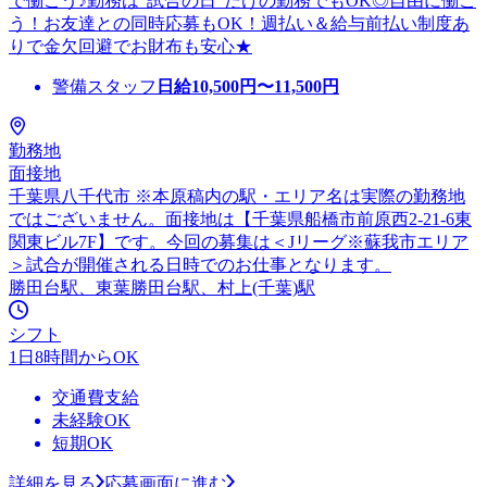
で働こう♪勤務は”試合の日”だけの勤務でもOK◎自由に働こ
う！お友達との同時応募もOK！週払い＆給与前払い制度あ
りで金欠回避でお財布も安心★
警備スタッフ
日給
10,500
円〜
11,500
円
勤務地
面接地
千葉県八千代市 ※本原稿内の駅・エリア名は実際の勤務地
ではございません。面接地は【千葉県船橋市前原西2-21-6東
関東ビル7F】です。今回の募集は＜Jリーグ※蘇我市エリア
＞試合が開催される日時でのお仕事となります。
勝田台駅、東葉勝田台駅、村上(千葉)駅
シフト
1日8時間からOK
交通費支給
未経験OK
短期OK
詳細を見る
応募画面に進む