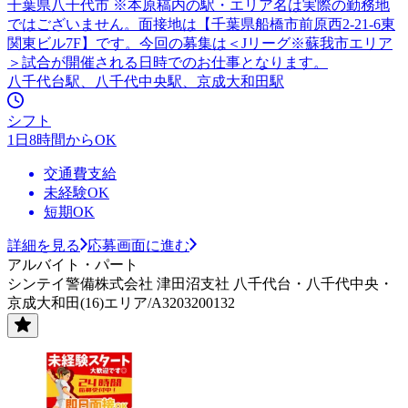
千葉県八千代市 ※本原稿内の駅・エリア名は実際の勤務地
ではございません。面接地は【千葉県船橋市前原西2-21-6東
関東ビル7F】です。今回の募集は＜Jリーグ※蘇我市エリア
＞試合が開催される日時でのお仕事となります。
八千代台駅、八千代中央駅、京成大和田駅
シフト
1日8時間からOK
交通費支給
未経験OK
短期OK
詳細を見る
応募画面に進む
アルバイト・パート
シンテイ警備株式会社 津田沼支社 八千代台・八千代中央・
京成大和田(16)エリア/A3203200132