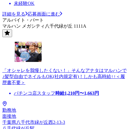
未経験OK
詳細を見る
応募画面に進む
アルバイト・パート
マルハン メガシティ八千代緑が丘 1111A
「オシャレを我慢したくない！」そんなアナタはマルハンで
♪髪型自由でネイルもOK(社内規定有)！しかも高時給↑↑＜履
歴書不要＞
パチンコ店スタッフ
時給
1,210
円〜
1,663
円
勤務地
面接地
千葉県八千代市緑が丘西2-13-3
八千代緑が丘駅