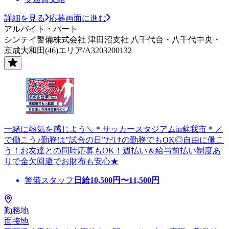
詳細を見る
応募画面に進む
アルバイト・パート
シンテイ警備株式会社 津田沼支社 八千代台・八千代中央・
京成大和田(46)エリア/A3203200132
一緒に熱気を感じよう＼＊サッカースタジアムin蘇我市＊／
で働こう♪勤務は”試合の日”だけの勤務でもOK◎自由に働こ
う！お友達との同時応募もOK！週払い＆給与前払い制度あ
りで金欠回避でお財布も安心★
警備スタッフ
日給
10,500
円〜
11,500
円
勤務地
面接地