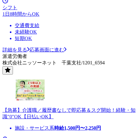
シフト
1日8時間からOK
交通費支給
未経験OK
短期OK
詳細を見る
応募画面に進む
派遣労働者
株式会社ニッソーネット 千葉支社/1201_6594
【急募】介護職／履歴書なしで即応募＆スグ開始！経験・知
識"0"OK【日払いOK】
施設・サービス系
時給
1,500
円〜
2,250
円