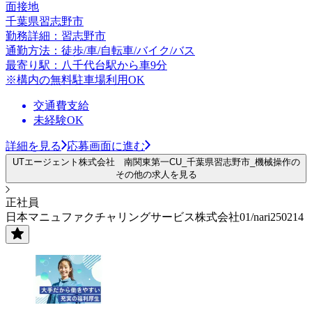
面接地
千葉県習志野市
勤務詳細：習志野市
通勤方法：徒歩/車/自転車/バイク/バス
最寄り駅：八千代台駅から車9分
※構内の無料駐車場利用OK
交通費支給
未経験OK
詳細を見る
応募画面に進む
UTエージェント株式会社 南関東第一CU_千葉県習志野市_機械操作の
その他の求人を見る
正社員
日本マニュファクチャリングサービス株式会社01/nari250214