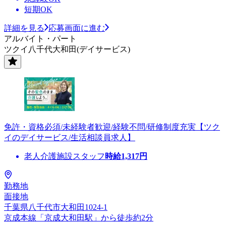
短期OK
詳細を見る
応募画面に進む
アルバイト・パート
ツクイ八千代大和田(デイサービス)
免許・資格必須/未経験者歓迎/経験不問/研修制度充実【ツク
イのデイサービス/生活相談員求人】
老人介護施設スタッフ
時給
1,317
円
勤務地
面接地
千葉県八千代市大和田1024-1
京成本線「京成大和田駅」から徒歩約2分