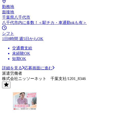
勤務地
面接地
千葉県八千代市
八千代市内に多数！＜駅チカ・車通勤okも有＞
シフト
1日8時間 週5日からOK
交通費支給
未経験OK
短期OK
詳細を見る
応募画面に進む
派遣労働者
株式会社ニッソーネット 千葉支社/1201_8346