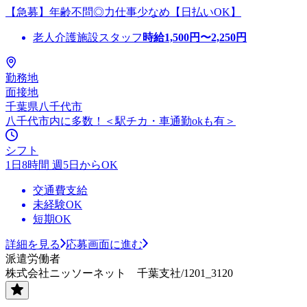
【急募】年齢不問◎力仕事少なめ【日払いOK】
老人介護施設スタッフ
時給
1,500
円〜
2,250
円
勤務地
面接地
千葉県八千代市
八千代市内に多数！＜駅チカ・車通勤okも有＞
シフト
1日8時間 週5日からOK
交通費支給
未経験OK
短期OK
詳細を見る
応募画面に進む
派遣労働者
株式会社ニッソーネット 千葉支社/1201_3120