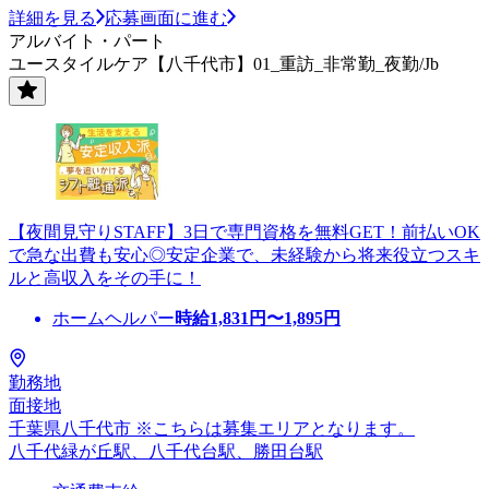
詳細を見る
応募画面に進む
アルバイト・パート
ユースタイルケア【八千代市】01_重訪_非常勤_夜勤/Jb
【夜間見守りSTAFF】3日で専門資格を無料GET！前払いOK
で急な出費も安心◎安定企業で、未経験から将来役立つスキ
ルと高収入をその手に！
ホームヘルパー
時給
1,831
円〜
1,895
円
勤務地
面接地
千葉県八千代市 ※こちらは募集エリアとなります。
八千代緑が丘駅、八千代台駅、勝田台駅