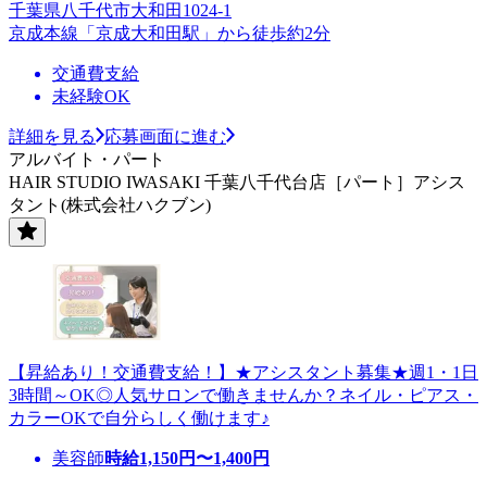
千葉県八千代市大和田1024-1
京成本線「京成大和田駅」から徒歩約2分
交通費支給
未経験OK
詳細を見る
応募画面に進む
アルバイト・パート
HAIR STUDIO IWASAKI 千葉八千代台店［パート］アシス
タント(株式会社ハクブン)
【昇給あり！交通費支給！】★アシスタント募集★週1・1日
3時間～OK◎人気サロンで働きませんか？ネイル・ピアス・
カラーOKで自分らしく働けます♪
美容師
時給
1,150
円〜
1,400
円