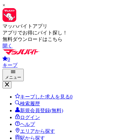
×
マッハバイトアプリ
アプリでお得にバイト探し！
無料ダウンロードはこちら
開く
0
キープ
メニュー
キープした求人を見る
0
検索履歴
新規会員登録(無料)
ログイン
ヘルプ
エリアから探す
駅から探す