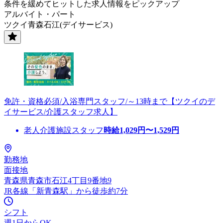
条件を緩めてヒットした求人情報をピックアップ
アルバイト・パート
ツクイ青森石江(デイサービス)
免許・資格必須/入浴専門スタッフ/～13時まで【ツクイのデ
イサービス/介護スタッフ求人】
老人介護施設スタッフ
時給
1,029
円〜
1,529
円
勤務地
面接地
青森県青森市石江4丁目9番地9
JR各線「新青森駅」から徒歩約7分
シフト
週1日からOK