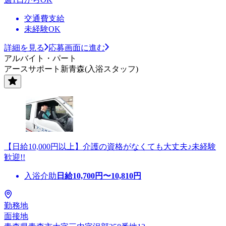
交通費支給
未経験OK
詳細を見る
応募画面に進む
アルバイト・パート
アースサポート新青森(入浴スタッフ)
【日給10,000円以上】介護の資格がなくても大丈夫♪未経験
歓迎!!
入浴介助
日給
10,700
円〜
10,810
円
勤務地
面接地