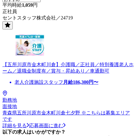
平均時給
1,059
円
正社員
セントスタッフ株式会社／24719
【五所川原市金木町川倉】介護職／正社員／特別養護老人ホ
ーム／退職金制度有／賞与・昇給あり／車通勤可
老人介護施設スタッフ
月給
186,300
円〜
勤務地
面接地
青森県五所川原市金木町川倉七夕野 ※こちらは募集エリア
です
詳細を見る
応募画面に進む
以下の求人はいかがですか？