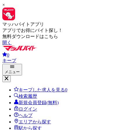
×
マッハバイトアプリ
アプリでお得にバイト探し！
無料ダウンロードはこちら
開く
0
キープ
メニュー
キープした求人を見る
0
検索履歴
新規会員登録(無料)
ログイン
ヘルプ
エリアから探す
駅から探す