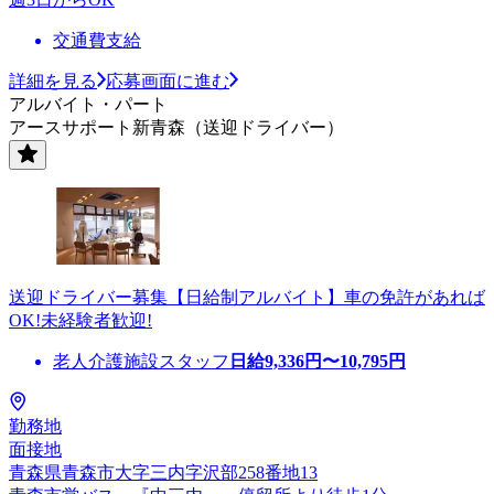
交通費支給
詳細を見る
応募画面に進む
アルバイト・パート
アースサポート新青森（送迎ドライバー）
送迎ドライバー募集【日給制アルバイト】車の免許があれば
OK!未経験者歓迎!
老人介護施設スタッフ
日給
9,336
円〜
10,795
円
勤務地
面接地
青森県青森市大字三内字沢部258番地13