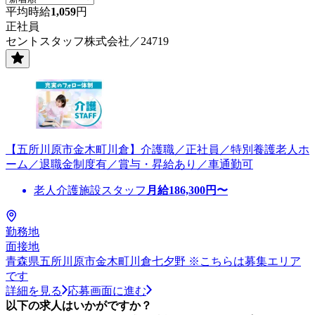
平均時給
1,059
円
正社員
セントスタッフ株式会社／24719
【五所川原市金木町川倉】介護職／正社員／特別養護老人ホ
ーム／退職金制度有／賞与・昇給あり／車通勤可
老人介護施設スタッフ
月給
186,300
円〜
勤務地
面接地
青森県五所川原市金木町川倉七夕野 ※こちらは募集エリア
です
詳細を見る
応募画面に進む
以下の求人はいかがですか？