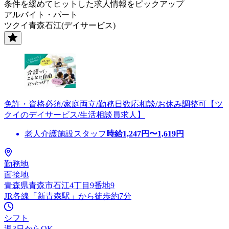
条件を緩めてヒットした求人情報をピックアップ
アルバイト・パート
ツクイ青森石江(デイサービス)
免許・資格必須/家庭両立/勤務日数応相談/お休み調整可【ツ
クイのデイサービス/生活相談員求人】
老人介護施設スタッフ
時給
1,247
円〜
1,619
円
勤務地
面接地
青森県青森市石江4丁目9番地9
JR各線「新青森駅」から徒歩約7分
シフト
週3日からOK