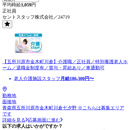
平均時給
1,059
円
正社員
セントスタッフ株式会社／24719
【五所川原市金木町川倉】介護職／正社員／特別養護老人ホ
ーム／退職金制度有／賞与・昇給あり／車通勤可
老人介護施設スタッフ
月給
186,300
円〜
勤務地
面接地
青森県五所川原市金木町川倉七夕野 ※こちらは募集エリア
です
詳細を見る
応募画面に進む
以下の求人はいかがですか？