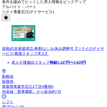
条件を緩めてヒットした求人情報をピックアップ
アルバイト・パート
ツクイ青森石江(デイサービス)
資格必須/家庭両立/夜勤なし/お休み調整可【ツクイのデイサ
ービス/看護スタッフ求人】
老人介護施設スタッフ
時給
1,247
円〜
2,029
円
勤務地
面接地
青森県青森市石江4丁目9番地9
JR各線「新青森駅」から徒歩約7分
シフト
週3日からOK