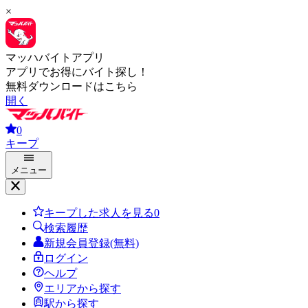
×
マッハバイトアプリ
アプリでお得にバイト探し！
無料ダウンロードはこちら
開く
0
キープ
メニュー
キープした求人を見る
0
検索履歴
新規会員登録(無料)
ログイン
ヘルプ
エリアから探す
駅から探す