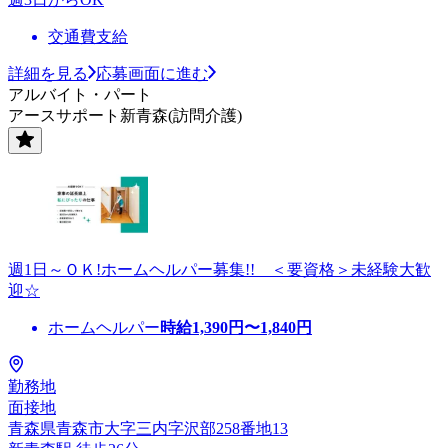
交通費支給
詳細を見る
応募画面に進む
アルバイト・パート
アースサポート新青森(訪問介護)
週1日～ＯＫ!ホームヘルパー募集!! ＜要資格＞未経験大歓
迎☆
ホームヘルパー
時給
1,390
円〜
1,840
円
勤務地
面接地
青森県青森市大字三内字沢部258番地13