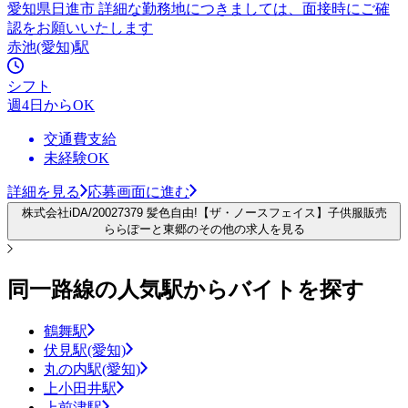
愛知県日進市 詳細な勤務地につきましては、面接時にご確
認をお願いいたします
赤池(愛知)駅
シフト
週4日からOK
交通費支給
未経験OK
詳細を見る
応募画面に進む
株式会社iDA/20027379 髪色自由!【ザ・ノースフェイス】子供服販売
ららぽーと東郷のその他の求人を見る
同一路線の人気駅からバイトを探す
鶴舞駅
伏見駅(愛知)
丸の内駅(愛知)
上小田井駅
上前津駅