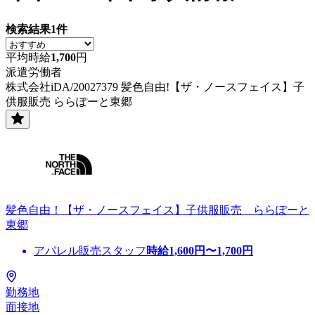
検索結果
1
件
平均時給
1,700
円
派遣労働者
株式会社iDA/20027379 髪色自由!【ザ・ノースフェイス】子
供服販売 ららぽーと東郷
髪色自由！【ザ・ノースフェイス】子供服販売 ららぽーと
東郷
アパレル販売スタッフ
時給
1,600
円〜
1,700
円
勤務地
面接地