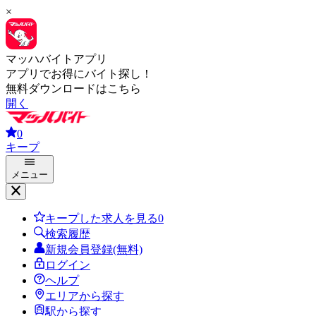
×
マッハバイトアプリ
アプリでお得にバイト探し！
無料ダウンロードはこちら
開く
0
キープ
メニュー
キープした求人を見る
0
検索履歴
新規会員登録(無料)
ログイン
ヘルプ
エリアから探す
駅から探す