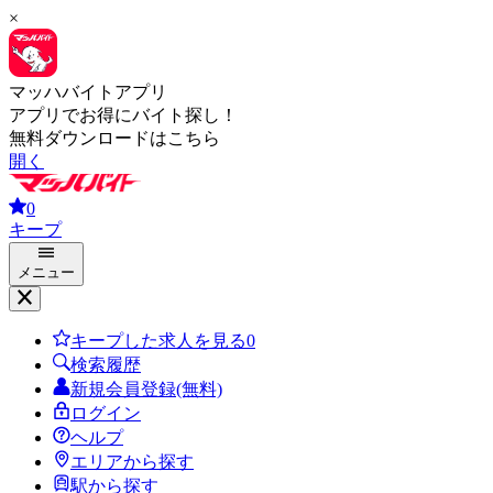
×
マッハバイトアプリ
アプリでお得にバイト探し！
無料ダウンロードはこちら
開く
0
キープ
メニュー
キープした求人を見る
0
検索履歴
新規会員登録(無料)
ログイン
ヘルプ
エリアから探す
駅から探す