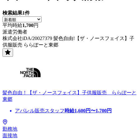
検索結果
1
件
平均時給
1,700
円
派遣労働者
株式会社iDA/20027379 髪色自由!【ザ・ノースフェイス】子
供服販売 ららぽーと東郷
髪色自由！【ザ・ノースフェイス】子供服販売 ららぽーと
東郷
アパレル販売スタッフ
時給
1,600
円〜
1,700
円
勤務地
面接地