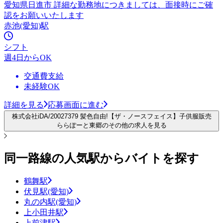
愛知県日進市 詳細な勤務地につきましては、面接時にご確
認をお願いいたします
赤池(愛知)駅
シフト
週4日からOK
交通費支給
未経験OK
詳細を見る
応募画面に進む
株式会社iDA/20027379 髪色自由!【ザ・ノースフェイス】子供服販売
ららぽーと東郷のその他の求人を見る
同一路線の人気駅からバイトを探す
鶴舞駅
伏見駅(愛知)
丸の内駅(愛知)
上小田井駅
上前津駅