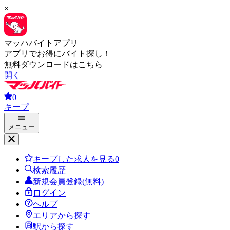
×
マッハバイトアプリ
アプリでお得にバイト探し！
無料ダウンロードはこちら
開く
0
キープ
メニュー
キープした求人を見る
0
検索履歴
新規会員登録(無料)
ログイン
ヘルプ
エリアから探す
駅から探す