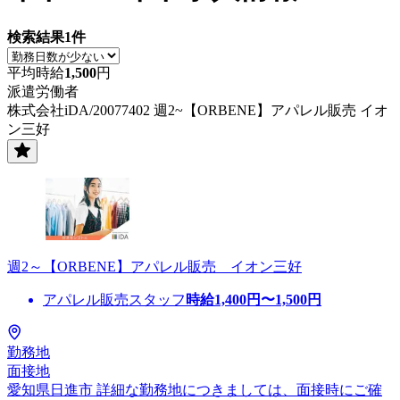
検索結果
1
件
平均時給
1,500
円
派遣労働者
株式会社iDA/20077402 週2~【ORBENE】アパレル販売 イオ
ン三好
週2～【ORBENE】アパレル販売 イオン三好
アパレル販売スタッフ
時給
1,400
円〜
1,500
円
勤務地
面接地
愛知県日進市 詳細な勤務地につきましては、面接時にご確