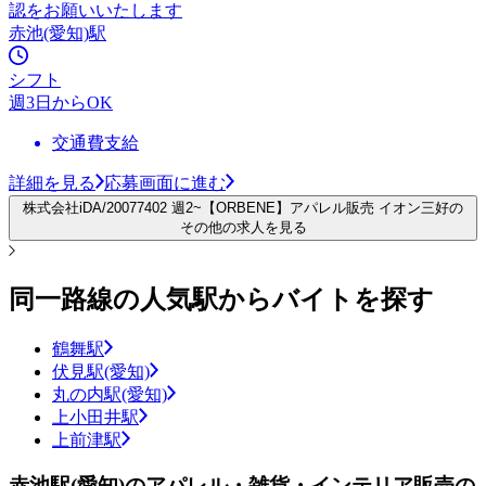
認をお願いいたします
赤池(愛知)駅
シフト
週3日からOK
交通費支給
詳細を見る
応募画面に進む
株式会社iDA/20077402 週2~【ORBENE】アパレル販売 イオン三好の
その他の求人を見る
同一路線の人気駅からバイトを探す
鶴舞駅
伏見駅(愛知)
丸の内駅(愛知)
上小田井駅
上前津駅
赤池駅(愛知)のアパレル・雑貨・インテリア販売の