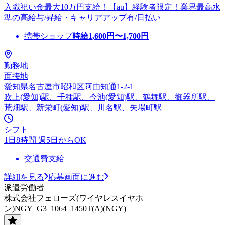
入職祝い金最大10万円支給！【au】経験者限定！業界最高水
準の高給与/昇給・キャリアアップ有/日払い
携帯ショップ
時給
1,600
円〜
1,700
円
勤務地
面接地
愛知県名古屋市昭和区阿由知通1-2-1
吹上(愛知)駅、千種駅、今池(愛知)駅、鶴舞駅、御器所駅、
荒畑駅、新栄町(愛知)駅、川名駅、矢場町駅
シフト
1日8時間 週5日からOK
交通費支給
詳細を見る
応募画面に進む
派遣労働者
株式会社フェローズ(ワイヤレスイヤホ
ン)NGY_G3_1064_1450T(A)(NGY)