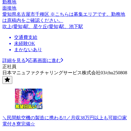
勤務地
面接地
愛知県名古屋市千種区 ※こちらは募集エリアです。勤務地
は原稿内をご確認ください。
吹上(愛知)駅、星ケ丘(愛知)駅、池下駅
交通費支給
未経験OK
まかないあり
詳細を見る
応募画面に進む
正社員
日本マニュファクチャリングサービス株式会社03/chu250808
＼民間航空機の製造に携わる!!／月収38万円以上も可能◎家
電付き寮完備☆