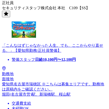
正社員
セキュリティスタッフ株式会社 本社 C109【SS】
「こんなはずじゃなかった人生。でも、ここからやり直せ
る。」【愛知県勤務/正社員警備】
警備スタッフ
日給
10,100
円〜
12,100
円
勤務地
面接地
愛知県名古屋市瑞穂区 ※こちらは募集エリアです。勤務地
は原稿内をご確認ください。
堀田(名古屋市営)駅、新瑞橋駅、桜山駅
交通費支給
未経験OK