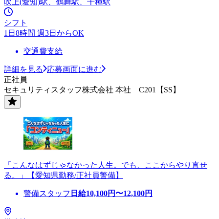
吹上(愛知)駅、鶴舞駅、千種駅
シフト
1日8時間 週3日からOK
交通費支給
詳細を見る
応募画面に進む
正社員
セキュリティスタッフ株式会社 本社 C201【SS】
「こんなはずじゃなかった人生。でも、ここからやり直せ
る。」【愛知県勤務/正社員警備】
警備スタッフ
日給
10,100
円〜
12,100
円