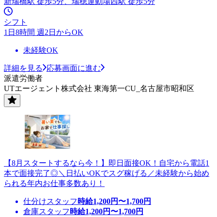
新瑞橋駅 徒歩5分、瑞穂運動場西駅 徒歩5分
シフト
1日8時間 週2日からOK
未経験OK
詳細を見る
応募画面に進む
派遣労働者
UTエージェント株式会社 東海第一CU_名古屋市昭和区
【8月スタートするなら今！】即日面接OK！自宅から電話1
本で面接完了◎＼日払いOKでスグ稼げる／未経験から始め
られる年内お仕事多数あり！
仕分けスタッフ
時給
1,200
円〜
1,700
円
倉庫スタッフ
時給
1,200
円〜
1,700
円