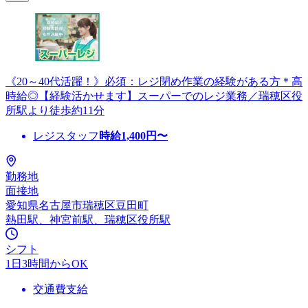
《20～40代活躍！》必須：レジ閉め作業の経験がある方＊高
時給◎【経験活かせます】スーパーでのレジ業務／瑞穂区役
所駅より徒歩約11分
レジスタッフ
時給
1,400
円〜
勤務地
面接地
愛知県名古屋市瑞穂区豆田町
熱田駅、神宮前駅、瑞穂区役所駅
シフト
1日3時間からOK
交通費支給