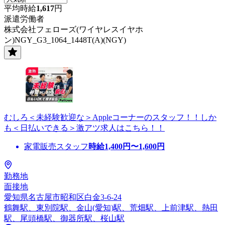
平均時給
1,617
円
派遣労働者
株式会社フェローズ(ワイヤレスイヤホ
ン)NGY_G3_1064_1448T(A)(NGY)
むしろ＜未経験歓迎な＞Appleコーナーのスタッフ！！しか
も＜日払いできる＞激アツ求人はこちら！！
家電販売スタッフ
時給
1,400
円〜
1,600
円
勤務地
面接地
愛知県名古屋市昭和区白金3-6-24
鶴舞駅、東別院駅、金山(愛知)駅、荒畑駅、上前津駅、熱田
駅、尾頭橋駅、御器所駅、桜山駅