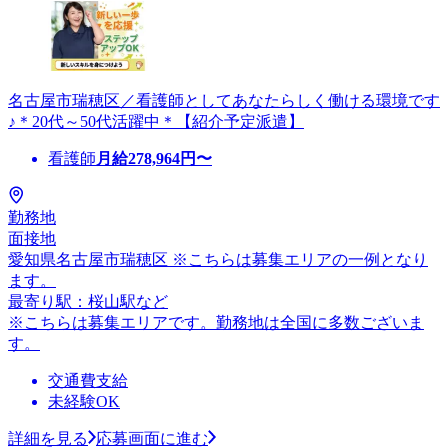
名古屋市瑞穂区／看護師としてあなたらしく働ける環境です
♪＊20代～50代活躍中＊【紹介予定派遣】
看護師
月給
278,964
円〜
勤務地
面接地
愛知県名古屋市瑞穂区 ※こちらは募集エリアの一例となり
ます。
最寄り駅：桜山駅など
※こちらは募集エリアです。勤務地は全国に多数ございま
す。
交通費支給
未経験OK
詳細を見る
応募画面に進む