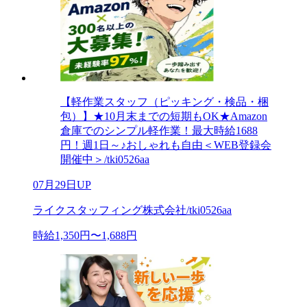
【軽作業スタッフ（ピッキング・検品・梱
包）】★10月末までの短期もOK★Amazon
倉庫でのシンプル軽作業！最大時給1688
円！週1日～♪おしゃれも自由＜WEB登録会
開催中＞/tki0526aa
07月29日UP
ライクスタッフィング株式会社/tki0526aa
時給1,350円〜1,688円