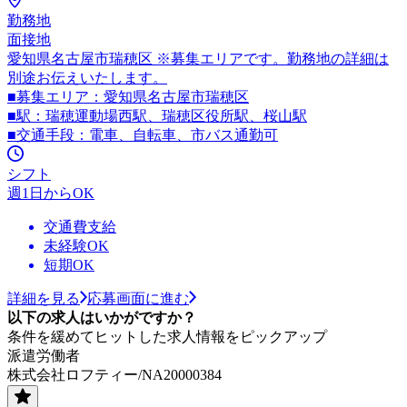
勤務地
面接地
愛知県名古屋市瑞穂区 ※募集エリアです。勤務地の詳細は
別途お伝えいたします。
■募集エリア：愛知県名古屋市瑞穂区
■駅：瑞穂運動場西駅、瑞穂区役所駅、桜山駅
■交通手段：電車、自転車、市バス通勤可
シフト
週1日からOK
交通費支給
未経験OK
短期OK
詳細を見る
応募画面に進む
以下の求人はいかがですか？
条件を緩めてヒットした求人情報をピックアップ
派遣労働者
株式会社ロフティー/NA20000384