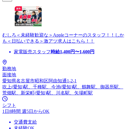
むしろ＜未経験歓迎な＞Appleコーナーのスタッフ！！しか
も＜日払いできる＞激アツ求人はこちら！！
家電販売スタッフ
時給
1,400
円〜
1,600
円
勤務地
面接地
愛知県名古屋市昭和区阿由知通1-2-1
吹上(愛知)駅、千種駅、今池(愛知)駅、鶴舞駅、御器所駅、
荒畑駅、新栄町(愛知)駅、川名駅、矢場町駅
シフト
1日8時間 週5日からOK
交通費支給
未経験OK