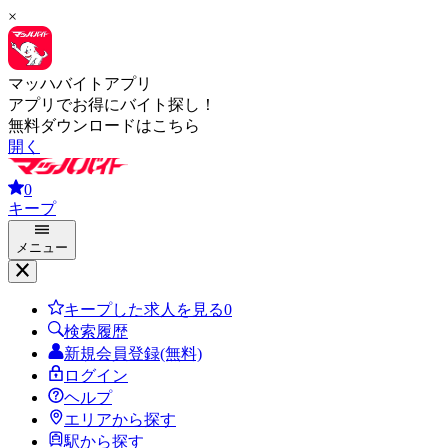
×
マッハバイトアプリ
アプリでお得にバイト探し！
無料ダウンロードはこちら
開く
0
キープ
メニュー
キープした求人を見る
0
検索履歴
新規会員登録(無料)
ログイン
ヘルプ
エリアから探す
駅から探す