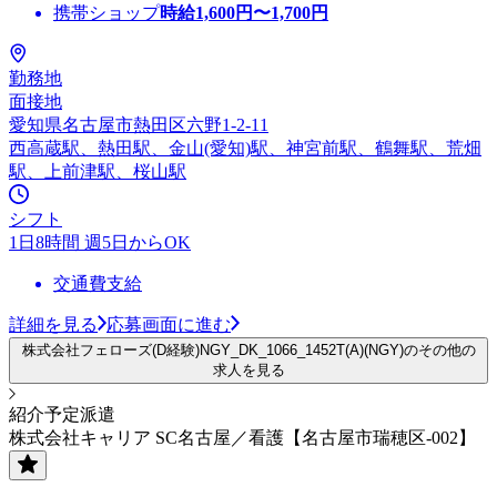
携帯ショップ
時給
1,600
円〜
1,700
円
勤務地
面接地
愛知県名古屋市熱田区六野1-2-11
西高蔵駅、熱田駅、金山(愛知)駅、神宮前駅、鶴舞駅、荒畑
駅、上前津駅、桜山駅
シフト
1日8時間 週5日からOK
交通費支給
詳細を見る
応募画面に進む
株式会社フェローズ(D経験)NGY_DK_1066_1452T(A)(NGY)のその他の
求人を見る
紹介予定派遣
株式会社キャリア SC名古屋／看護【名古屋市瑞穂区-002】