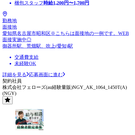
梱包スタッフ
時給
1,200
円〜
1,700
円
勤務地
面接地
愛知県名古屋市昭和区※こちらは面接地の一例です。WEB
面接実施中◎
御器所駅、荒畑駅、吹上(愛知)駅
交通費支給
未経験OK
詳細を見る
応募画面に進む
契約社員
株式会社フェローズ(au経験量販)NGY_AK_1064_1450T(A)
(NGY)