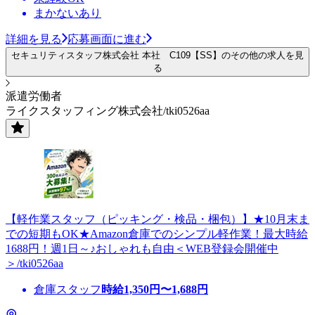
まかないあり
詳細を見る
応募画面に進む
セキュリティスタッフ株式会社 本社 C109【SS】のその他の求人を見
る
派遣労働者
ライクスタッフィング株式会社/tki0526aa
【軽作業スタッフ（ピッキング・検品・梱包）】★10月末ま
での短期もOK★Amazon倉庫でのシンプル軽作業！最大時給
1688円！週1日～♪おしゃれも自由＜WEB登録会開催中
＞/tki0526aa
倉庫スタッフ
時給
1,350
円〜
1,688
円