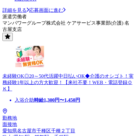
詳細を見る
応募画面に進む
派遣労働者
マンパワーグループ株式会社 ケアサービス事業部(介護) 名
古屋支店
未経験OK◎20～50代活躍中日払いOK◆介護のオシゴト！実
務経験1年以上の方大歓迎！【来社不要！WEB・電話登録Ｏ
Ｋ】
入浴介助
時給
1,300
円〜
1,450
円
勤務地
面接地
愛知県名古屋市千種区千種２丁目