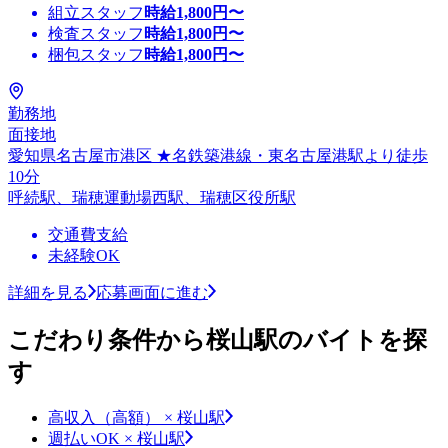
組立スタッフ
時給
1,800
円〜
検査スタッフ
時給
1,800
円〜
梱包スタッフ
時給
1,800
円〜
勤務地
面接地
愛知県名古屋市港区 ★名鉄築港線・東名古屋港駅より徒歩
10分
呼続駅、瑞穂運動場西駅、瑞穂区役所駅
交通費支給
未経験OK
詳細を見る
応募画面に進む
こだわり条件から桜山駅のバイトを探
す
高収入（高額） × 桜山駅
週払いOK × 桜山駅