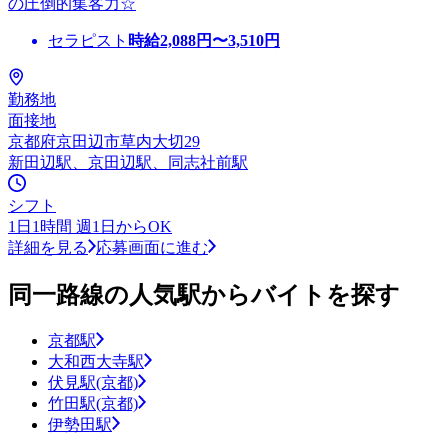
の圧倒的集客力☆
セラピスト
時給
2,088
円〜
3,510
円
勤務地
面接地
京都府京田辺市草内大切29
新田辺駅、京田辺駅、同志社前駅
シフト
1日1時間 週1日からOK
詳細を見る
応募画面に進む
同一路線の人気駅からバイトを探す
京都駅
大和西大寺駅
伏見駅(京都)
竹田駅(京都)
伊勢田駅