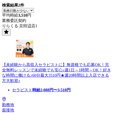
検索結果
2
件
平均時給
3,510
円
業務委託契約
りらくる 京田辺店1
【未経験から高収入セラピストに】無資格でも応募OK！完
全無料レッスンで未経験でも安心♪週1日～1時間～OK！好き
な時間に働ける♪60分最大3510円★週20時間以上入店できる
方大歓迎♪
セラピスト
時給
2,088
円〜
3,510
円
勤務地
面接地