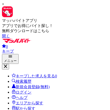
×
マッハバイトアプリ
アプリでお得にバイト探し！
無料ダウンロードはこちら
開く
0
キープ
メニュー
キープした求人を見る
0
検索履歴
新規会員登録(無料)
ログイン
ヘルプ
エリアから探す
駅から探す