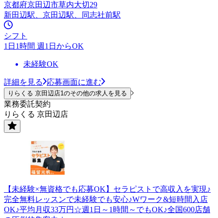
京都府京田辺市草内大切29
新田辺駅、京田辺駅、同志社前駅
シフト
1日1時間 週1日からOK
未経験OK
詳細を見る
応募画面に進む
りらくる 京田辺店1のその他の求人を見る
業務委託契約
りらくる 京田辺店
【未経験×無資格でも応募OK】セラピストで高収入を実現♪
完全無料レッスンで未経験でも安心♪Wワーク&短時間入店
OK♪平均月収33万円☆週1日～1時間～でもOK♪全国600店舗