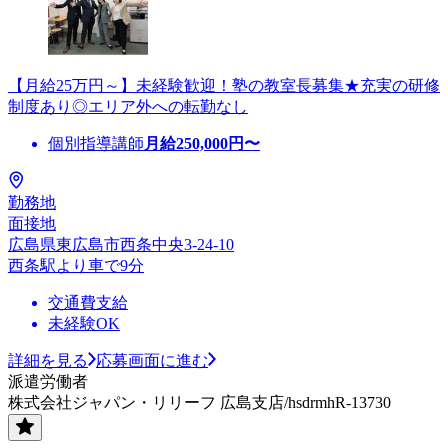
【月給25万円～】未経験歓迎！塾の教室長募集★充実の研修
制度あり◎エリア外への転勤なし
個別指導講師
月給
250,000
円〜
勤務地
面接地
広島県東広島市西条中央3-24-10
西条駅より車で9分
交通費支給
未経験OK
詳細を見る
応募画面に進む
派遣労働者
株式会社ジャパン・リリーフ 広島支店/hsdrmhR-13730