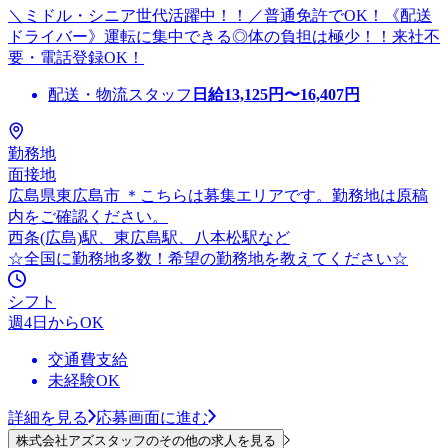
＼ミドル・シニア世代活躍中！！／普通免許でOK！《配送
ドライバー》運転に集中できる◎体の負担は極少！！来社不
要・電話登録OK！
配送・物流スタッフ
日給
13,125
円〜
16,407
円
勤務地
面接地
広島県東広島市 ＊こちらは募集エリアです。勤務地は原稿
内をご確認ください。
西条(広島)駅、東広島駅、八本松駅など
☆全国に勤務地多数！希望の勤務地を教えてください☆
シフト
週4日からOK
交通費支給
未経験OK
詳細を見る
応募画面に進む
株式会社アズスタッフのその他の求人を見る