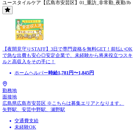
ユースタイルケア【広島市安芸区】01_重訪_非常勤_夜勤/Jb
【夜間見守りSTAFF】3日で専門資格を無料GET！前払いOK
で急な出費も安心◎安定企業で、未経験から将来役立つスキ
ルと高収入をその手に！
ホームヘルパー
時給
1,781
円〜
1,845
円
勤務地
面接地
広島県広島市安芸区 ※こちらは募集エリアとなります。
矢野駅、安芸中野駅、瀬野駅
交通費支給
未経験OK