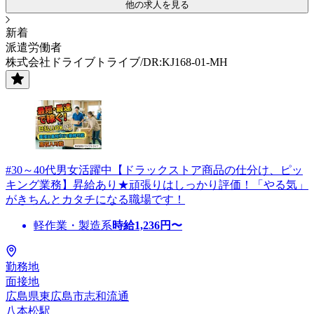
他の求人を見る
新着
派遣労働者
株式会社ドライブトライブ/DR:KJ168-01-MH
#30～40代男女活躍中【ドラックストア商品の仕分け、ピッ
キング業務】昇給あり★頑張りはしっかり評価！「やる気」
がきちんとカタチになる職場です！
軽作業・製造系
時給
1,236
円〜
勤務地
面接地
広島県東広島市志和流通
八本松駅