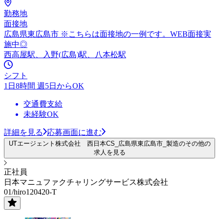
勤務地
面接地
広島県東広島市 ※こちらは面接地の一例です。WEB面接実
施中◎
西高屋駅、入野(広島)駅、八本松駅
シフト
1日8時間 週5日からOK
交通費支給
未経験OK
詳細を見る
応募画面に進む
UTエージェント株式会社 西日本CS_広島県東広島市_製造のその他の
求人を見る
正社員
日本マニュファクチャリングサービス株式会社
01/hiro120420-T