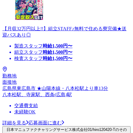
【月収32万円以上!!】組立STAFF♪無料で住める寮完備★送
迎バスあり◎
製造スタッフ
時給
1,500
円〜
組立スタッフ
時給
1,500
円〜
検査スタッフ
時給
1,500
円〜
勤務地
面接地
広島県東広島市 ★山陽本線・八本松駅より車13分
八本松駅、寺家駅、西条(広島)駅
交通費支給
未経験OK
詳細を見る
応募画面に進む
日本マニュファクチャリングサービス株式会社01/hiro120420-Tのその