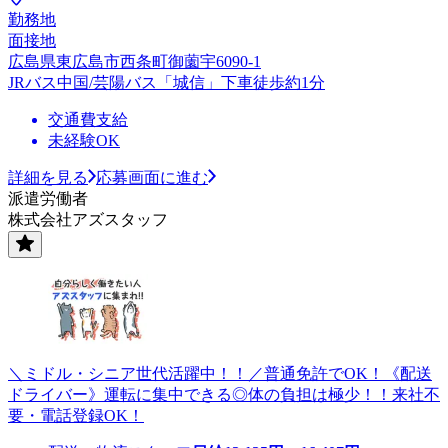
勤務地
面接地
広島県東広島市西条町御薗宇6090-1
JRバス中国/芸陽バス「城信」下車徒歩約1分
交通費支給
未経験OK
詳細を見る
応募画面に進む
派遣労働者
株式会社アズスタッフ
＼ミドル・シニア世代活躍中！！／普通免許でOK！《配送
ドライバー》運転に集中できる◎体の負担は極少！！来社不
要・電話登録OK！