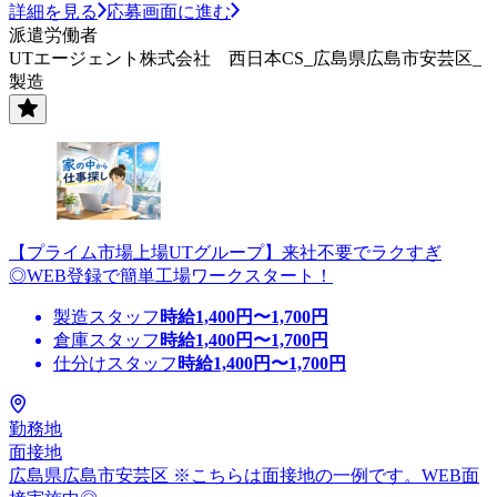
詳細を見る
応募画面に進む
派遣労働者
UTエージェント株式会社 西日本CS_広島県広島市安芸区_
製造
【プライム市場上場UTグループ】来社不要でラクすぎ
◎WEB登録で簡単工場ワークスタート！
製造スタッフ
時給
1,400
円〜
1,700
円
倉庫スタッフ
時給
1,400
円〜
1,700
円
仕分けスタッフ
時給
1,400
円〜
1,700
円
勤務地
面接地
広島県広島市安芸区 ※こちらは面接地の一例です。WEB面