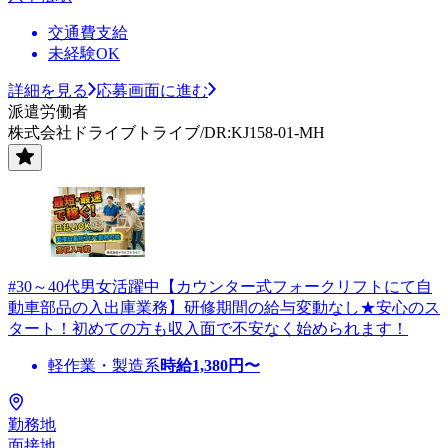
交通費支給
未経験OK
詳細を見る
応募画面に進む
派遣労働者
株式会社ドライブトライブ/DR:KJ158-01-MH
#30～40代男女活躍中【カウンター式フォークリフトにて自
動車部品の入出庫業務】研修期間の給与変動なし★安心のス
タート！初めての方も収入面で不安なく始められます！
軽作業・製造系
時給
1,380
円〜
勤務地
面接地