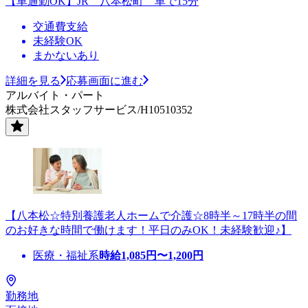
【車通勤OK】JR 八本松町 車で15分
交通費支給
未経験OK
まかないあり
詳細を見る
応募画面に進む
アルバイト・パート
株式会社スタッフサービス/H10510352
【八本松☆特別養護老人ホームで介護☆8時半～17時半の間
のお好きな時間で働けます！平日のみOK！未経験歓迎♪】
医療・福祉系
時給
1,085
円〜
1,200
円
勤務地