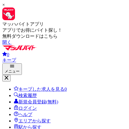
×
マッハバイトアプリ
アプリでお得にバイト探し！
無料ダウンロードはこちら
開く
0
キープ
メニュー
キープした求人を見る
0
検索履歴
新規会員登録(無料)
ログイン
ヘルプ
エリアから探す
駅から探す