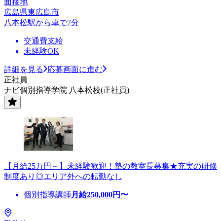
面接地
広島県東広島市
八本松駅から車で7分
交通費支給
未経験OK
詳細を見る
応募画面に進む
正社員
ナビ個別指導学院 八本松校(正社員)
【月給25万円～】未経験歓迎！塾の教室長募集★充実の研修
制度あり◎エリア外への転勤なし
個別指導講師
月給
250,000
円〜