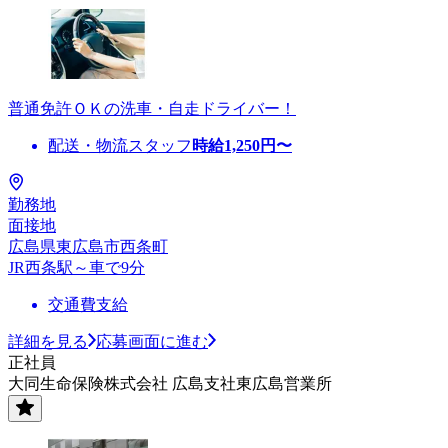
普通免許ＯＫの洗車・自走ドライバー！
配送・物流スタッフ
時給
1,250
円〜
勤務地
面接地
広島県東広島市西条町
JR西条駅～車で9分
交通費支給
詳細を見る
応募画面に進む
正社員
大同生命保険株式会社 広島支社東広島営業所