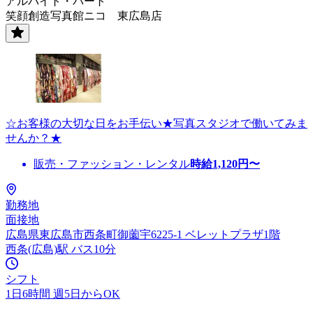
アルバイト・パート
笑顔創造写真館ニコ 東広島店
☆お客様の大切な日をお手伝い★写真スタジオで働いてみま
せんか？★
販売・ファッション・レンタル
時給
1,120
円〜
勤務地
面接地
広島県東広島市西条町御薗宇6225-1 ベレットプラザ1階
西条(広島)駅 バス10分
シフト
1日6時間 週5日からOK