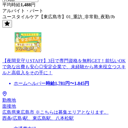
平均時給
1,488
円
アルバイト・パート
ユースタイルケア【東広島市】01_重訪_非常勤_夜勤/Jb
【夜間見守りSTAFF】3日で専門資格を無料GET！前払いOK
で急な出費も安心◎安定企業で、未経験から将来役立つスキ
ルと高収入をその手に！
ホームヘルパー
時給
1,781
円〜
1,845
円
勤務地
面接地
広島県東広島市 ※こちらは募集エリアとなります。
西条(広島)駅、東広島駅、八本松駅