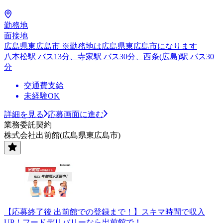
勤務地
面接地
広島県東広島市 ※勤務地は広島県東広島市になります
八本松駅 バス13分、寺家駅 バス30分、西条(広島)駅 バス30
分
交通費支給
未経験OK
詳細を見る
応募画面に進む
業務委託契約
株式会社出前館(広島県東広島市)
【応募終了後 出前館での登録まで！】スキマ時間で収入
UP！フードデリバリーなら出前館で！