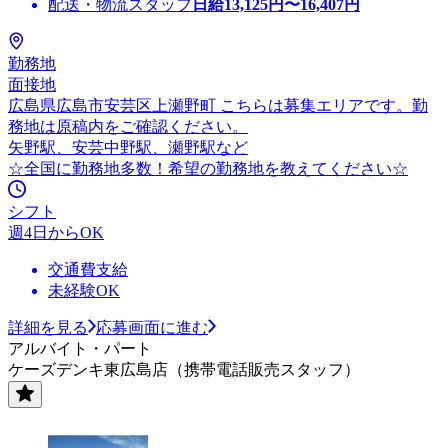
配送・物流スタッフ
日給
13,125
円〜
16,407
円
勤務地
面接地
広島県広島市安芸区上瀬野町 こちらは募集エリアです。勤
務地は原稿内をご確認ください。
矢野駅、安芸中野駅、瀬野駅など
☆全国に勤務地多数！希望の勤務地を教えてください☆
シフト
週4日からOK
交通費支給
未経験OK
詳細を見る
応募画面に進む
アルバイト・パート
ケーズデンキ東広島店（携帯電話販売スタッフ）