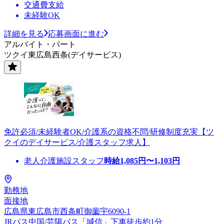
交通費支給
未経験OK
詳細を見る
応募画面に進む
アルバイト・パート
ツクイ東広島西条(デイサービス)
免許必須/未経験者OK/介護系の資格不問/研修制度充実【ツ
クイのデイサービス/介護スタッフ求人】
老人介護施設スタッフ
時給
1,085
円〜
1,103
円
勤務地
面接地
広島県東広島市西条町御薗宇6090-1
JRバス中国/芸陽バス「城信」下車徒歩約1分