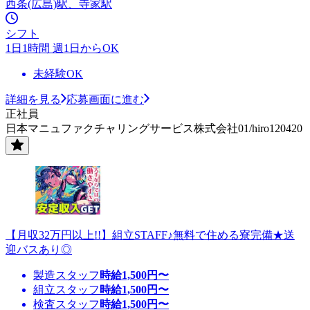
西条(広島)駅、寺家駅
シフト
1日1時間 週1日からOK
未経験OK
詳細を見る
応募画面に進む
正社員
日本マニュファクチャリングサービス株式会社01/hiro120420
【月収32万円以上!!】組立STAFF♪無料で住める寮完備★送
迎バスあり◎
製造スタッフ
時給
1,500
円〜
組立スタッフ
時給
1,500
円〜
検査スタッフ
時給
1,500
円〜