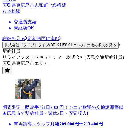
広島県東広島市志和町七条椛坂
八本松駅
交通費支給
未経験OK
詳細を見る
応募画面に進む
株式会社ドライブトライブ/DR:KJ158-01-MHのその他の求人を見る
契約社員
リライアンス・セキュリティー株式会社(広島交通契約社員)
広島県東広島市エリア1
期間限定！酷暑手当1日2000円！シニア歓迎の交通誘導警備
★広島市で契約社員・週休2日・安定収入!
車両誘導スタッフ
月給
209,000
円〜
213,400
円