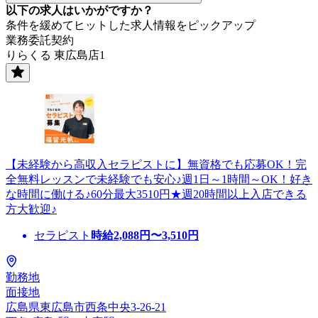
以下の求人はいかがですか？
条件を緩めてヒットした求人情報をピックアップ
業務委託契約
りらくる 東広島店1
【未経験から高収入セラピストに】無資格でも応募OK！完
全無料レッスンで未経験でも安心♪週1日～1時間～OK！好き
な時間に働ける♪60分最大3510円★週20時間以上入店できる
方大歓迎♪
セラピスト
時給
2,088
円〜
3,510
円
勤務地
面接地
広島県東広島市西条中央3-26-21