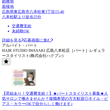
勤務地
面接地
広島県東広島市八本松東3丁目15-46
八本松駅より徒歩25分
交通費支給
未経験OK
詳細を見る
応募画面に進む
アルバイト・パート
HAIR STUDIO IWASAKI 広島八本松店［パート］レギュラ
ースタイリスト(株式会社ハクブン)
【昇給あり！交通費支給！】★パートスタイリスト募集★人
気サロンで働きませんか？復職希望の方大歓迎◎ネイル・ピ
アス・カラーOKで自分らしく働けます♪