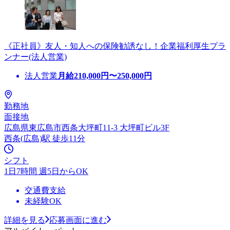
《正社員》友人・知人への保険勧誘なし！企業福利厚生プラ
ンナー(法人営業)
法人営業
月給
210,000
円〜
250,000
円
勤務地
面接地
広島県東広島市西条大坪町11-3 大坪町ビル3F
西条(広島)駅 徒歩11分
シフト
1日7時間 週5日からOK
交通費支給
未経験OK
詳細を見る
応募画面に進む