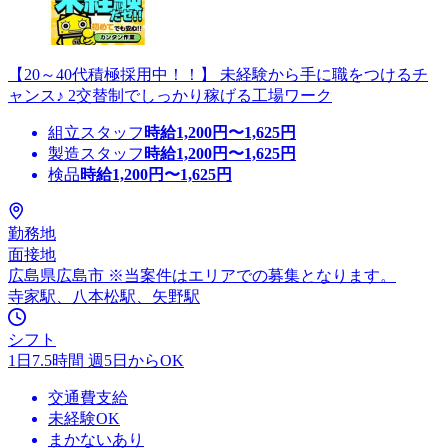
【20～40代積極採用中！！】 未経験から手に職をつけるチ
ャンス♪ 2交替制でしっかり稼げる工場ワーク
組立スタッフ
時給
1,200
円〜
1,625
円
製造スタッフ
時給
1,200
円〜
1,625
円
検品
時給
1,200
円〜
1,625
円
勤務地
面接地
広島県広島市 ※当案件はエリアでの募集となります。
寺家駅、八本松駅、矢野駅
シフト
1日7.5時間 週5日からOK
交通費支給
未経験OK
まかないあり