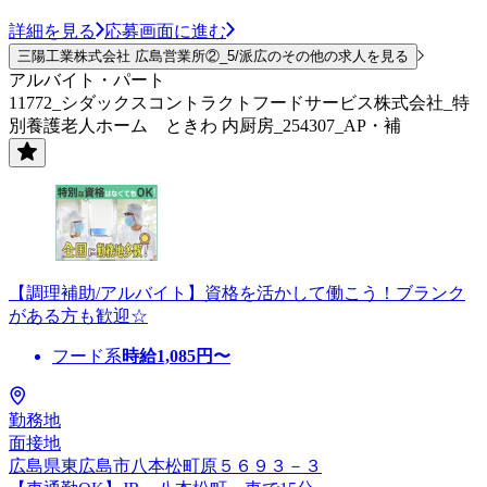
詳細を見る
応募画面に進む
三陽工業株式会社 広島営業所②_5/派広のその他の求人を見る
アルバイト・パート
11772_シダックスコントラクトフードサービス株式会社_特
別養護老人ホーム ときわ 内厨房_254307_AP・補
【調理補助/アルバイト】資格を活かして働こう！ブランク
がある方も歓迎☆
フード系
時給
1,085
円〜
勤務地
面接地
広島県東広島市八本松町原５６９３－３