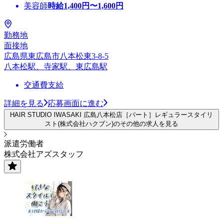
美容師
時給
1,400
円〜
1,600
円
勤務地
面接地
広島県東広島市八本松東3-8-5
八本松駅、寺家駅、東広島駅
交通費支給
詳細を見る
応募画面に進む
HAIR STUDIO IWASAKI 広島八本松店［パート］レギュラースタイリ
スト(株式会社ハクブン)のその他の求人を見る
派遣労働者
株式会社アズスタッフ