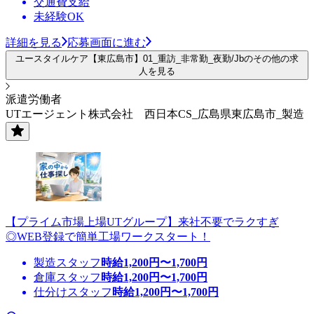
交通費支給
未経験OK
詳細を見る
応募画面に進む
ユースタイルケア【東広島市】01_重訪_非常勤_夜勤/Jbのその他の求
人を見る
派遣労働者
UTエージェント株式会社 西日本CS_広島県東広島市_製造
【プライム市場上場UTグループ】来社不要でラクすぎ
◎WEB登録で簡単工場ワークスタート！
製造スタッフ
時給
1,200
円〜
1,700
円
倉庫スタッフ
時給
1,200
円〜
1,700
円
仕分けスタッフ
時給
1,200
円〜
1,700
円