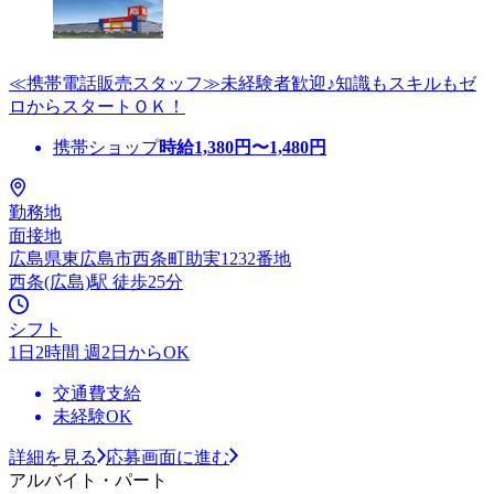
≪携帯電話販売スタッフ≫未経験者歓迎♪知識もスキルもゼ
ロからスタートＯＫ！
携帯ショップ
時給
1,380
円〜
1,480
円
勤務地
面接地
広島県東広島市西条町助実1232番地
西条(広島)駅 徒歩25分
シフト
1日2時間 週2日からOK
交通費支給
未経験OK
詳細を見る
応募画面に進む
アルバイト・パート