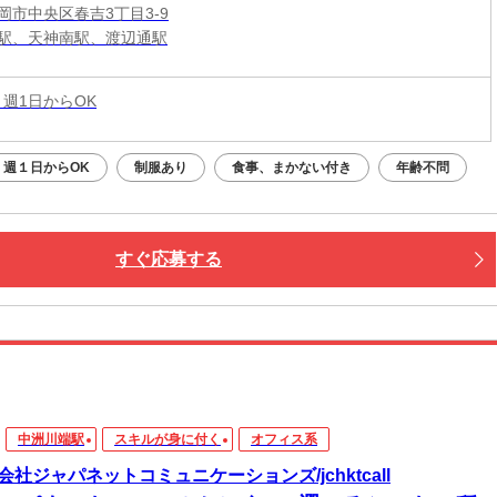
岡市中央区春吉3丁目3-9
駅、天神南駅、渡辺通駅
 週1日からOK
週１日からOK
制服あり
食事、まかない付き
年齢不問
すぐ応募する
中洲川端駅
スキルが身に付く
オフィス系
会社ジャパネットコミュニケーションズ/jchktcall