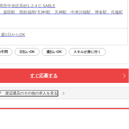
市中央区高砂1-2-4 C-SABLE
、薬院駅、西鉄福岡(天神)駅、天神駅、中洲川端駅、博多駅、呉服町
 週1日からOK
齢不問
日払いOK
週払いOK
スキルが身に付く
すぐ応募する
ザ 渡辺通店のその他の求人を見る