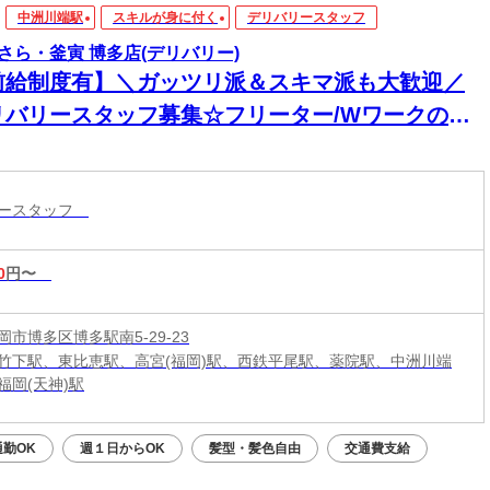
中洲川端駅
スキルが身に付く
デリバリースタッフ
さら・釜寅 博多店(デリバリー)
前給制度有】＼ガッツリ派＆スキマ派も大歓迎／
リバリースタッフ募集☆フリーター/Wワークの方
迎♪短時間・長時間どちらでも◎ワークスタイルに
わせて働ける♪
リースタッフ
0
円〜
市博多区博多駅南5-29-23
竹下駅、東比恵駅、高宮(福岡)駅、西鉄平尾駅、薬院駅、中洲川端
福岡(天神)駅
勤OK
週１日からOK
髪型・髪色自由
交通費支給