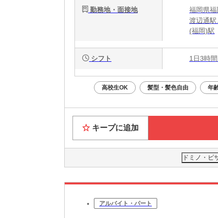
勤務地・面接地
福岡県福岡
渡辺通駅
(福岡)駅
シフト
1日3時間
高校生OK
髪型・髪色自由
年
キープに追加
ドミノ・ピ
アルバイト・パート