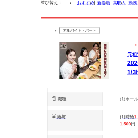
並び替え：
おすすめ
新着順
高収入
勤務
アルバイト・パート
元祖
20
1/
メ
★
職種
(1)ホ
給与
(1)時給
1
1,500
円