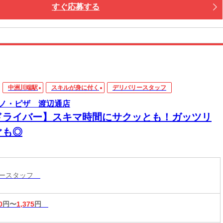
すぐ応募する
中洲川端駅
スキルが身に付く
デリバリースタッフ
ノ・ピザ 渡辺通店
ドライバー】スキマ時間にサクッとも！ガッツリ
ぐも◎
リースタッフ
0
円〜
1,375
円