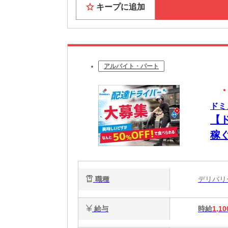
キープに追加
アルバイト・パート
ドミ
【
稼
職種
デリバ
給与
時給
1,10