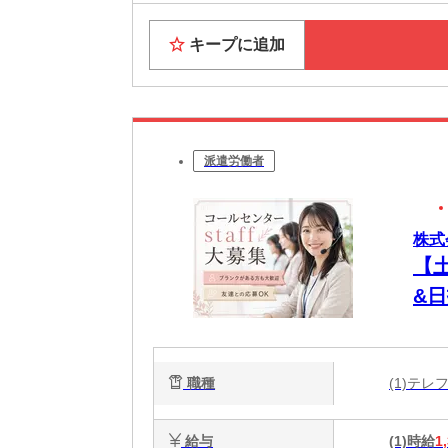
キープに追加
派遣労働者
株式
【
&
ク
職種
(1)テ
給与
(1)時給
1