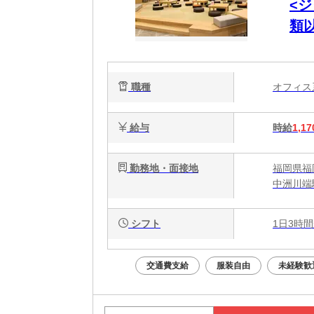
<
類以
職種
オフィ
給与
時給
1,17
勤務地・面接地
福岡県福
中洲川端
シフト
1日3時間
交通費支給
服装自由
未経験歓