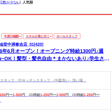
日数が少ない
人気順
中洲川端駅
スキルが身に付く
ホールスタッフ
油堂中洲春吉店_01[420]
26年6月オープン！オープニング時給1300円♪週
3h~OK！髪型・髪色自由＊まかないあり♪学生さん
インで活躍中♪友達と一緒に応募OK◎履歴書不要
ールスタッフ (2)キッチンスタッフ (3)皿洗い・洗い場
,200
円〜
1,500
円
(2)時給
1,200
円〜
1,500
円
(3)時給
1,200
円〜