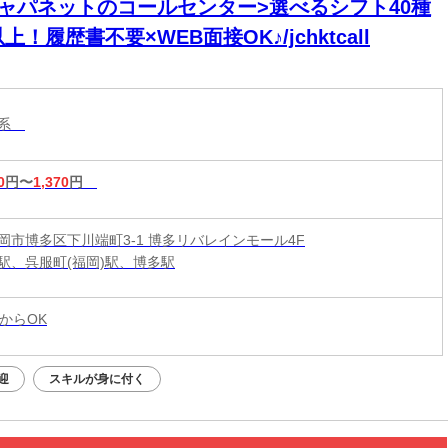
ジャパネットのコールセンター>選べるシフト40種
上！履歴書不要×WEB面接OK♪/jchktcall
ス系
0
円〜
1,370
円
岡市博多区下川端町3-1 博多リバレインモール4F
駅、呉服町(福岡)駅、博多駅
からOK
迎
スキルが身に付く