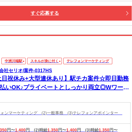
すぐ応募する
中洲川端駅
スキルが身に付く
テレフォンマーケティング
会社セリオ/案件-0317HS
土日祝休み+大型連休あり】駅チカ案件☆即日勤務
日払いOK♪プライベートとしっかり両立◎Wワー
・副業もOK♪【コールセンター・受付】
レフォンマーケティング (2)一般事務 (3)テレフォンアポインター
,350
円〜
1,400
円
(2)時給
1,350
円〜
1,400
円
(3)時給
1,350
円〜