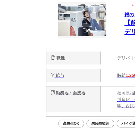
銀の
【
デ
歓
合
職種
デリバ
給与
時給
1,25
勤務地・面接地
福岡県福岡
博多駅、
駅、西鉄
高校生OK
未経験歓迎
バイク通