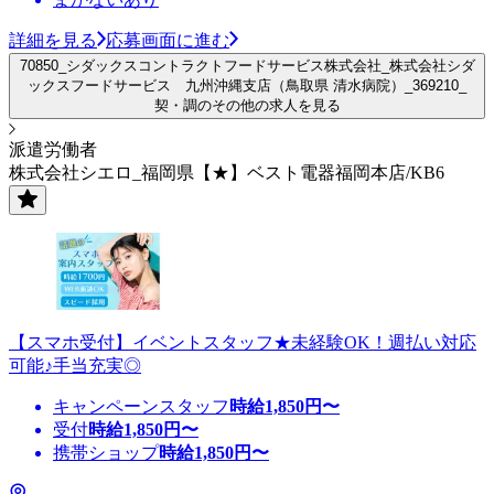
詳細を見る
応募画面に進む
70850_シダックスコントラクトフードサービス株式会社_株式会社シダ
ックスフードサービス 九州沖縄支店（鳥取県 清水病院）_369210_
契・調のその他の求人を見る
派遣労働者
株式会社シエロ_福岡県【★】ベスト電器福岡本店/KB6
【スマホ受付】イベントスタッフ★未経験OK！週払い対応
可能♪手当充実◎
キャンペーンスタッフ
時給
1,850
円〜
受付
時給
1,850
円〜
携帯ショップ
時給
1,850
円〜