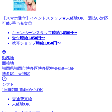
【スマホ受付】イベントスタッフ★未経験OK！週払い対応
可能♪手当充実◎
キャンペーンスタッフ
時給
1,850
円〜
受付
時給
1,850
円〜
携帯ショップ
時給
1,850
円〜
勤務地
面接地
福岡県福岡市博多区博多駅中央街9ー16F
博多駅、天神駅
シフト
1日8時間 週4日からOK
交通費支給
未経験OK