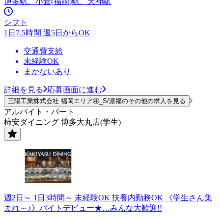
博多駅、小倉(福岡)駅、天神駅
シフト
1日7.5時間 週5日からOK
交通費支給
未経験OK
まかないあり
詳細を見る
応募画面に進む
三陽工業株式会社 福岡エリア④_S/派福のその他の求人を見る
アルバイト・パート
柿安ダイニング 博多大丸店(学生)
週2日～ 1日3時間～ 未経験OK 扶養内勤務OK 《学生さん集
まれ～♪》バイトデビュー★…みんな大歓迎!!