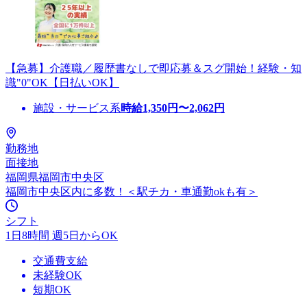
【急募】介護職／履歴書なしで即応募＆スグ開始！経験・知
識"0"OK【日払いOK】
施設・サービス系
時給
1,350
円〜
2,062
円
勤務地
面接地
福岡県福岡市中央区
福岡市中央区内に多数！＜駅チカ・車通勤okも有＞
シフト
1日8時間 週5日からOK
交通費支給
未経験OK
短期OK