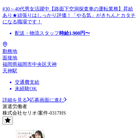
#30～40代男女活躍中【路面下空洞探査車の運転業務】昇給
あり★頑張りはしっかり評価！「やる気」がきちんとカタチ
になる職場です！
配送・物流スタッフ
時給
1,900
円〜
勤務地
面接地
福岡県福岡市中央区天神
天神駅
交通費支給
未経験OK
詳細を見る
応募画面に進む
派遣労働者
株式会社セリオ/案件-0317HS