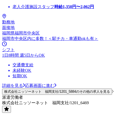
老人介護施設スタッフ
時給
1,350
円〜
2,062
円
勤務地
面接地
福岡県福岡市中央区
福岡市中央区内に多数！＜駅チカ・車通勤okも有＞
シフト
1日8時間 週5日からOK
交通費支給
未経験OK
短期OK
詳細を見る
応募画面に進む
株式会社ニッソーネット 福岡支社/1201_5884のその他の求人を見る
派遣労働者
株式会社ニッソーネット 福岡支社/1201_6469