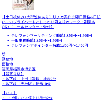
【土日祝休み+大型連休あり】駅チカ案件☆即日勤務&日払
いOK♪プライベートとしっかり両立◎Wワーク・副業も
OK♪【コールセンター・受付】
テレフォンマーケティング
時給
1,350
円〜
1,400
円
一般事務
時給
1,350
円〜
1,400
円
テレフォンアポインター
時給
1,350
円〜
1,450
円
勤務地
面接地
福岡県福岡市博多区
【最寄り駅】
・地下鉄「中洲川端駅」徒歩2分
・地下鉄「天神駅」徒歩10分
【バス】
・「中洲」バス停より徒歩2分