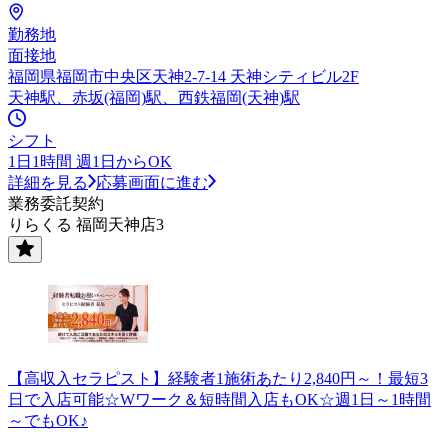
勤務地
面接地
福岡県福岡市中央区天神2-7-14 天神シティビル2F
天神駅、赤坂(福岡)駅、西鉄福岡(天神)駅
シフト
1日1時間 週1日からOK
詳細を見る
応募画面に進む
業務委託契約
りらくる 福岡天神店3
【高収入セラピスト】経験者1施術あたり2,840円～！最短3
日で入店可能☆Wワーク＆短時間入店もOK☆週1日～1時間
～でもOK♪