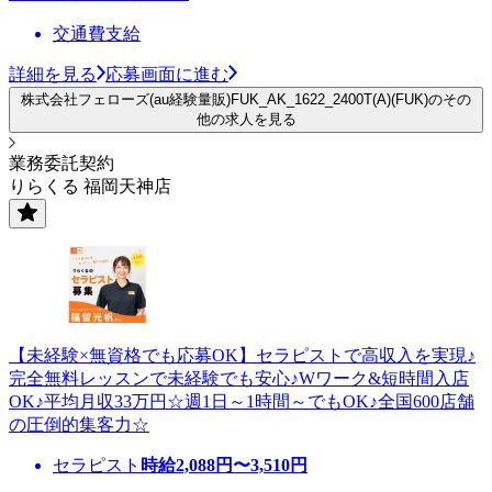
交通費支給
詳細を見る
応募画面に進む
株式会社フェローズ(au経験量販)FUK_AK_1622_2400T(A)(FUK)のその
他の求人を見る
業務委託契約
りらくる 福岡天神店
【未経験×無資格でも応募OK】セラピストで高収入を実現♪
完全無料レッスンで未経験でも安心♪Wワーク&短時間入店
OK♪平均月収33万円☆週1日～1時間～でもOK♪全国600店舗
の圧倒的集客力☆
セラピスト
時給
2,088
円〜
3,510
円