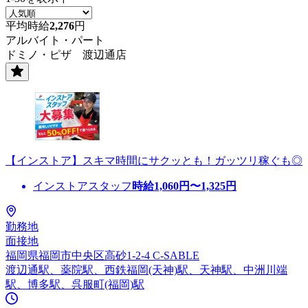
平均時給
2,276
円
アルバイト・パート
ドミノ・ピザ 渡辺通店
【インストア】スキマ時間にサクッとも！ガッツリ稼ぐも◎
インストアスタッフ
時給
1,060
円〜
1,325
円
勤務地
面接地
福岡県福岡市中央区高砂1-2-4 C-SABLE
渡辺通駅、薬院駅、西鉄福岡(天神)駅、天神駅、中洲川端
駅、博多駅、呉服町(福岡)駅