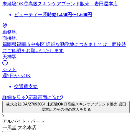
未経験OK◎高級スキンケアブランド販売 岩田屋本店
ビューティー系
時給
1,450
円〜
1,600
円
勤務地
面接地
福岡県福岡市中央区 詳細な勤務地につきましては、面接時
にご確認をお願いいたします
天神駅
シフト
週5日からOK
交通費支給
詳細を見る
応募画面に進む
株式会社iDA/27093664 未経験OK◎高級スキンケアブランド販売 岩田
屋本店のその他の求人を見る
アルバイト・パート
一風堂 大名本店