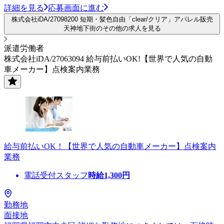
詳細を見る
応募画面に進む
株式会社iDA/27098200 短期・髪色自由「clear/クリア」アパレル販売
天神地下街のその他の求人を見る
派遣労働者
株式会社iDA/27063094 給与前払いOK!【世界で人気の自動
車メーカー】点検案内業務
給与前払いOK！【世界で人気の自動車メーカー】点検案内
業務
電話受付スタッフ
時給
1,300
円
勤務地
面接地