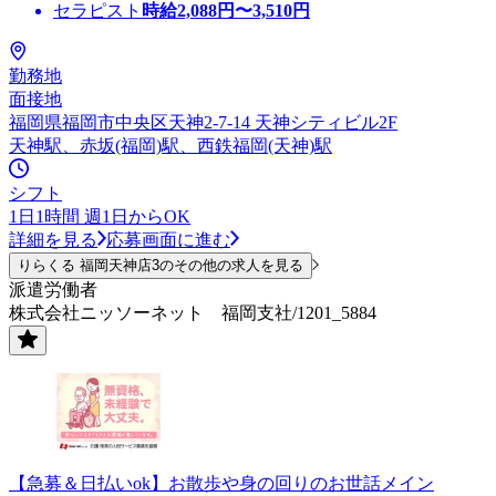
セラピスト
時給
2,088
円〜
3,510
円
勤務地
面接地
福岡県福岡市中央区天神2-7-14 天神シティビル2F
天神駅、赤坂(福岡)駅、西鉄福岡(天神)駅
シフト
1日1時間 週1日からOK
詳細を見る
応募画面に進む
りらくる 福岡天神店3のその他の求人を見る
派遣労働者
株式会社ニッソーネット 福岡支社/1201_5884
【急募＆日払いok】お散歩や身の回りのお世話メイン