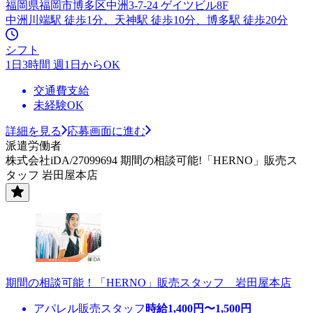
福岡県福岡市博多区中洲3-7-24 ゲイツビル8F
中洲川端駅 徒歩1分、天神駅 徒歩10分、博多駅 徒歩20分
シフト
1日3時間 週1日からOK
交通費支給
未経験OK
詳細を見る
応募画面に進む
派遣労働者
株式会社iDA/27099694 期間の相談可能!「HERNO」販売ス
タッフ 岩田屋本店
期間の相談可能！「HERNO」販売スタッフ 岩田屋本店
アパレル販売スタッフ
時給
1,400
円〜
1,500
円