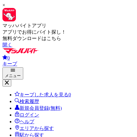
×
マッハバイトアプリ
アプリでお得にバイト探し！
無料ダウンロードはこちら
開く
0
キープ
メニュー
キープした求人を見る
0
検索履歴
新規会員登録(無料)
ログイン
ヘルプ
エリアから探す
駅から探す