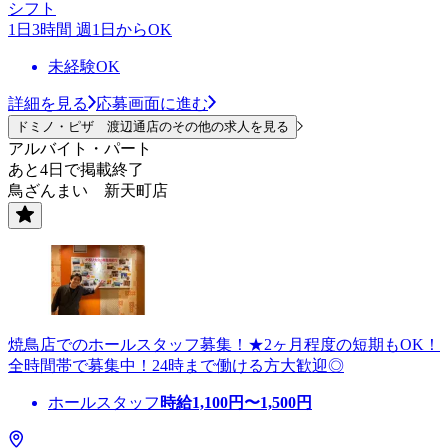
シフト
1日3時間 週1日からOK
未経験OK
詳細を見る
応募画面に進む
ドミノ・ピザ 渡辺通店のその他の求人を見る
アルバイト・パート
あと4日で掲載終了
鳥ざんまい 新天町店
焼鳥店でのホールスタッフ募集！★2ヶ月程度の短期もOK！
全時間帯で募集中！24時まで働ける方大歓迎◎
ホールスタッフ
時給
1,100
円〜
1,500
円