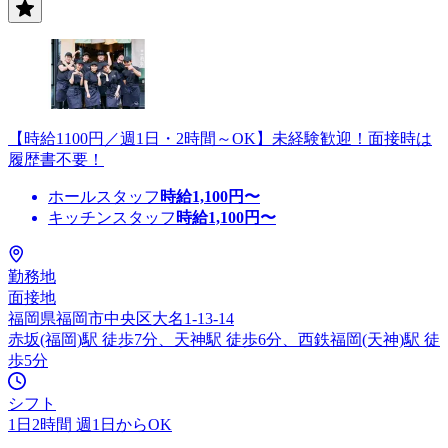
【時給1100円／週1日・2時間～OK】未経験歓迎！面接時は
履歴書不要！
ホールスタッフ
時給
1,100
円〜
キッチンスタッフ
時給
1,100
円〜
勤務地
面接地
福岡県福岡市中央区大名1-13-14
赤坂(福岡)駅 徒歩7分、天神駅 徒歩6分、西鉄福岡(天神)駅 徒
歩5分
シフト
1日2時間 週1日からOK