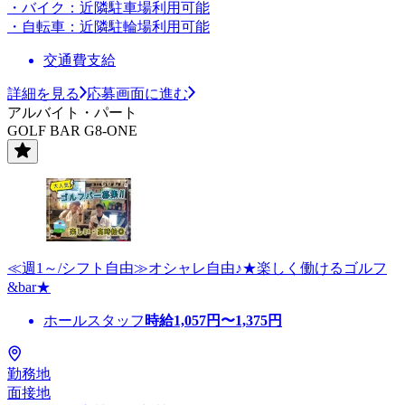
・バイク：近隣駐車場利用可能
・自転車：近隣駐輪場利用可能
交通費支給
詳細を見る
応募画面に進む
アルバイト・パート
GOLF BAR G8-ONE
≪週1～/シフト自由≫オシャレ自由♪★楽しく働けるゴルフ
&bar★
ホールスタッフ
時給
1,057
円〜
1,375
円
勤務地
面接地