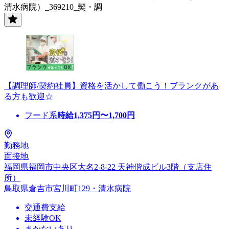
清水病院）_369210_契・調
【調理師/契約社員】資格を活かして働こう！ブランクがあ
る方も歓迎☆
フード系
時給
1,375
円〜
1,700
円
勤務地
面接地
福岡県福岡市中央区大名2-8-22 天神偕成ビル3階（支店住
所）
鳥取県倉吉市宮川町129・清水病院
交通費支給
未経験OK
まかないあり