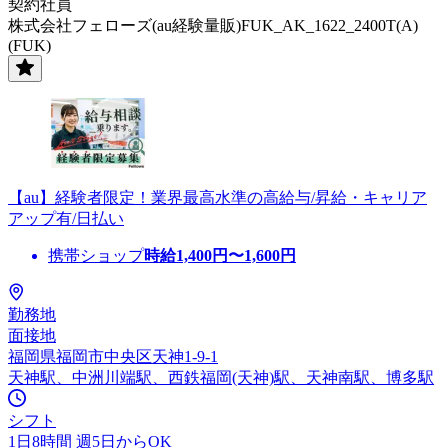
契約社員
株式会社フェローズ(au経験量販)FUK_AK_1622_2400T(A)
(FUK)
【au】経験者限定！業界最高水準の高給与/昇給・キャリア
アップ有/日払い
携帯ショップ
時給
1,400
円〜
1,600
円
勤務地
面接地
福岡県福岡市中央区天神1-9-1
天神駅、中洲川端駅、西鉄福岡(天神)駅、天神南駅、博多駅
シフト
1日8時間 週5日からOK