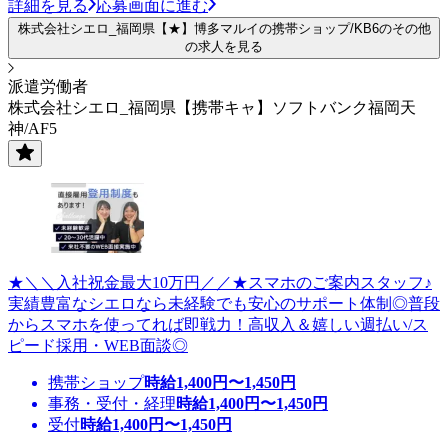
詳細を見る
応募画面に進む
株式会社シエロ_福岡県【★】博多マルイの携帯ショップ/KB6のその他
の求人を見る
派遣労働者
株式会社シエロ_福岡県【携帯キャ】ソフトバンク福岡天
神/AF5
★＼＼入社祝金最大10万円／／★スマホのご案内スタッフ♪
実績豊富なシエロなら未経験でも安心のサポート体制◎普段
からスマホを使ってれば即戦力！高収入＆嬉しい週払い/ス
ピード採用・WEB面談◎
携帯ショップ
時給
1,400
円〜
1,450
円
事務・受付・経理
時給
1,400
円〜
1,450
円
受付
時給
1,400
円〜
1,450
円