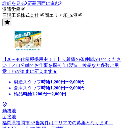
詳細を見る
応募画面に進む
派遣労働者
三陽工業株式会社 福岡エリア④_S/派福
【20～40代積極採用中！！】＼希望の条件聞かせてくださ
い！／自分軸でお仕事を探そう♪製造・検品など多数ご用
意！わがままに応えます★
製造スタッフ
時給
1,200
円〜
2,000
円
倉庫スタッフ
時給
1,200
円〜
2,000
円
検品
時給
1,200
円〜
2,000
円
勤務地
面接地
福岡県福岡市 ※当案件はエリアでの募集となります。