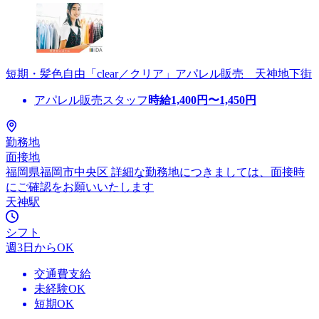
短期・髪色自由「clear／クリア」アパレル販売 天神地下街
アパレル販売スタッフ
時給
1,400
円〜
1,450
円
勤務地
面接地
福岡県福岡市中央区 詳細な勤務地につきましては、面接時
にご確認をお願いいたします
天神駅
シフト
週3日からOK
交通費支給
未経験OK
短期OK