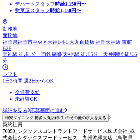
デパートスタッフ
時給
1,150
円〜
惣菜屋スタッフ
時給
1,150
円〜
勤務地
面接地
福岡県福岡市中央区天神1-4-1 大丸百貨店 福岡天神店 東館
B2F
天神駅 徒歩1分、西鉄福岡(天神)駅 徒歩5分、天神南駅 徒歩6
分
シフト
1日3時間 週2日からOK
交通費支給
未経験OK
詳細を見る
応募画面に進む
柿安ダイニング 博多大丸店(学生)のその他の求人を見る
契約社員
70850_シダックスコントラクトフードサービス株式会社_株
式会社シダックスフードサービス 九州沖縄支店（鳥取県