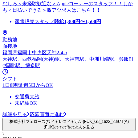
むしろ＜未経験歓迎な＞Appleコーナーのスタッフ！！しか
も＜日払いできる＞激アツ求人はこちら！！
家電販売スタッフ
時給
1,300
円〜
1,500
円
勤務地
面接地
福岡県福岡市中央区天神2-4-5
天神駅、西鉄福岡(天神)駅、天神南駅、中洲川端駅、呉服町
(福岡)駅、博多駅
シフト
1日8時間 週5日からOK
交通費支給
未経験OK
詳細を見る
応募画面に進む
株式会社フェローズ(ワイヤレスイヤホン)FUK_G3_1622_2397T(A)
(FUK)のその他の求人を見る