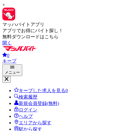
×
マッハバイトアプリ
アプリでお得にバイト探し！
無料ダウンロードはこちら
開く
0
キープ
メニュー
キープした求人を見る
0
検索履歴
新規会員登録(無料)
ログイン
ヘルプ
エリアから探す
駅から探す