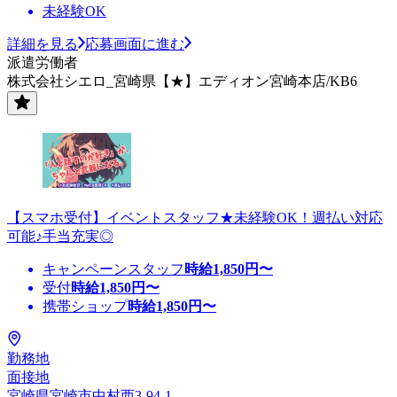
未経験OK
詳細を見る
応募画面に進む
派遣労働者
株式会社シエロ_宮崎県【★】エディオン宮崎本店/KB6
【スマホ受付】イベントスタッフ★未経験OK！週払い対応
可能♪手当充実◎
キャンペーンスタッフ
時給
1,850
円〜
受付
時給
1,850
円〜
携帯ショップ
時給
1,850
円〜
勤務地
面接地
宮崎県宮崎市中村西3-94-1