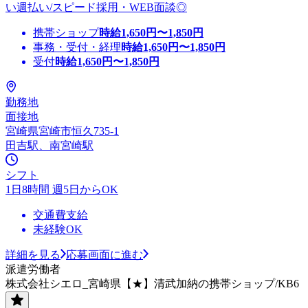
い週払い/スピード採用・WEB面談◎
携帯ショップ
時給
1,650
円〜
1,850
円
事務・受付・経理
時給
1,650
円〜
1,850
円
受付
時給
1,650
円〜
1,850
円
勤務地
面接地
宮崎県宮崎市恒久735-1
田吉駅、南宮崎駅
シフト
1日8時間 週5日からOK
交通費支給
未経験OK
詳細を見る
応募画面に進む
派遣労働者
株式会社シエロ_宮崎県【★】清武加納の携帯ショップ/KB6