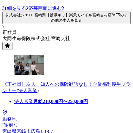
詳細を見る
応募画面に進む
株式会社シエロ_宮崎県【携帯キャ】楽天モバイル宮崎吉村店/AF5のそ
の他の求人を見る
正社員
大同生命保険株式会社 宮崎支社
《正社員》友人・知人への保険勧誘なし！企業福利厚生プラ
ンナー(法人営業)
法人営業
月給
210,000
円〜
250,000
円
勤務地
面接地
宮崎県宮崎市広島1-18-7