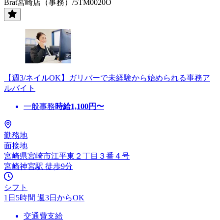
Brat宮崎店（事務）/5TM0020O
【週3/ネイルOK】ガリバーで未経験から始められる事務ア
ルバイト
一般事務
時給
1,100
円〜
勤務地
面接地
宮崎県宮崎市江平東２丁目３番４号
宮崎神宮駅 徒歩9分
シフト
1日5時間 週3日からOK
交通費支給