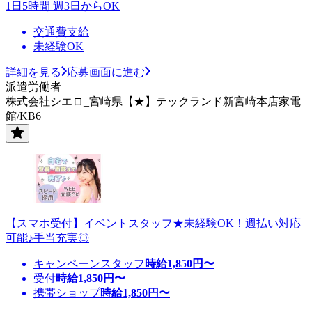
1日5時間 週3日からOK
交通費支給
未経験OK
詳細を見る
応募画面に進む
派遣労働者
株式会社シエロ_宮崎県【★】テックランド新宮崎本店家電
館/KB6
【スマホ受付】イベントスタッフ★未経験OK！週払い対応
可能♪手当充実◎
キャンペーンスタッフ
時給
1,850
円〜
受付
時給
1,850
円〜
携帯ショップ
時給
1,850
円〜