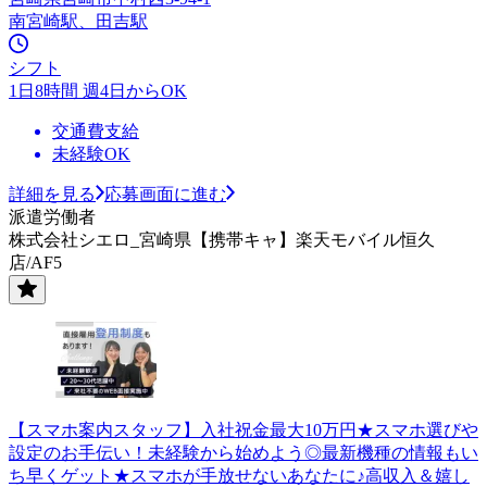
南宮崎駅、田吉駅
シフト
1日8時間 週4日からOK
交通費支給
未経験OK
詳細を見る
応募画面に進む
派遣労働者
株式会社シエロ_宮崎県【携帯キャ】楽天モバイル恒久
店/AF5
【スマホ案内スタッフ】入社祝金最大10万円★スマホ選びや
設定のお手伝い！未経験から始めよう◎最新機種の情報もい
ち早くゲット★スマホが手放せないあなたに♪高収入＆嬉し