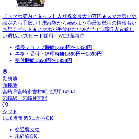
【スマホ案内スタッフ】入社祝金最大10万円★スマホ選びや
設定のお手伝い！未経験から始めよう◎最新機種の情報もい
ち早くゲット★スマホが手放せないあなたに♪高収入＆嬉し
い週払い/スピード採用・WEB面談◎
携帯ショップ
時給
1,650
円〜
1,850
円
事務・受付・経理
時給
1,650
円〜
1,850
円
受付
時給
1,650
円〜
1,850
円
勤務地
面接地
宮崎県宮崎市吉村町北原甲1430-1
宮崎駅、宮崎神宮駅
シフト
1日8時間 週5日からOK
交通費支給
未経験OK