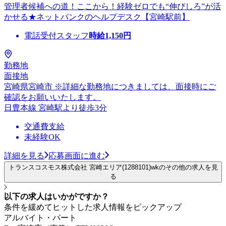
管理者候補への道！ここから！経験ゼロでも“伸びしろ”が活
かせる★ネットバンクのヘルプデスク【宮崎駅前】
電話受付スタッフ
時給
1,150
円
勤務地
面接地
宮崎県宮崎市 ※詳細な勤務地につきましては、面接時にご
確認をお願いいたします。
日豊本線 宮崎駅より徒歩3分
交通費支給
未経験OK
詳細を見る
応募画面に進む
トランスコスモス株式会社 宮崎エリア(1288101)wkのその他の求人を見
る
以下の求人はいかがですか？
条件を緩めてヒットした求人情報をピックアップ
アルバイト・パート