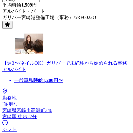
平均時給
1,509
円
アルバイト・パート
ガリバー宮崎港整備工場（事務）/5RF0022O
【週3〜/ネイルOK】ガリバーで未経験から始められる事務
アルバイト
一般事務
時給
1,200
円〜
勤務地
面接地
宮崎県宮崎市高洲町346
宮崎駅 徒歩27分
シフト