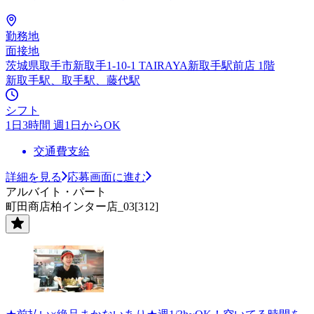
勤務地
面接地
茨城県取手市新取手1-10-1 TAIRAYA新取手駅前店 1階
新取手駅、取手駅、藤代駅
シフト
1日3時間 週1日からOK
交通費支給
詳細を見る
応募画面に進む
アルバイト・パート
町田商店柏インター店_03[312]