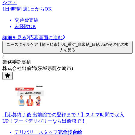
シフト
1日4時間 週1日からOK
交通費支給
未経験OK
詳細を見る
応募画面に進む
ユースタイルケア【龍ヶ崎市】01_重訪_非常勤_日勤/Jaのその他の求
人を見る
業務委託契約
株式会社出前館(茨城県龍ケ崎市)
【応募終了後 出前館での登録まで！】スキマ時間で収入
UP！フードデリバリーなら出前館で！
デリバリースタッフ
完全歩合給