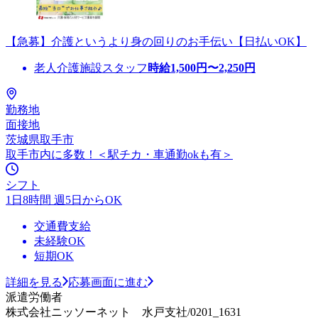
【急募】介護というより身の回りのお手伝い【日払いOK】
老人介護施設スタッフ
時給
1,500
円〜
2,250
円
勤務地
面接地
茨城県取手市
取手市内に多数！＜駅チカ・車通勤okも有＞
シフト
1日8時間 週5日からOK
交通費支給
未経験OK
短期OK
詳細を見る
応募画面に進む
派遣労働者
株式会社ニッソーネット 水戸支社/0201_1631