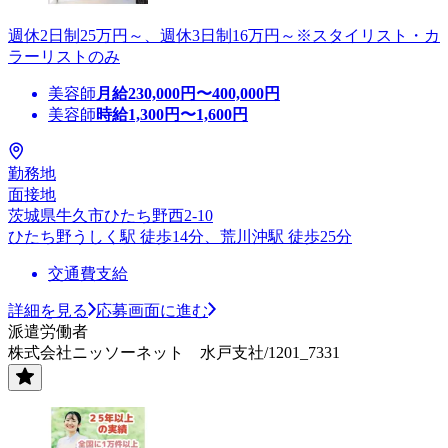
週休2日制25万円～、週休3日制16万円～※スタイリスト・カ
ラーリストのみ
美容師
月給
230,000
円〜
400,000
円
美容師
時給
1,300
円〜
1,600
円
勤務地
面接地
茨城県牛久市ひたち野西2-10
ひたち野うしく駅 徒歩14分、荒川沖駅 徒歩25分
交通費支給
詳細を見る
応募画面に進む
派遣労働者
株式会社ニッソーネット 水戸支社/1201_7331