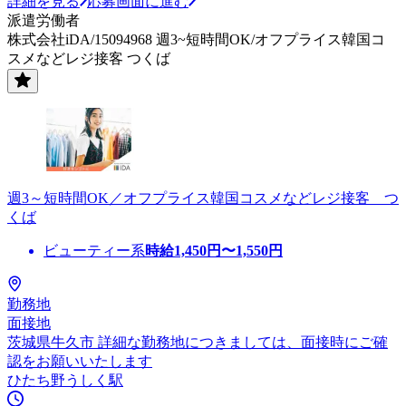
詳細を見る
応募画面に進む
派遣労働者
株式会社iDA/15094968 週3~短時間OK/オフプライス韓国コ
スメなどレジ接客 つくば
週3～短時間OK／オフプライス韓国コスメなどレジ接客 つ
くば
ビューティー系
時給
1,450
円〜
1,550
円
勤務地
面接地
茨城県牛久市 詳細な勤務地につきましては、面接時にご確
認をお願いいたします
ひたち野うしく駅