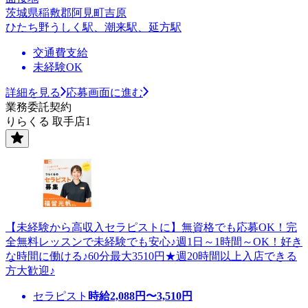
茨城県稲敷郡阿見町吉原
ひたち野うしく駅、潮来駅、延方駅
交通費支給
未経験OK
詳細を見る
応募画面に進む
業務委託契約
りらくる 取手店1
【未経験から高収入セラピストに】無資格でも応募OK！完
全無料レッスンで未経験でも安心♪週1日～1時間～OK！好き
な時間に働ける♪60分最大3510円★週20時間以上入店できる
方大歓迎♪
セラピスト
時給
2,088
円〜
3,510
円