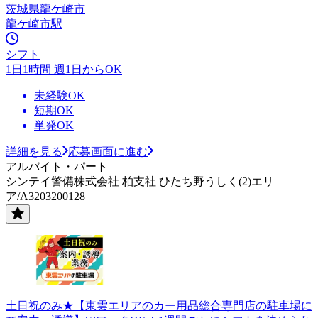
茨城県龍ケ崎市
龍ケ崎市駅
シフト
1日1時間 週1日からOK
未経験OK
短期OK
単発OK
詳細を見る
応募画面に進む
アルバイト・パート
シンテイ警備株式会社 柏支社 ひたち野うしく(2)エリ
ア/A3203200128
土日祝のみ★【東雲エリアのカー用品総合専門店の駐車場に