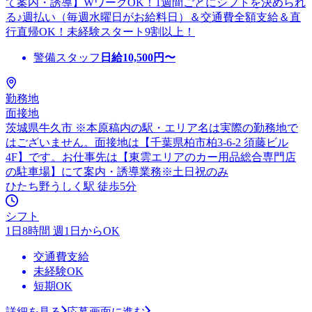
て案内・誘導】WワークOK！1週間ごとにシフトを決められ
る♪週払い（毎週水曜日がお給料日）＆交通費全額支給＆直
行直帰OK！未経験スタート9割以上！
警備スタッフ
日給
10,500
円〜
勤務地
面接地
茨城県牛久市 ※本原稿内の駅・エリア名は実際の勤務地で
はございません。面接地は【千葉県柏市柏3-6-2 須藤ビル
4F】です。お仕事先は【東雲エリアのカー用品総合専門店
の駐車場】にて案内・誘導業務※土日祝のみ
ひたち野うしく駅 徒歩5分
シフト
1日8時間 週1日からOK
交通費支給
未経験OK
短期OK
詳細を見る
応募画面に進む