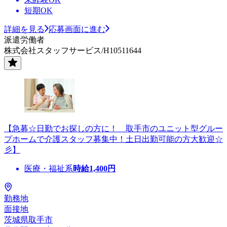
短期OK
詳細を見る
応募画面に進む
派遣労働者
株式会社スタッフサービス/H10511644
【急募☆日勤でお探しの方に！ 取手市のユニット型グルー
プホームで介護スタッフ募集中！土日出勤可能の方大歓迎☆
彡】
医療・福祉系
時給
1,400
円
勤務地
面接地
茨城県取手市