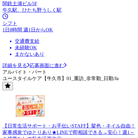
関鉄土浦ビル5F
牛久駅、ひたち野うしく駅
シフト
1日8時間 週1日からOK
交通費支給
未経験OK
まかないあり
詳細を見る
応募画面に進む
アルバイト・パート
ユースタイルケア【牛久市】01_重訪_非常勤_日勤/Ja
【日常生活サポート・お手伝いSTAFF】髪色・ネイル自由！
家事感覚でゆとりあり★LINEで即相談できる→安心！週1～