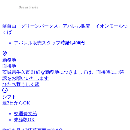
髪自由「グリーンパークス」アパレル販売 イオンモールつ
くば
アパレル販売スタッフ
時給
1,400
円
勤務地
面接地
茨城県牛久市 詳細な勤務地につきましては、面接時にご確
認をお願いいたします
ひたち野うしく駅
シフト
週3日からOK
交通費支給
未経験OK