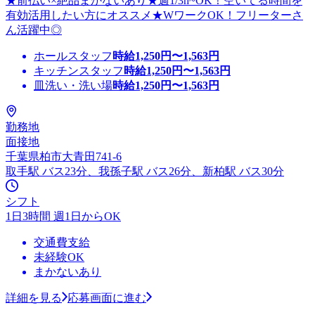
★前払い×絶品まかないあり★週1/3h~OK！空いてる時間を
有効活用したい方にオススメ★WワークOK！フリーターさ
ん活躍中◎
ホールスタッフ
時給
1,250
円〜
1,563
円
キッチンスタッフ
時給
1,250
円〜
1,563
円
皿洗い・洗い場
時給
1,250
円〜
1,563
円
勤務地
面接地
千葉県柏市大青田741-6
取手駅 バス23分、我孫子駅 バス26分、新柏駅 バス30分
シフト
1日3時間 週1日からOK
交通費支給
未経験OK
まかないあり
詳細を見る
応募画面に進む