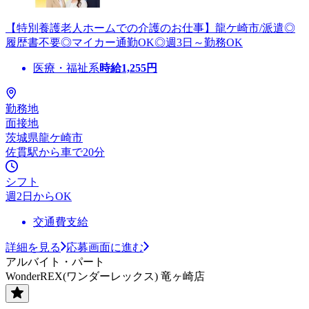
【特別養護老人ホームでの介護のお仕事】龍ケ崎市/派遣◎
履歴書不要◎マイカー通勤OK◎週3日～勤務OK
医療・福祉系
時給
1,255
円
勤務地
面接地
茨城県龍ケ崎市
佐貫駅から車で20分
シフト
週2日からOK
交通費支給
詳細を見る
応募画面に進む
アルバイト・パート
WonderREX(ワンダーレックス) 竜ヶ崎店