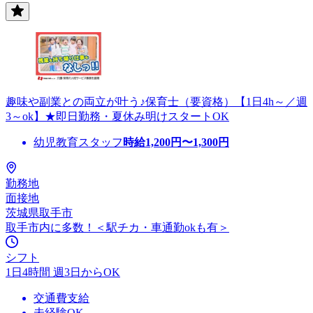
趣味や副業との両立が叶う♪保育士（要資格）【1日4h～／週
3～ok】★即日勤務・夏休み明けスタートOK
幼児教育スタッフ
時給
1,200
円〜
1,300
円
勤務地
面接地
茨城県取手市
取手市内に多数！＜駅チカ・車通勤okも有＞
シフト
1日4時間 週3日からOK
交通費支給
未経験OK