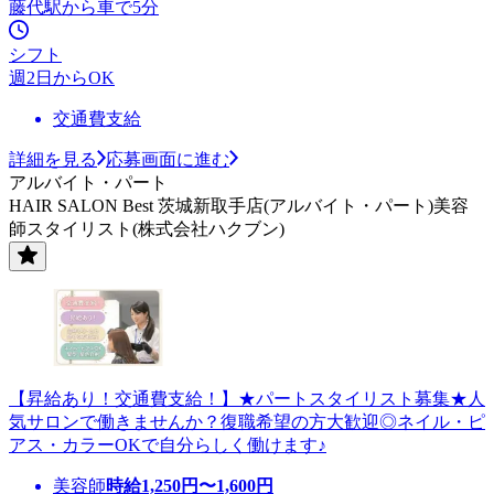
藤代駅から車で5分
シフト
週2日からOK
交通費支給
詳細を見る
応募画面に進む
アルバイト・パート
HAIR SALON Best 茨城新取手店(アルバイト・パート)美容
師スタイリスト(株式会社ハクブン)
【昇給あり！交通費支給！】★パートスタイリスト募集★人
気サロンで働きませんか？復職希望の方大歓迎◎ネイル・ピ
アス・カラーOKで自分らしく働けます♪
美容師
時給
1,250
円〜
1,600
円