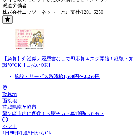
派遣労働者
株式会社ニッソーネット 水戸支社/1201_6250
【急募】介護職／履歴書なしで即応募＆スグ開始！経験・知
識"0"OK【日払いOK】
施設・サービス系
時給
1,500
円〜
2,250
円
勤務地
面接地
茨城県龍ケ崎市
龍ケ崎市内に多数！＜駅チカ・車通勤okも有＞
シフト
1日8時間 週5日からOK