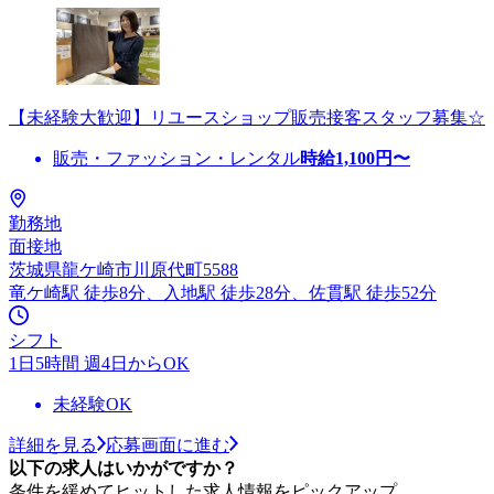
【未経験大歓迎】リユースショップ販売接客スタッフ募集☆
販売・ファッション・レンタル
時給
1,100
円〜
勤務地
面接地
茨城県龍ケ崎市川原代町5588
竜ケ崎駅 徒歩8分、入地駅 徒歩28分、佐貫駅 徒歩52分
シフト
1日5時間 週4日からOK
未経験OK
詳細を見る
応募画面に進む
以下の求人はいかがですか？
条件を緩めてヒットした求人情報をピックアップ