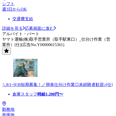
シフト
週3日からOK
交通費支給
詳細を見る
応募画面に進む
アルバイト・パート
ヤマト運輸(株)取手営業所（取手駅東口）_仕分け作業（営
業所）[仕](広告No.Y00000615361)
＼8/1~9/30短期募集！／簡単仕分け作業◎未経験者歓迎♪[仕]
倉庫スタッフ
時給
1,200
円〜
勤務地
面接地