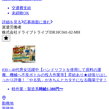
交通費支給
未経験OK
詳細を見る
応募画面に進む
派遣労働者
株式会社ドライブトライブ/DR:HC041-02-MH
#30～40代男女活躍中【ハンドリフトを使用して原料の運
搬。機械へ不良ボトルの投入作業等】昇給あり★頑張りはし
っかり評価！「やる気」がきちんとカタチになる職場です！
軽作業・製造系
時給
1,380
円〜
勤務地
面接地