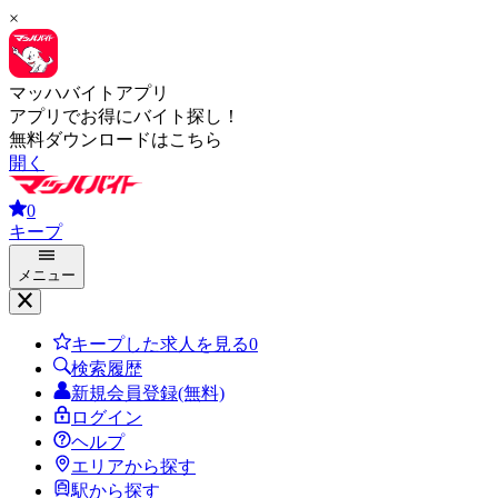
×
マッハバイトアプリ
アプリでお得にバイト探し！
無料ダウンロードはこちら
開く
0
キープ
メニュー
キープした求人を見る
0
検索履歴
新規会員登録(無料)
ログイン
ヘルプ
エリアから探す
駅から探す