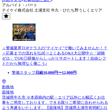
アルバイト・パート
テイケイ株式会社 土浦支社 牛久・ひたち野うしくエリア
＜警備業界TOPクラスの”テイケイ”で働いてみませんか！？
＞応募までの流れを払拭⇒よくあるQ&A大公開中☆「経験
ゼロ」でOK◎研修からしっかりサポートします！自由シフ
トだから無理なく働こう♪
警備スタッフ
日給
10,000
円〜
12,000
円
勤務地
面接地
茨城県牛久市 ※本原稿内の駅・エリア以外にも幅広くお仕
事をご用意しております。できる限りご希望に合わせられる
よう考慮をいたします。【面接地】茨城県土浦市有明町2-31