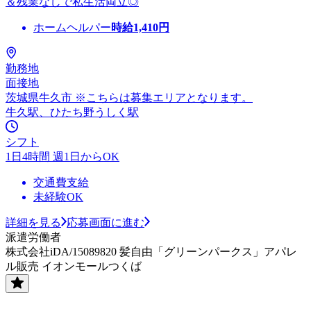
＆残業なしで私生活両立◎
ホームヘルパー
時給
1,410
円
勤務地
面接地
茨城県牛久市 ※こちらは募集エリアとなります。
牛久駅、ひたち野うしく駅
シフト
1日4時間 週1日からOK
交通費支給
未経験OK
詳細を見る
応募画面に進む
派遣労働者
株式会社iDA/15089820 髪自由「グリーンパークス」アパレ
ル販売 イオンモールつくば