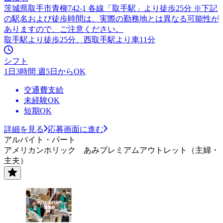
茨城県取手市青柳742-1 各線「取手駅」より徒歩25分 ※下記
の駅名および徒歩時間は、実際の勤務地とは異なる可能性が
ありますので、ご注意ください。
取手駅より徒歩25分、西取手駅より車11分
シフト
1日3時間 週5日からOK
交通費支給
未経験OK
短期OK
詳細を見る
応募画面に進む
アルバイト・パート
アメリカンホリック あみプレミアムアウトレット（主婦・
主夫）