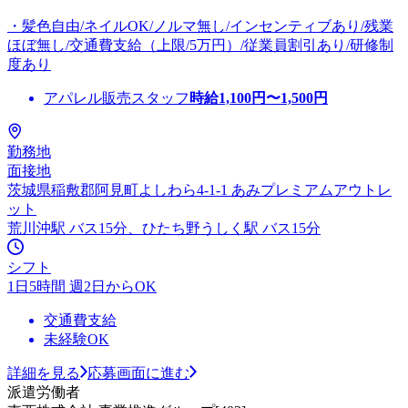
・髪色自由/ネイルOK/ノルマ無し/インセンティブあり/残業
ほぼ無し/交通費支給（上限/5万円）/従業員割引あり/研修制
度あり
アパレル販売スタッフ
時給
1,100
円〜
1,500
円
勤務地
面接地
茨城県稲敷郡阿見町よしわら4-1-1 あみプレミアムアウトレ
ット
荒川沖駅 バス15分、ひたち野うしく駅 バス15分
シフト
1日5時間 週2日からOK
交通費支給
未経験OK
詳細を見る
応募画面に進む
派遣労働者