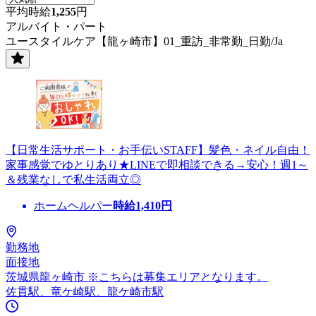
平均時給
1,255
円
アルバイト・パート
ユースタイルケア【龍ヶ崎市】01_重訪_非常勤_日勤/Ja
【日常生活サポート・お手伝いSTAFF】髪色・ネイル自由！
家事感覚でゆとりあり★LINEで即相談できる→安心！週1～
＆残業なしで私生活両立◎
ホームヘルパー
時給
1,410
円
勤務地
面接地
茨城県龍ヶ崎市 ※こちらは募集エリアとなります。
佐貫駅、竜ケ崎駅、龍ケ崎市駅