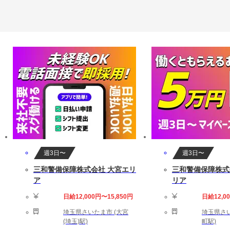
週3日〜
週3日〜
三和警備保障株式会社 大宮エリ
三和警備保障株式
ア
リア
日給12,000円〜15,850円
日給12,0
埼玉県さいたま市 (大宮
埼玉県さい
(埼玉)駅)
町駅)