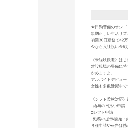
★日勤警備のオシゴ
規則正しい生活リズ
初回30日勤務で42万
今なら入社祝い金5
《未経験歓迎》はじ
建設現場の警備に特
かめますよ。
アルバイトデビュー
女性も多数活躍中で
《シフト柔軟対応》
□給与の日払い申請
□シフト申請
□勤務の提示/開始・
各種申請や報告は携