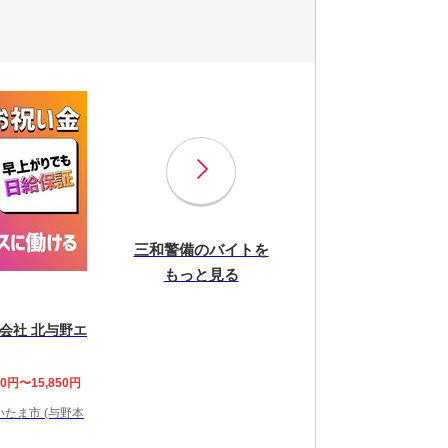
三和警備のバイトを
もっと見る
会社 北与野エ
00円〜15,850円
たま市 (与野本