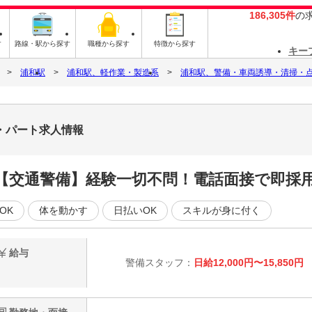
186,305件
の
す
路線・駅から探す
職種から探す
特徴から探す
キー
浦和駅
浦和駅、軽作業・製造系
浦和駅、警備・車両誘導・清掃・
・パート求人情報
【交通警備】経験一切不問！電話面接で即採
OK
体を動かす
日払いOK
スキルが身に付く
給与
警備スタッフ：
日給12,000円〜15,850円