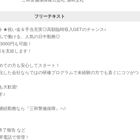
三和警備保障株式会社 浦和支社
フリーテキスト
ト★祝い金＆手当充実◎高額臨時収入GETのチャンス♪
ムで働ける、人気の日中勤務◎
3000円も可能！
万を支給します！
めての方も安心してスタート！
化した会社ならではの研修プログラムで未経験の方でも直ぐにコツがつ
も大歓迎!
す♪
継続勤務なら『三和警備保障』へ!
終了報告 など
帯電話で管理！