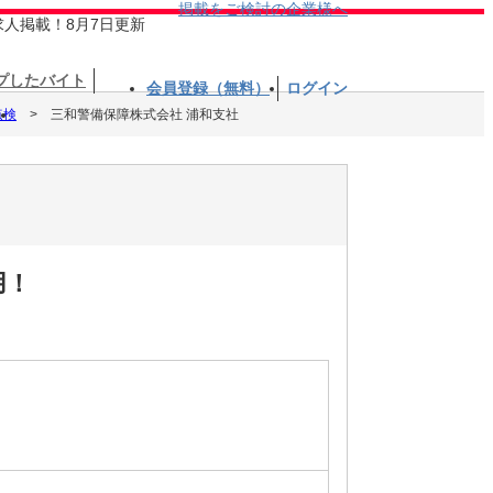
掲載をご検討の企業様へ
求人掲載！8月7日更新
プしたバイト
会員登録（無料）
ログイン
点検
三和警備保障株式会社 浦和支社
用！