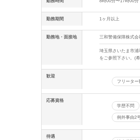
勤務時間
8時00分〜17時00分
勤務期間
1ヶ月以上
勤務地・面接地
三和警備保障株式会
埼玉県さいたま市浦和
をご参照下さい。(
歓迎
フリーター
応募資格
学歴不問
例外事由2
待遇