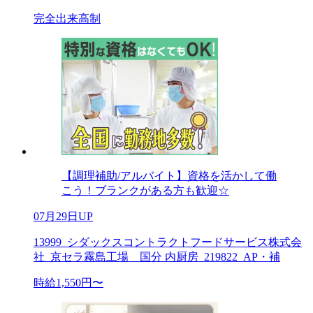
完全出来高制
【調理補助/アルバイト】資格を活かして働
こう！ブランクがある方も歓迎☆
07月29日UP
13999_シダックスコントラクトフードサービス株式会
社_京セラ霧島工場 国分 内厨房_219822_AP・補
時給1,550円〜