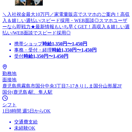
＼入社祝金最大10万円／家電量販店でスマホのご案内！高収
入＆嬉しい週払い/スピード採用・WEB面談◎スマホユーザ
ーなら即戦力★最新情報もいち早くGET！高収入＆嬉しい週
払い/WEB面談でスピード採用◎
携帯ショップ
時給
1,350
円〜
1,450
円
事務・受付・経理
時給
1,350
円〜
1,450
円
受付
時給
1,350
円〜
1,450
円
勤務地
面接地
鹿児島県霧島市国分中央3丁目7-17きりしま国分山形屋2F
国分(鹿児島)駅、隼人駅
シフト
1日8時間 週5日からOK
交通費支給
未経験OK