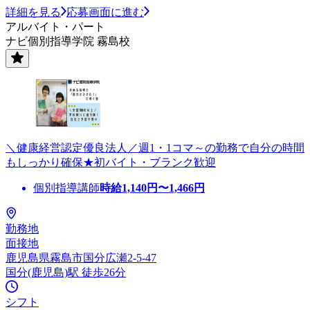
詳細を見る
応募画面に進む
アルバイト・パート
ナビ個別指導学院 霧島校
＼健康経営認定優良法人／週1・1コマ～の勤務で自分の時間
もしっかり確保★初バイト・ブランク歓迎
個別指導講師
時給
1,140
円〜
1,466
円
勤務地
面接地
鹿児島県霧島市国分広瀬2-5-47
国分(鹿児島)駅 徒歩26分
シフト