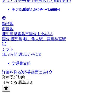
アス・カラーOKで自分らしく働けます♪
美容師
時給
1,030
円〜
1,600
円
勤務地
面接地
鹿児島県霧島市国分中央4-5-5
国分(鹿児島)駅、隼人駅、霧島神宮駅
シフト
1日3時間 週1日からOK
交通費支給
詳細を見る
応募画面に進む
業務委託契約
りらくる 霧島店3