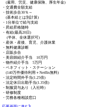
(雇用、労災、健康保険、厚生年金)
・交通費全額支給
・技術歩合30％～
(基本給とは別計算)
・1分単位で給与支給
・昇給昇格随時
・有給(最高20日)
(半休、全休選択可)
・産休・産後、育児、介護休業
・無料健康診断
・店販歩合
・美容師紹介手当 10万円
・物件紹介手当 5万円
・ベネフィット・ステーション
(140万件優待利用＋Netflix無料)
・法定時間外手当(1.25倍)
・法定休日出勤手当(1.35倍)
・制服貸与あり（入社時）
・研修制度
・労務各種相談窓口
応募画面に進む