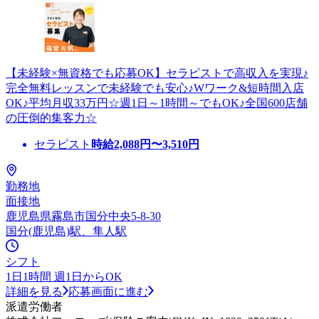
【未経験×無資格でも応募OK】セラピストで高収入を実現♪
完全無料レッスンで未経験でも安心♪Wワーク&短時間入店
OK♪平均月収33万円☆週1日～1時間～でもOK♪全国600店舗
の圧倒的集客力☆
セラピスト
時給
2,088
円〜
3,510
円
勤務地
面接地
鹿児島県霧島市国分中央5-8-30
国分(鹿児島)駅、隼人駅
シフト
1日1時間 週1日からOK
詳細を見る
応募画面に進む
派遣労働者