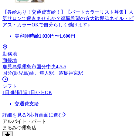
【昇給あり！交通費支給！】【パートカラーリスト募集】人
気サロンで働きませんか？復職希望の方大歓迎◎ネイル・ピ
アス・カラーOKで自分らしく働けます♪
美容師
時給
1,030
円〜
1,600
円
勤務地
面接地
鹿児島県霧島市国分中央4-5-5
国分(鹿児島)駅、隼人駅、霧島神宮駅
シフト
1日3時間 週1日からOK
交通費支給
詳細を見る
応募画面に進む
アルバイト・パート
まるみつ霧島店