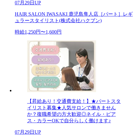
07月29日UP
HAIR SALON IWASAKI 鹿児島隼人店［パート］レギ
ュラースタイリスト(株式会社ハクブン)
時給1,250円〜1,600円
【昇給あり！交通費支給！】★パートスタ
イリスト募集★人気サロンで働きません
か？復職希望の方大歓迎◎ネイル・ピア
ス・カラーOKで自分らしく働けます♪
07月29日UP