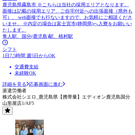
鹿児島県霧島市 ※こちらは当社の採用エリアとなります。
面接は記載の採用エリア、ご自宅付近への出張面接（県外も
可）、 web面接でも行ないますので、お気軽にご相談くださ
いませ。 ※内定の場合は富士宮市(静岡県)へ入寮をお願いい
たします。
隼人駅、国分(鹿児島)駅、植村駅
シフト
1日7.5時間 週5日からOK
交通費支給
未経験OK
詳細を見る
応募画面に進む
派遣労働者
株式会社シエロ_鹿児島県【携帯量】エディオン鹿児島国分
山形屋店1/AF5