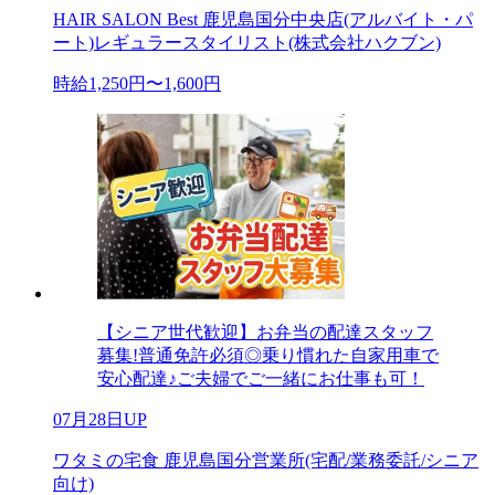
HAIR SALON Best 鹿児島国分中央店(アルバイト・パ
ート)レギュラースタイリスト(株式会社ハクブン)
時給1,250円〜1,600円
【シニア世代歓迎】お弁当の配達スタッフ
募集!普通免許必須◎乗り慣れた自家用車で
安心配達♪ご夫婦でご一緒にお仕事も可！
07月28日UP
ワタミの宅食 鹿児島国分営業所(宅配/業務委託/シニア
向け)