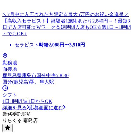
＼7月中に入店された方限定☆最大5万円のお祝い金進呈／
【高収入セラピスト】経験者1施術あたり2,840円～！最短3
日で入店可能☆Wワーク＆短時間入店もOK☆週1日～1時間
～でもOK♪
セラピスト
時給
2,088
円〜
3,510
円
勤務地
面接地
鹿児島県霧島市国分中央5-8-30
国分(鹿児島)駅、隼人駅
シフト
1日1時間 週1日からOK
詳細を見る
応募画面に進む
業務委託契約
りらくる 霧島店