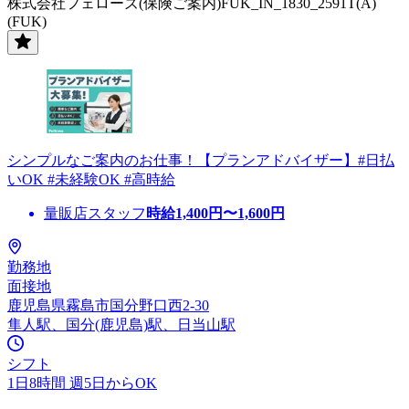
株式会社フェローズ(保険ご案内)FUK_IN_1830_2591T(A)
(FUK)
シンプルなご案内のお仕事！【プランアドバイザー】#日払
いOK #未経験OK #高時給
量販店スタッフ
時給
1,400
円〜
1,600
円
勤務地
面接地
鹿児島県霧島市国分野口西2-30
隼人駅、国分(鹿児島)駅、日当山駅
シフト
1日8時間 週5日からOK