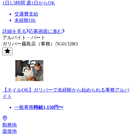
1日1.5時間 週1日からOK
交通費支給
未経験OK
詳細を見る
応募画面に進む
アルバイト・パート
ガリバー霧島店（事務）/5G01328O
【ネイルOK】ガリバーで未経験から始められる事務アルバ
イト
一般事務
時給
1,150
円〜
勤務地
面接地