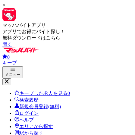
×
マッハバイトアプリ
アプリでお得にバイト探し！
無料ダウンロードはこちら
開く
0
キープ
メニュー
キープした求人を見る
0
検索履歴
新規会員登録(無料)
ログイン
ヘルプ
エリアから探す
駅から探す