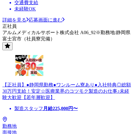
交通費支給
未経験OK
詳細を見る
応募画面に進む
正社員
アルムメディカルサポート株式会社 A06_92※勤務地:静岡県
富士宮市（社員寮完備）
【正社員】●静岡県勤務●ワンルーム寮あり●入社特典◎総額
30万円支給！安定☆医療業界のコツモク製造のお仕事♪未経
験大歓迎【若年層歓迎】
製造スタッフ
月給
225,000
円〜
勤務地
面接地