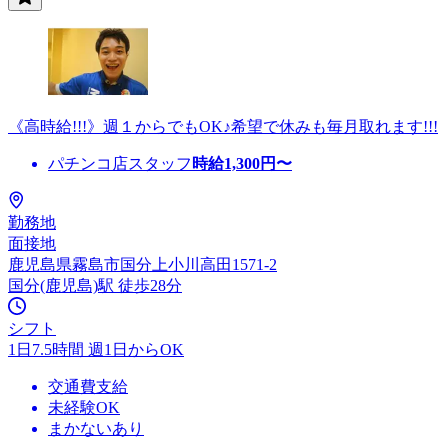
《高時給!!!》週１からでもOK♪希望で休みも毎月取れます!!!
パチンコ店スタッフ
時給
1,300
円〜
勤務地
面接地
鹿児島県霧島市国分上小川高田1571-2
国分(鹿児島)駅 徒歩28分
シフト
1日7.5時間 週1日からOK
交通費支給
未経験OK
まかないあり