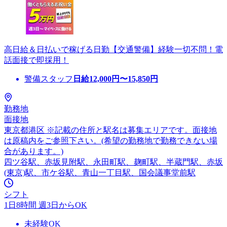
高日給＆日払いで稼げる日勤【交通警備】経験一切不問！電
話面接で即採用！
警備スタッフ
日給
12,000
円〜
15,850
円
勤務地
面接地
東京都港区 ※記載の住所と駅名は募集エリアです。面接地
は原稿内をご参照下さい。(希望の勤務地で勤務できない場
合があります。)
四ツ谷駅、赤坂見附駅、永田町駅、麹町駅、半蔵門駅、赤坂
(東京)駅、市ケ谷駅、青山一丁目駅、国会議事堂前駅
シフト
1日8時間 週3日からOK
未経験OK