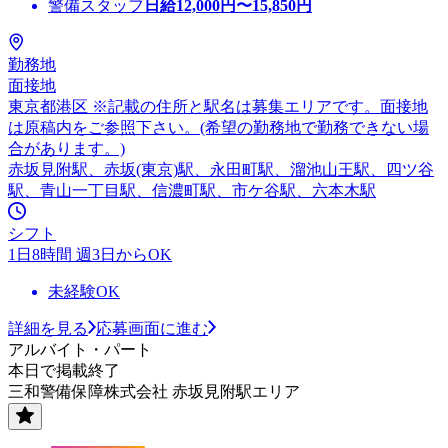
警備スタッフ
日給
12,000
円〜
15,850
円
勤務地
面接地
東京都港区 ※記載の住所と駅名は募集エリアです。面接地
は原稿内をご参照下さい。(希望の勤務地で勤務できない場
合があります。)
赤坂見附駅、赤坂(東京)駅、永田町駅、溜池山王駅、四ツ谷
駅、青山一丁目駅、信濃町駅、市ケ谷駅、六本木駅
シフト
1日8時間 週3日からOK
未経験OK
詳細を見る
応募画面に進む
アルバイト・パート
本日で掲載終了
三和警備保障株式会社 赤坂見附駅エリア