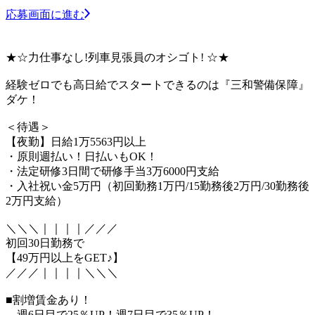
応募画面に進む
★☆力仕事なし!列車見張員のオシゴト! ☆★
経験ゼロでも高日給でスタートできるのは『三和警備保障』
ダケ！
＜待遇＞
【夜勤】日給1万5563円以上
・原則週払い！日払いもOK！
・法定研修3日間で研修手当3万6000円支給
・入社祝い金5万円（初回勤務1万円/15勤務後2万円/30勤務後
2万円支給）
＼＼＼｜｜｜｜／／／
初回30日勤務で
【49万円以上をGET♪】
／／／｜｜｜｜＼＼＼
■割増賃金あり！
…週6日目で25％UP！週7日目で35％UP！