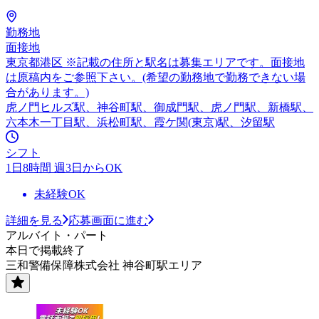
勤務地
面接地
東京都港区 ※記載の住所と駅名は募集エリアです。面接地
は原稿内をご参照下さい。(希望の勤務地で勤務できない場
合があります。)
虎ノ門ヒルズ駅、神谷町駅、御成門駅、虎ノ門駅、新橋駅、
六本木一丁目駅、浜松町駅、霞ケ関(東京)駅、汐留駅
シフト
1日8時間 週3日からOK
未経験OK
詳細を見る
応募画面に進む
アルバイト・パート
本日で掲載終了
三和警備保障株式会社 神谷町駅エリア