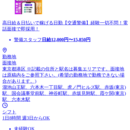
高日給＆日払いで稼げる日勤【交通警備】経験一切不問！電
話面接で即採用！
警備スタッフ
日給
12,000
円〜
15,850
円
勤務地
面接地
東京都港区 ※記載の住所と駅名は募集エリアです。面接地
は原稿内をご参照下さい。(希望の勤務地で勤務できない場
合があります。)
溜池山王駅、六本木一丁目駅、虎ノ門ヒルズ駅、赤坂(東京)
駅、国会議事堂前駅、神谷町駅、赤坂見附駅、霞ケ関(東京)
駅、六本木駅
シフト
1日8時間 週3日からOK
未経験OK