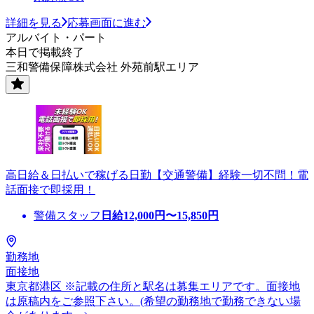
詳細を見る
応募画面に進む
アルバイト・パート
本日で掲載終了
三和警備保障株式会社 外苑前駅エリア
高日給＆日払いで稼げる日勤【交通警備】経験一切不問！電
話面接で即採用！
警備スタッフ
日給
12,000
円〜
15,850
円
勤務地
面接地
東京都港区 ※記載の住所と駅名は募集エリアです。面接地
は原稿内をご参照下さい。(希望の勤務地で勤務できない場