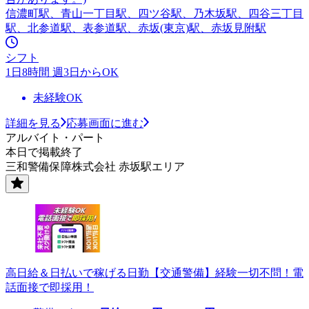
信濃町駅、青山一丁目駅、四ツ谷駅、乃木坂駅、四谷三丁目
駅、北参道駅、表参道駅、赤坂(東京)駅、赤坂見附駅
シフト
1日8時間 週3日からOK
未経験OK
詳細を見る
応募画面に進む
アルバイト・パート
本日で掲載終了
三和警備保障株式会社 赤坂駅エリア
高日給＆日払いで稼げる日勤【交通警備】経験一切不問！電
話面接で即採用！