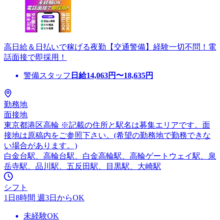
高日給＆日払いで稼げる夜勤【交通警備】経験一切不問！電
話面接で即採用！
警備スタッフ
日給
14,063
円〜
18,635
円
勤務地
面接地
東京都港区高輪 ※記載の住所と駅名は募集エリアです。面
接地は原稿内をご参照下さい。(希望の勤務地で勤務できな
い場合があります。)
白金台駅、高輪台駅、白金高輪駅、高輪ゲートウェイ駅、泉
岳寺駅、品川駅、五反田駅、目黒駅、大崎駅
シフト
1日8時間 週3日からOK
未経験OK