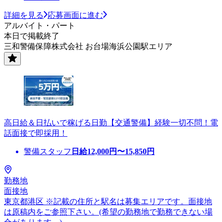
詳細を見る
応募画面に進む
アルバイト・パート
本日で掲載終了
三和警備保障株式会社 お台場海浜公園駅エリア
高日給＆日払いで稼げる日勤【交通警備】経験一切不問！電
話面接で即採用！
警備スタッフ
日給
12,000
円〜
15,850
円
勤務地
面接地
東京都港区 ※記載の住所と駅名は募集エリアです。面接地
は原稿内をご参照下さい。(希望の勤務地で勤務できない場