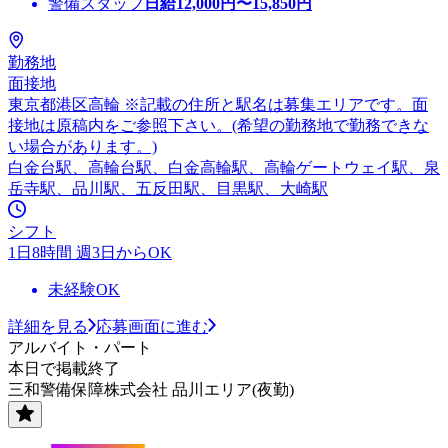
警備スタッフ
日給
12,000
円〜
15,850
円
勤務地
面接地
東京都港区高輪 ※記載の住所と駅名は募集エリアです。面
接地は原稿内をご参照下さい。(希望の勤務地で勤務できな
い場合があります。)
白金台駅、高輪台駅、白金高輪駅、高輪ゲートウェイ駅、泉
岳寺駅、品川駅、五反田駅、目黒駅、大崎駅
シフト
1日8時間 週3日からOK
未経験OK
詳細を見る
応募画面に進む
アルバイト・パート
本日で掲載終了
三和警備保障株式会社 品川エリア(夜勤)