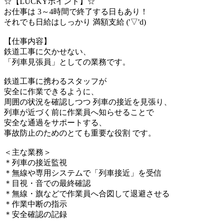
☆【LUCKYポイント】☆
お仕事は 3～4時間で終了する日もあり！
それでも日給はしっかり 満額支給 ('▽'d)
【仕事内容】
鉄道工事に欠かせない、
「列車見張員」としての業務です。
鉄道工事に携わるスタッフが
安全に作業できるように、
周囲の状況を確認しつつ 列車の接近を見張り、
列車が近づく前に作業員へ知らせることで
安全な通過をサポートする、
事故防止のためのとても重要な役割 です。
＜主な業務＞
＊列車の接近監視
＊無線や専用システムで「列車接近」を受信
＊目視・音での最終確認
＊無線・旗などで作業員へ合図して退避させる
＊作業中断の指示
＊安全確認の記録