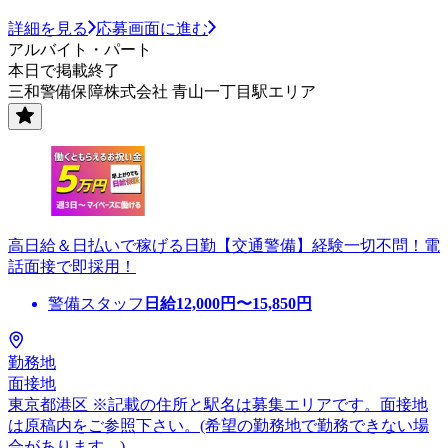
詳細を見る
応募画面に進む
アルバイト・パート
本日で掲載終了
三和警備保障株式会社 青山一丁目駅エリア
高日給＆日払いで稼げる日勤【交通警備】経験一切不問！電
話面接で即採用！
警備スタッフ
日給
12,000
円〜
15,850
円
勤務地
面接地
東京都港区 ※記載の住所と駅名は募集エリアです。面接地
は原稿内をご参照下さい。(希望の勤務地で勤務できない場
合があります。)