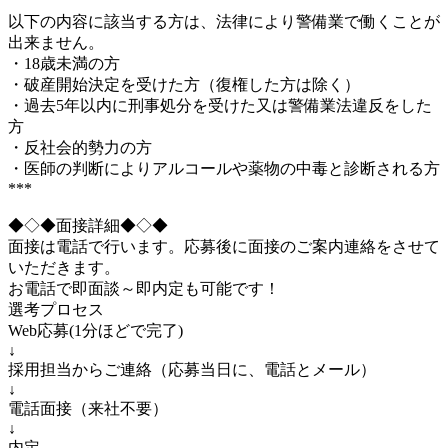
以下の内容に該当する方は、法律により警備業で働くことが
出来ません。
・18歳未満の方
・破産開始決定を受けた方（復権した方は除く）
・過去5年以内に刑事処分を受けた又は警備業法違反をした
方
・反社会的勢力の方
・医師の判断によりアルコールや薬物の中毒と診断される方
***
◆◇◆面接詳細◆◇◆
面接は電話で行います。応募後に面接のご案内連絡をさせて
いただきます。
お電話で即面談～即内定も可能です！
選考プロセス
Web応募(1分ほどで完了)
↓
採用担当からご連絡（応募当日に、電話とメール）
↓
電話面接（来社不要）
↓
内定