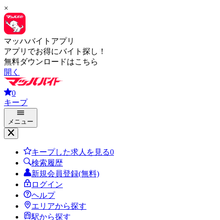
×
マッハバイトアプリ
アプリでお得にバイト探し！
無料ダウンロードはこちら
開く
0
キープ
メニュー
キープした求人を見る
0
検索履歴
新規会員登録(無料)
ログイン
ヘルプ
エリアから探す
駅から探す