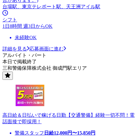
合があります。)
台場駅、東京テレポート駅、天王洲アイル駅
シフト
1日8時間 週3日からOK
未経験OK
詳細を見る
応募画面に進む
アルバイト・パート
本日で掲載終了
三和警備保障株式会社 御成門駅エリア
高日給＆日払いで稼げる日勤【交通警備】経験一切不問！電
話面接で即採用！
警備スタッフ
日給
12,000
円〜
15,850
円