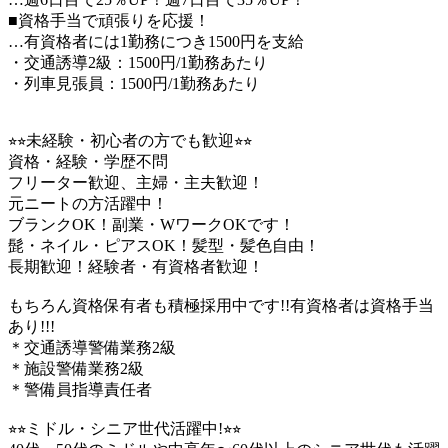
■資格手当で頑張りを応援！
…有資格者には1勤務につき1500円を支給
・交通誘導2級：1500円/1勤務あたり
・列車見張員：1500円/1勤務あたり
⭐︎⭐︎未経験・初心者の方でも歓迎⭐︎⭐︎
資格・経験・学歴不問
フリーター歓迎、主婦・主夫歓迎！
元ニートの方活躍中！
ブランクOK！副業・WワークOKです！
髭・ネイル・ピアスOK！髪型・髪色自由！
長期歓迎！経験者・有資格者歓迎！
もちろん資格保有者も積極採用中です!!有資格者は資格手当
あり!!!
＊交通誘導警備業務2級
＊施設警備業務2級
＊警備員指導責任者
⭐︎⭐︎ミドル・シニア世代活躍中!⭐︎⭐︎