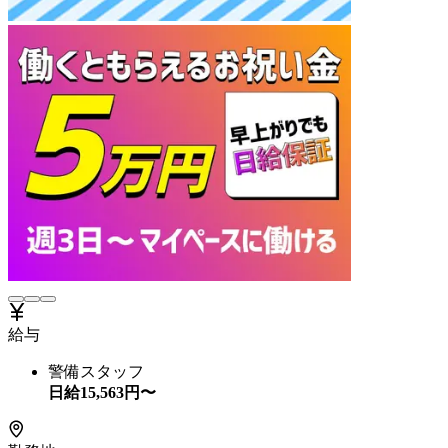
給与
警備スタッフ
日給
15,563
円〜