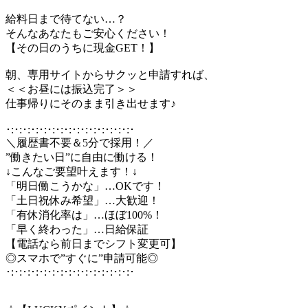
給料日まで待てない…？
そんなあなたもご安心ください！
【その日のうちに現金GET！】
朝、専用サイトからサクッと申請すれば、
＜＜お昼には振込完了＞＞
仕事帰りにそのまま引き出せます♪
･:･:･:･:･:･:･:･:･:･:･:･:･:･:･:･
＼履歴書不要＆5分で採用！／
”働きたい日”に自由に働ける！
↓こんなご要望叶えます！↓
「明日働こうかな」…OKです！
「土日祝休み希望」…大歓迎！
「有休消化率は」…ほぼ100%！
「早く終わった」…日給保証
【電話なら前日までシフト変更可】
◎スマホで”すぐに”申請可能◎
･:･:･:･:･:･:･:･:･:･:･:･:･:･:･:･