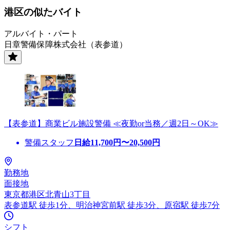
港区の似たバイト
アルバイト・パート
日章警備保障株式会社（表参道）
【表参道】商業ビル施設警備 ≪夜勤or当務／週2日～OK≫
警備スタッフ
日給
11,700
円〜
20,500
円
勤務地
面接地
東京都港区北青山3丁目
表参道駅 徒歩1分、明治神宮前駅 徒歩3分、原宿駅 徒歩7分
シフト