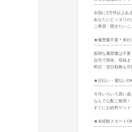
￣￣￣￣￣￣￣￣￣
全国に3万件以上あ
あなたにピッタリの
ご希望・聞きたいこ
★履歴書不要＊来社
￣￣￣￣￣￣￣￣￣
面倒な履歴書は不要
自宅で簡単、登録ま
即日・翌日勤務も可
★日払い・週払いO
￣￣￣￣￣￣￣￣￣
今月いろいろ買い過
なんて心配ご無用！
すぐにお給料ゲット
★未経験スタートO
￣￣￣￣￣￣￣￣￣