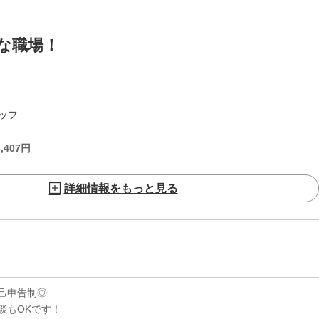
な職場！
ッフ
,407
円
詳細情報をもっと見る
己申告制◎
談もOKです！