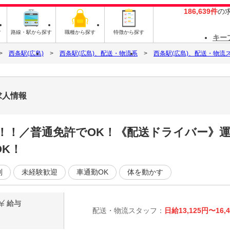
186,639件
の
す
路線・駅から探す
職種から探す
特徴から探す
キー
西条駅(広島)
西条駅(広島)、配送・物流系
西条駅(広島)、配送・物流
求人情報
！！／普通免許でOK！《配送ドライバー》
K！
制
未経験歓迎
車通勤OK
体を動かす
給与
配送・物流スタッフ：
日給13,125円〜16,