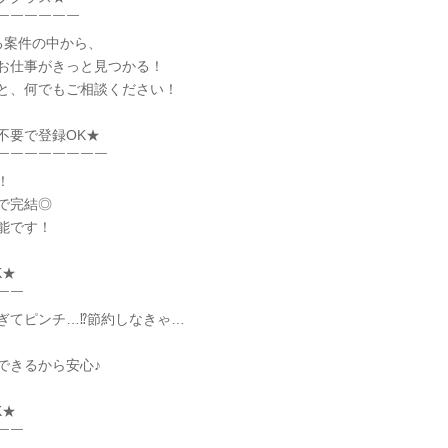
￣￣￣￣￣￣
る案件の中から、
お仕事がきっと見つかる！
と、何でもご相談ください！
不要で登録OK★
￣￣￣￣￣￣￣￣
！
で完結◎
能です！
K★
￣￣
ぎてピンチ…⁉節約しなきゃ…
できるから安心♪
K★
￣￣