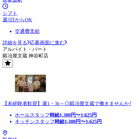
シフト
週3日からOK
交通費支給
詳細を見る
応募画面に進む
アルバイト・パート
鍛冶屋文蔵 神谷町店
【未経験者歓迎】週1・3h～◎鍛冶屋文蔵で働きませんか?
ホールスタッフ
時給
1,300
円〜
1,625
円
キッチンスタッフ
時給
1,300
円〜
1,625
円