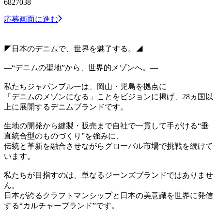
6827038
応募画面に進む
◤日本のデニムで、世界を魅了する。◢
―“デニムの聖地”から、世界的メゾンへ。―
私たちジャパンブルーは、岡山・児島を拠点に
「デニムのメゾンになる」ことをビジョンに掲げ、28ヵ国以
上に展開するデニムブランドです。
⽣地の開発から縫製・販売まで⾃社で⼀貫して手がける“垂
直統合型のものづくり”を強みに、
伝統と革新を融合させながらグローバル市場で挑戦を続けて
います。
私たちが目指すのは、単なるジーンズブランドではありませ
ん。
日本が誇るクラフトマンシップと日本の美意識を世界に発信
する“カルチャーブランド”です。