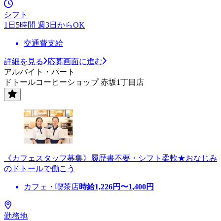
シフト
1日5時間 週3日からOK
交通費支給
詳細を見る
応募画面に進む
アルバイト・パート
ドトールコーヒーショップ 赤坂1丁目店
《カフェスタッフ募集》履歴書不要・シフト柔軟★おなじみ
のドトールで働こう
カフェ・喫茶店
時給
1,226
円〜
1,400
円
勤務地