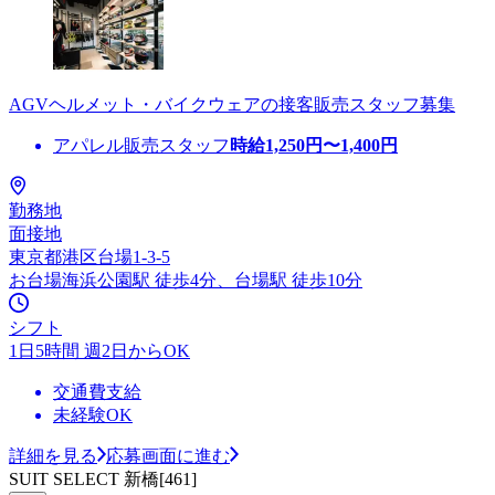
AGVヘルメット・バイクウェアの接客販売スタッフ募集
アパレル販売スタッフ
時給
1,250
円〜
1,400
円
勤務地
面接地
東京都港区台場1-3-5
お台場海浜公園駅 徒歩4分、台場駅 徒歩10分
シフト
1日5時間 週2日からOK
交通費支給
未経験OK
詳細を見る
応募画面に進む
SUIT SELECT 新橋[461]