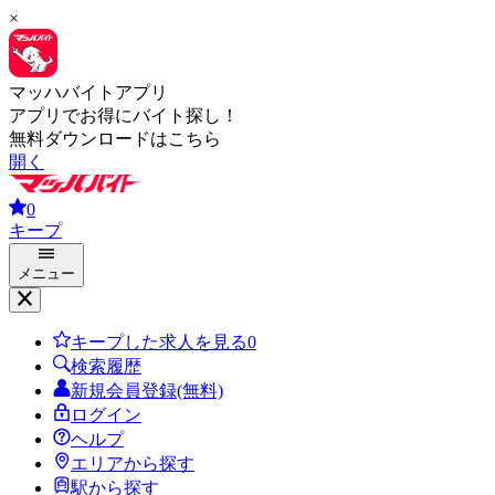
×
マッハバイトアプリ
アプリでお得にバイト探し！
無料ダウンロードはこちら
開く
0
キープ
メニュー
キープした求人を見る
0
検索履歴
新規会員登録(無料)
ログイン
ヘルプ
エリアから探す
駅から探す