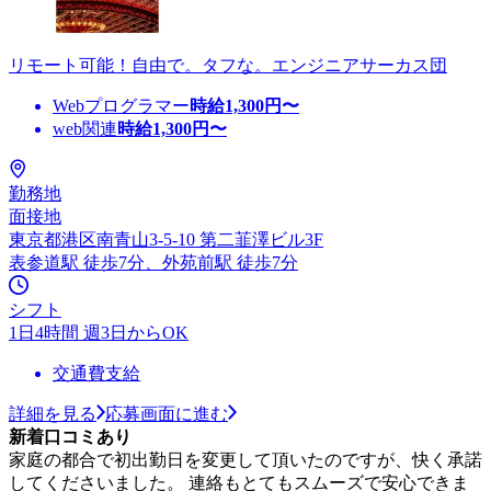
リモート可能！自由で。タフな。エンジニアサーカス団
Webプログラマー
時給
1,300
円〜
web関連
時給
1,300
円〜
勤務地
面接地
東京都港区南青山3-5-10 第二韮澤ビル3F
表参道駅 徒歩7分、外苑前駅 徒歩7分
シフト
1日4時間 週3日からOK
交通費支給
詳細を見る
応募画面に進む
新着口コミあり
家庭の都合で初出勤日を変更して頂いたのですが、快く承諾
してくださいました。 連絡もとてもスムーズで安心できま