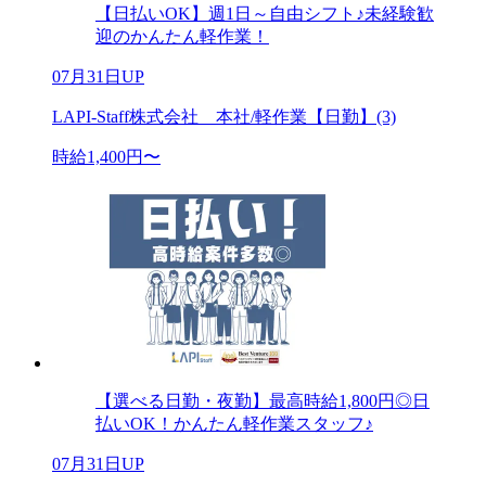
【日払いOK】週1日～自由シフト♪未経験歓
迎のかんたん軽作業！
07月31日UP
LAPI-Staff株式会社 本社/軽作業【日勤】(3)
時給1,400円〜
【選べる日勤・夜勤】最高時給1,800円◎日
払いOK！かんたん軽作業スタッフ♪
07月31日UP