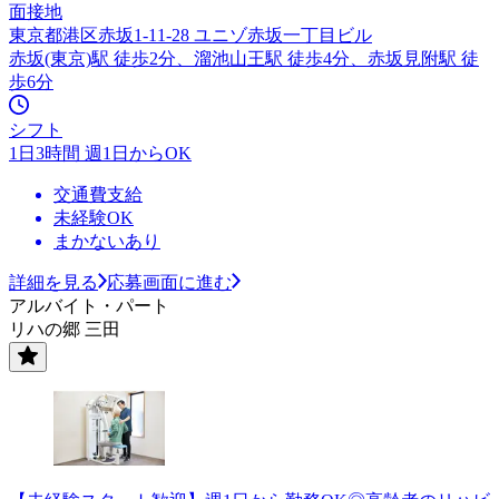
面接地
東京都港区赤坂1-11-28 ユニゾ赤坂一丁目ビル
赤坂(東京)駅 徒歩2分、溜池山王駅 徒歩4分、赤坂見附駅 徒
歩6分
シフト
1日3時間 週1日からOK
交通費支給
未経験OK
まかないあり
詳細を見る
応募画面に進む
アルバイト・パート
リハの郷 三田