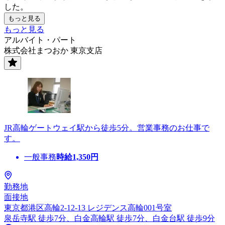
した。
もっと見る
もっと見る
アルバイト・パート
株式会社まつおか 東京支店
JR高輪ゲートウェイ駅から徒歩5分。営業事務のお仕事で
す。
一般事務
時給
1,350
円
勤務地
面接地
東京都港区高輪2-12-13 レジデンス高輪001号室
泉岳寺駅 徒歩7分、白金高輪駅 徒歩7分、白金台駅 徒歩9分