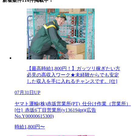
新着案件114件掲載中！
【最高時給1,800円！】ガッツリ稼ぎたい方
必見の高収入ワーク★未経験からでも安定
した収入を手に入れるチャンスです。[仕]
07月31日UP
ヤマト運輸(株)赤坂営業所(PT)_仕分け作業（営業所）
[仕]_赤坂6丁目営業所(y136194pt)(広告
No.Y00000615300)
時給1,800円〜