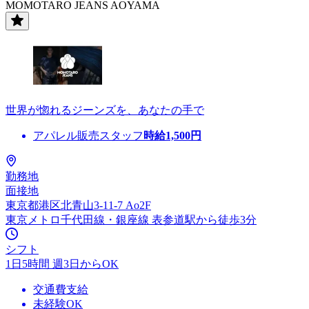
MOMOTARO JEANS AOYAMA
世界が惚れるジーンズを、あなたの手で
アパレル販売スタッフ
時給
1,500
円
勤務地
面接地
東京都港区北青山3-11-7 Ao2F
東京メトロ千代田線・銀座線 表参道駅から徒歩3分
シフト
1日5時間 週3日からOK
交通費支給
未経験OK