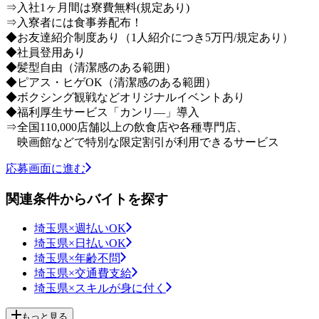
⇒入社1ヶ月間は寮費無料(規定あり)
⇒入寮者には食事券配布！
◆お友達紹介制度あり（1人紹介につき5万円/規定あり）
◆社員登用あり
◆髪型自由（清潔感のある範囲）
◆ピアス・ヒゲOK（清潔感のある範囲）
◆ボクシング観戦などオリジナルイベントあり
◆福利厚生サービス「カンリ―」導入
⇒全国110,000店舗以上の飲食店や各種専門店、
映画館などで特別な限定割引が利用できるサービス
応募画面に進む
関連条件からバイトを探す
埼玉県×週払いOK
埼玉県×日払いOK
埼玉県×年齢不問
埼玉県×交通費支給
埼玉県×スキルが身に付く
もっと見る