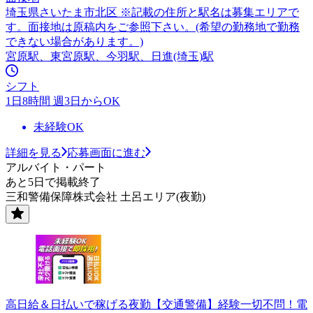
埼玉県さいたま市北区 ※記載の住所と駅名は募集エリアで
す。面接地は原稿内をご参照下さい。(希望の勤務地で勤務
できない場合があります。)
宮原駅、東宮原駅、今羽駅、日進(埼玉)駅
シフト
1日8時間 週3日からOK
未経験OK
詳細を見る
応募画面に進む
アルバイト・パート
あと5日で掲載終了
三和警備保障株式会社 土呂エリア(夜勤)
高日給＆日払いで稼げる夜勤【交通警備】経験一切不問！電