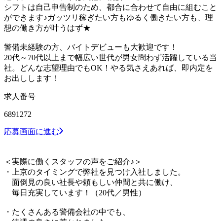
シフトは自己申告制のため、都合に合わせて自由に組むこと
ができます♪ガッツリ稼ぎたい方もゆるく働きたい方も、理
想の働き方が叶うはず★
警備未経験の方、バイトデビューも大歓迎です！
20代～70代以上まで幅広い世代が男女問わず活躍している当
社。どんな志望理由でもOK！やる気さえあれば、即内定を
お出しします！
求人番号
6891272
応募画面に進む
＜実際に働くスタッフの声をご紹介♪＞
・上京のタイミングで弊社を見つけ入社しました。
面倒見の良い社長や頼もしい仲間と共に働け、
毎日充実しています！（20代／男性）
・たくさんある警備会社の中でも、