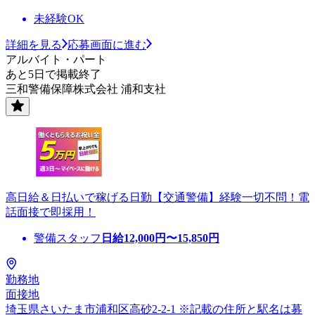
未経験OK
詳細を見る
応募画面に進む
アルバイト・パート
あと5日で掲載終了
三和警備保障株式会社 浦和支社
高日給＆日払いで稼げる日勤【交通警備】経験一切不問！電
話面接で即採用！
警備スタッフ
日給
12,000
円〜
15,850
円
勤務地
面接地
埼玉県さいたま市浦和区高砂2-2-1 ※記載の住所と駅名は募