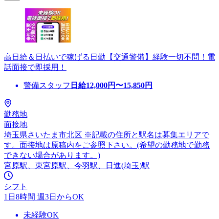
高日給＆日払いで稼げる日勤【交通警備】経験一切不問！電
話面接で即採用！
警備スタッフ
日給
12,000
円〜
15,850
円
勤務地
面接地
埼玉県さいたま市北区 ※記載の住所と駅名は募集エリアで
す。面接地は原稿内をご参照下さい。(希望の勤務地で勤務
できない場合があります。)
宮原駅、東宮原駅、今羽駅、日進(埼玉)駅
シフト
1日8時間 週3日からOK
未経験OK