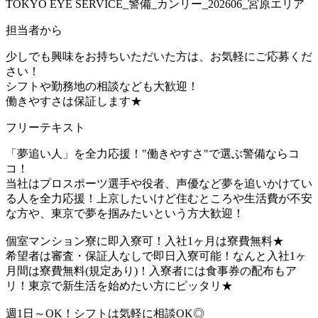
TOKYO EYE SERVICE_警備_カンリー_202606_宮原エリア
担当者から
少しでも興味をお持ちいただいた方は、お気軽にご応募くだ
さい！
シフトや勤務地の相談なども大歓迎！
働きやすさは保証します★
フリーテキスト
「夢追い人」を全力応援！"働きやすさ"で選ぶ警備ならコ
コ！
当社はプロスポーツ選手や役者、声優など夢を追いかけてい
る人を全力応援！上京したいけど住むところや生活費が不安
な方や、東京で夢を掴みたいという方大歓迎！
個室マンション寮に即入寮可！入社1ヶ月は寮費無料★
希望者は審査・保証人なしで即日入寮可能！なんと入社1ヶ
月間は寮費無料(規定あり)！入寮者には食事券の配布もア
リ！東京で新生活を始めたい方にピッタリ★
週1日～OK！シフトは気軽に相談OK◎