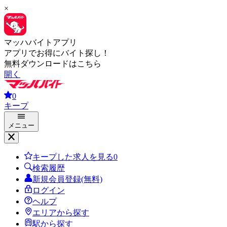
×
マッハバイトアプリ
アプリでお得にバイト探し！
無料ダウンロードはこちら
開く
0
キープ
メニュー
キープした求人を見る
0
検索履歴
新規会員登録(無料)
ログイン
ヘルプ
エリアから探す
駅から探す