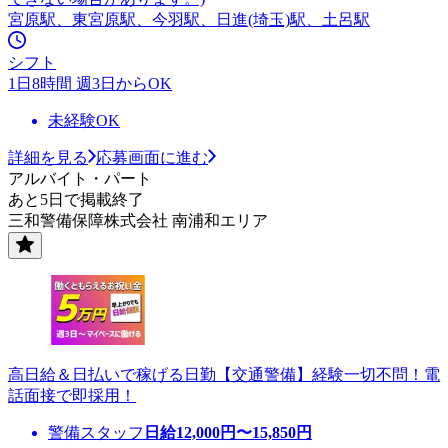
宮原駅、東宮原駅、今羽駅、日進(埼玉)駅、土呂駅
シフト
1日8時間 週3日からOK
未経験OK
詳細を見る
応募画面に進む
アルバイト・パート
あと5日で掲載終了
三和警備保障株式会社 南浦和エリア
高日給＆日払いで稼げる日勤【交通警備】経験一切不問！電
話面接で即採用！
警備スタッフ
日給
12,000
円〜
15,850
円