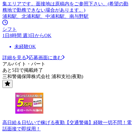
集エリアです。面接地は原稿内をご参照下さい。(希望の勤
務地で勤務できない場合があります。)
浦和駅、北浦和駅、中浦和駅、南与野駅
シフト
1日8時間 週3日からOK
未経験OK
詳細を見る
応募画面に進む
アルバイト・パート
あと5日で掲載終了
三和警備保障株式会社 浦和支社(夜勤)
高日給＆日払いで稼げる夜勤【交通警備】経験一切不問！電
話面接で即採用！