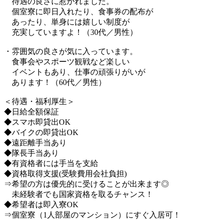
待遇の良さに惹かれました。
個室寮に即日入れたり、食事券の配布が
あったり、単身には嬉しい制度が
充実していますよ！（30代／男性）
・雰囲気の良さが気に入っています。
食事会やスポーツ観戦など楽しい
イベントもあり、仕事の頑張りがいが
あります！（60代／男性）
＜待遇・福利厚生＞
◆日給全額保証
◆スマホ即貸出OK
◆バイクの即貸出OK
◆遠距離手当あり
◆隊長手当あり
◆有資格者には手当を支給
◆資格取得支援(受験費用会社負担)
⇒希望の方は優先的に受けることが出来ます◎
未経験者でも国家資格を取るチャンス！
◆希望者は即入寮OK
⇒個室寮（1人部屋のマンション）にすぐ入居可！