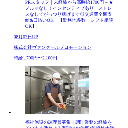
PRスタッフ｜未経験から高時給1700円～★
ノルマなし！インセンティブあり！ストレ
スなしでがっつり稼げます◎交通費全額支
給&日払いOK！【勤務地多数・シフト相談
OK】
08月03日UP
株式会社ヴァンクールプロモーション
時給1,700円〜2,100円
福祉施設の調理員募集！調理業務の経験を