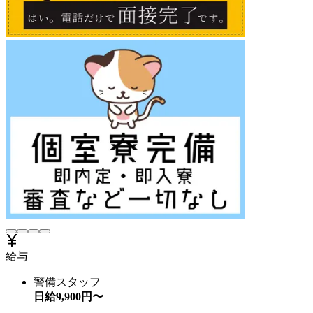
給与
警備スタッフ
日給
9,900
円〜