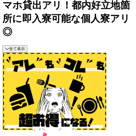
マホ貸出アリ！都内好立地箇
所に即入寮可能な個人寮アリ
◎
全て表示