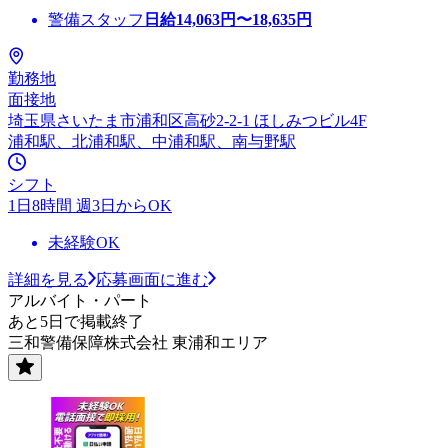
警備スタッフ
日給
14,063
円〜
18,635
円
勤務地
面接地
埼玉県さいたま市浦和区高砂2-2-1 ほしみつビル4F
浦和駅、北浦和駅、中浦和駅、南与野駅
シフト
1日8時間 週3日からOK
未経験OK
詳細を見る
応募画面に進む
アルバイト・パート
あと5日で掲載終了
三和警備保障株式会社 東浦和エリア