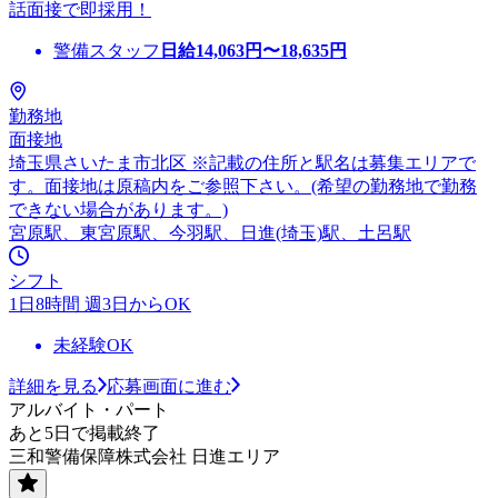
話面接で即採用！
警備スタッフ
日給
14,063
円〜
18,635
円
勤務地
面接地
埼玉県さいたま市北区 ※記載の住所と駅名は募集エリアで
す。面接地は原稿内をご参照下さい。(希望の勤務地で勤務
できない場合があります。)
宮原駅、東宮原駅、今羽駅、日進(埼玉)駅、土呂駅
シフト
1日8時間 週3日からOK
未経験OK
詳細を見る
応募画面に進む
アルバイト・パート
あと5日で掲載終了
三和警備保障株式会社 日進エリア