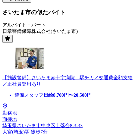
さいたま市の似たバイト
アルバイト・パート
日章警備保障株式会社(さいたま市)
【施設警備】さいたま赤十字病院 駅チカ／交通費全額支給
／正社員登用あり
警備スタッフ
日給
8,700
円〜
20,500
円
勤務地
面接地
埼玉県さいたま市中央区上落合8-3-33
大宮(埼玉)駅 徒歩7分