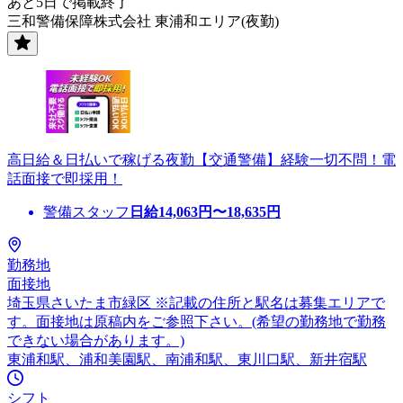
あと5日で掲載終了
三和警備保障株式会社 東浦和エリア(夜勤)
高日給＆日払いで稼げる夜勤【交通警備】経験一切不問！電
話面接で即採用！
警備スタッフ
日給
14,063
円〜
18,635
円
勤務地
面接地
埼玉県さいたま市緑区 ※記載の住所と駅名は募集エリアで
す。面接地は原稿内をご参照下さい。(希望の勤務地で勤務
できない場合があります。)
東浦和駅、浦和美園駅、南浦和駅、東川口駅、新井宿駅
シフト