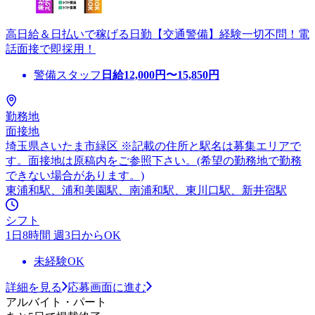
高日給＆日払いで稼げる日勤【交通警備】経験一切不問！電
話面接で即採用！
警備スタッフ
日給
12,000
円〜
15,850
円
勤務地
面接地
埼玉県さいたま市緑区 ※記載の住所と駅名は募集エリアで
す。面接地は原稿内をご参照下さい。(希望の勤務地で勤務
できない場合があります。)
東浦和駅、浦和美園駅、南浦和駅、東川口駅、新井宿駅
シフト
1日8時間 週3日からOK
未経験OK
詳細を見る
応募画面に進む
アルバイト・パート