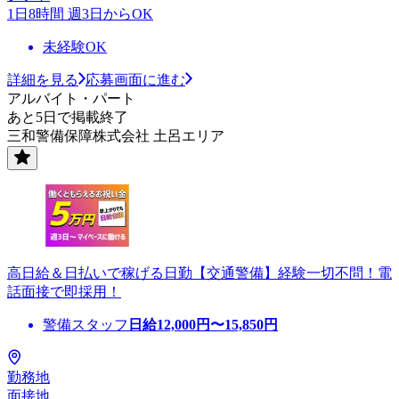
1日8時間 週3日からOK
未経験OK
詳細を見る
応募画面に進む
アルバイト・パート
あと5日で掲載終了
三和警備保障株式会社 土呂エリア
高日給＆日払いで稼げる日勤【交通警備】経験一切不問！電
話面接で即採用！
警備スタッフ
日給
12,000
円〜
15,850
円
勤務地
面接地