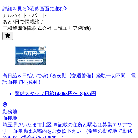
詳細を見る
応募画面に進む
アルバイト・パート
あと5日で掲載終了
三和警備保障株式会社 日進エリア(夜勤)
高日給＆日払いで稼げる夜勤【交通警備】経験一切不問！電
話面接で即採用！
警備スタッフ
日給
14,063
円〜
18,635
円
勤務地
面接地
埼玉県さいたま市北区 ※記載の住所と駅名は募集エリアで
す。面接地は原稿内をご参照下さい。(希望の勤務地で勤務
できない場合があります。)