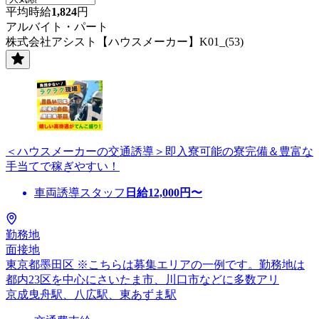
平均時給
1,824
円
アルバイト・パート
株式会社アシスト【ハウスメーカー】K01_(53)
＜ハウスメーカーの交通誘導＞即入寮可能の寮完備＆豊富な
手当てで稼ぎやすい！
車両誘導スタッフ
日給
12,000
円〜
勤務地
面接地
東京都墨田区 ※こちらは募集エリアの一例です。勤務地は
都内23区を中心にさいたま市、川口市などに多数アリ
京成曳舟駅、八広駅、東あずま駅