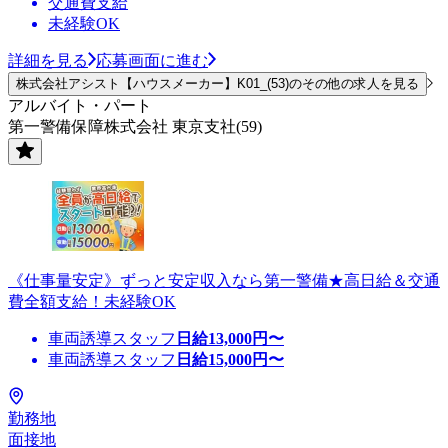
交通費支給
未経験OK
詳細を見る
応募画面に進む
株式会社アシスト【ハウスメーカー】K01_(53)のその他の求人を見る
アルバイト・パート
第一警備保障株式会社 東京支社(59)
《仕事量安定》ずっと安定収入なら第一警備★高日給＆交通
費全額支給！未経験OK
車両誘導スタッフ
日給
13,000
円〜
車両誘導スタッフ
日給
15,000
円〜
勤務地
面接地