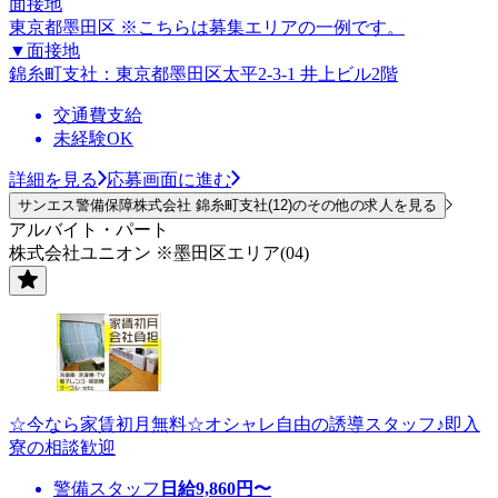
面接地
東京都墨田区 ※こちらは募集エリアの一例です。
▼面接地
錦糸町支社：東京都墨田区太平2-3-1 井上ビル2階
交通費支給
未経験OK
詳細を見る
応募画面に進む
サンエス警備保障株式会社 錦糸町支社(12)のその他の求人を見る
アルバイト・パート
株式会社ユニオン ※墨田区エリア(04)
☆今なら家賃初月無料☆オシャレ自由の誘導スタッフ♪即入
寮の相談歓迎
警備スタッフ
日給
9,860
円〜