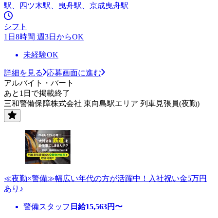
駅、四ツ木駅、曳舟駅、京成曳舟駅
シフト
1日8時間 週3日からOK
未経験OK
詳細を見る
応募画面に進む
アルバイト・パート
あと1日で掲載終了
三和警備保障株式会社 東向島駅エリア 列車見張員(夜勤)
≪夜勤×警備≫幅広い年代の方が活躍中！入社祝い金5万円
あり♪
警備スタッフ
日給
15,563
円〜