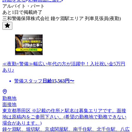
アルバイト・パート
あと1日で掲載終了
三和警備保障株式会社 鐘ケ淵駅エリア 列車見張員(夜勤)
≪夜勤×警備≫幅広い年代の方が活躍中！入社祝い金5万円
あり♪
警備スタッフ
日給
15,563
円〜
勤務地
面接地
東京都墨田区 ※記載の住所と駅名は募集エリアです。面接
地は原稿内をご参照下さい。(希望の勤務地で勤務できない
場合があります。)
鐘ケ淵駅、堀切駅、京成関屋駅、南千住駅、北千住駅、八広