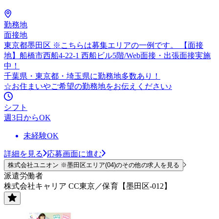
勤務地
面接地
東京都墨田区 ※こちらは募集エリアの一例です。 【面接
地】船橋市西船4-22-1 西船ビル5階/Web面接・出張面接実施
中！
千葉県・東京都・埼玉県に勤務地多数あり！
☆お住まいやご希望の勤務地をお伝えください♪
シフト
週3日からOK
未経験OK
詳細を見る
応募画面に進む
株式会社ユニオン ※墨田区エリア(04)のその他の求人を見る
派遣労働者
株式会社キャリア CC東京／保育【墨田区-012】