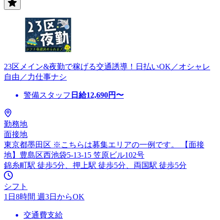
23区メイン&夜勤で稼げる交通誘導！日払いOK／オシャレ
自由／力仕事ナシ
警備スタッフ
日給
12,690
円〜
勤務地
面接地
東京都墨田区 ※こちらは募集エリアの一例です。 【面接
地】豊島区西池袋5-13-15 笠原ビル102号
錦糸町駅 徒歩5分、押上駅 徒歩5分、両国駅 徒歩5分
シフト
1日8時間 週3日からOK
交通費支給