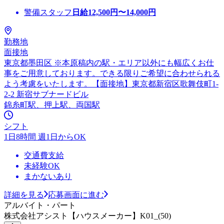
警備スタッフ
日給
12,500
円〜
14,000
円
勤務地
面接地
東京都墨田区 ※本原稿内の駅・エリア以外にも幅広くお仕
事をご用意しております。できる限りご希望に合わせられる
よう考慮をいたします。【面接地】東京都新宿区歌舞伎町1-
2-2 新宿サブナードビル
錦糸町駅、押上駅、両国駅
シフト
1日8時間 週1日からOK
交通費支給
未経験OK
まかないあり
詳細を見る
応募画面に進む
アルバイト・パート
株式会社アシスト【ハウスメーカー】K01_(50)