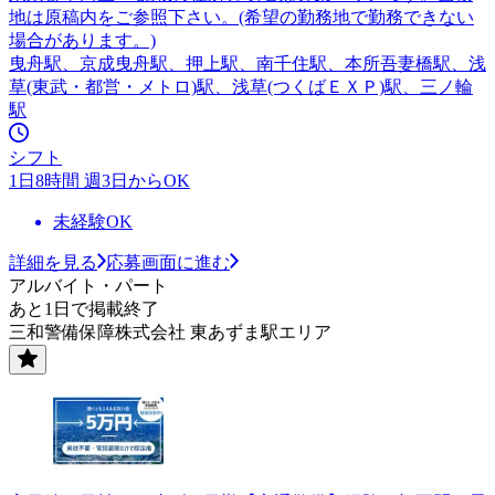
地は原稿内をご参照下さい。(希望の勤務地で勤務できない
場合があります。)
曳舟駅、京成曳舟駅、押上駅、南千住駅、本所吾妻橋駅、浅
草(東武・都営・メトロ)駅、浅草(つくばＥＸＰ)駅、三ノ輪
駅
シフト
1日8時間 週3日からOK
未経験OK
詳細を見る
応募画面に進む
アルバイト・パート
あと1日で掲載終了
三和警備保障株式会社 東あずま駅エリア