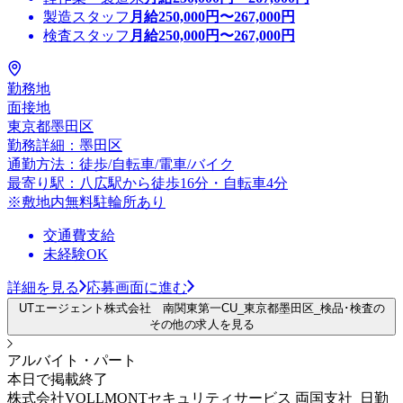
製造スタッフ
月給
250,000
円〜
267,000
円
検査スタッフ
月給
250,000
円〜
267,000
円
勤務地
面接地
東京都墨田区
勤務詳細：墨田区
通勤方法：徒歩/自転車/電車/バイク
最寄り駅：八広駅から徒歩16分・自転車4分
※敷地内無料駐輪所あり
交通費支給
未経験OK
詳細を見る
応募画面に進む
UTエージェント株式会社 南関東第一CU_東京都墨田区_検品･検査の
その他の求人を見る
アルバイト・パート
本日で掲載終了
株式会社VOLLMONTセキュリティサービス 両国支社_日勤