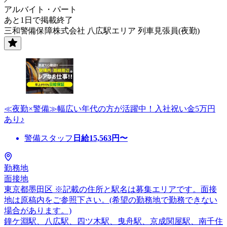
アルバイト・パート
あと1日で掲載終了
三和警備保障株式会社 八広駅エリア 列車見張員(夜勤)
≪夜勤×警備≫幅広い年代の方が活躍中！入社祝い金5万円
あり♪
警備スタッフ
日給
15,563
円〜
勤務地
面接地
東京都墨田区 ※記載の住所と駅名は募集エリアです。面接
地は原稿内をご参照下さい。(希望の勤務地で勤務できない
場合があります。)
鐘ケ淵駅、八広駅、四ツ木駅、曳舟駅、京成関屋駅、南千住