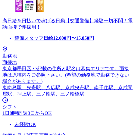
高日給＆日払いで稼げる日勤【交通警備】経験一切不問！電
話面接で即採用！
警備スタッフ
日給
12,000
円〜
15,850
円
勤務地
面接地
東京都墨田区 ※記載の住所と駅名は募集エリアです。面接
地は原稿内をご参照下さい。(希望の勤務地で勤務できない
場合があります。)
東向島駅、曳舟駅、八広駅、京成曳舟駅、南千住駅、京成関
屋駅、押上駅、三ノ輪駅、三ノ輪橋駅
シフト
1日8時間 週3日からOK
未経験OK