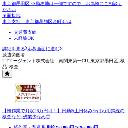
東京都墨田区 ※勤務地は一例ですので、お気軽にご相談く
ださい
▼面接地
東京支社：東京都葛飾区金町3-5-4
交通費支給
未経験OK
詳細を見る
応募画面に進む
派遣労働者
UTエージェント株式会社 南関東第一CU_東京都墨田区_検
品･検査
【軽作業で月収26万円可！】日勤&土日休み☆ばね用鋼線の
検査など♪残業少なめ◎
軽作業・製造系
月給
250,000
円〜
267,000
円