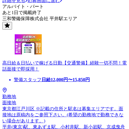
詳細を見る
応募画面に進む
アルバイト・パート
あと1日で掲載終了
三和警備保障株式会社 平井駅エリア
高日給＆日払いで稼げる日勤【交通警備】経験一切不問！電
話面接で即採用！
警備スタッフ
日給
12,000
円〜
15,850
円
勤務地
面接地
東京都江戸川区 ※記載の住所と駅名は募集エリアです。面
接地は原稿内をご参照下さい。(希望の勤務地で勤務できな
い場合があります。)
平井(東京)駅、東あずま駅、小村井駅、新小岩駅、京成曳舟