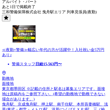
アルバイト・パート
あと1日で掲載終了
三和警備保障株式会社 曳舟駅エリア 列車見張員(夜勤)
≪夜勤×警備≫幅広い年代の方が活躍中！入社祝い金5万円
あり♪
警備スタッフ
日給
15,563
円〜
勤務地
面接地
東京都墨田区 ※記載の住所と駅名は募集エリアです。面接
地は原稿内をご参照下さい。(希望の勤務地で勤務できない
場合があります。)
曳舟駅、京成曳舟駅、押上駅、南千住駅、本所吾妻橋駅、浅
草(東武・都営・メトロ)駅、浅草(つくばＥＸＰ)駅、三ノ輪