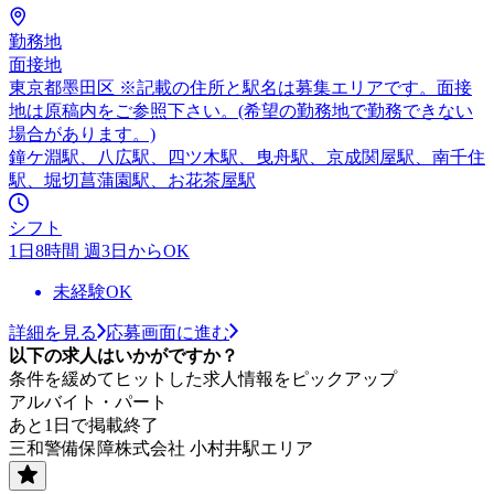
勤務地
面接地
東京都墨田区 ※記載の住所と駅名は募集エリアです。面接
地は原稿内をご参照下さい。(希望の勤務地で勤務できない
場合があります。)
鐘ケ淵駅、八広駅、四ツ木駅、曳舟駅、京成関屋駅、南千住
駅、堀切菖蒲園駅、お花茶屋駅
シフト
1日8時間 週3日からOK
未経験OK
詳細を見る
応募画面に進む
以下の求人はいかがですか？
条件を緩めてヒットした求人情報をピックアップ
アルバイト・パート
あと1日で掲載終了
三和警備保障株式会社 小村井駅エリア