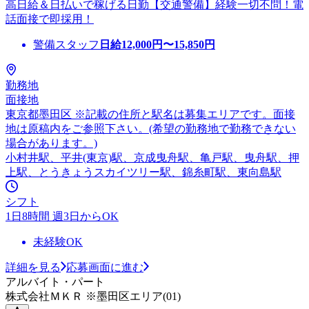
高日給＆日払いで稼げる日勤【交通警備】経験一切不問！電
話面接で即採用！
警備スタッフ
日給
12,000
円〜
15,850
円
勤務地
面接地
東京都墨田区 ※記載の住所と駅名は募集エリアです。面接
地は原稿内をご参照下さい。(希望の勤務地で勤務できない
場合があります。)
小村井駅、平井(東京)駅、京成曳舟駅、亀戸駅、曳舟駅、押
上駅、とうきょうスカイツリー駅、錦糸町駅、東向島駅
シフト
1日8時間 週3日からOK
未経験OK
詳細を見る
応募画面に進む
アルバイト・パート
株式会社ＭＫＲ ※墨田区エリア(01)