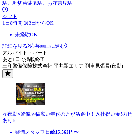
駅、堀切菖蒲園駅、お花茶屋駅
シフト
1日8時間 週3日からOK
未経験OK
詳細を見る
応募画面に進む
アルバイト・パート
あと1日で掲載終了
三和警備保障株式会社 平井駅エリア 列車見張員(夜勤)
≪夜勤×警備≫幅広い年代の方が活躍中！入社祝い金5万円
あり♪
警備スタッフ
日給
15,563
円〜