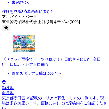
未経験OK
詳細を見る
応募画面に進む
アルバイト・パート
東亜警備保障株式会社 錦糸町本部<24>[0003]
《サクッと面接でガッツリ稼ぐ！》日給さらにUP！高日
給・日払い・シフト自由☆
警備スタッフ
日給
11,500
円〜
勤務地
面接地
東京都墨田区 ※記載のエリアは募集エリアの一例です。現
場は多数御座います。面接に関しては原稿内をご確認くださ
い。