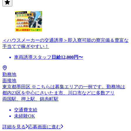
＜ハウスメーカーの交通誘導＞即入寮可能の寮完備＆豊富な
手当てで稼ぎやすい！
車両誘導スタッフ
日給
12,000
円〜
勤務地
面接地
東京都墨田区 ※こちらは募集エリアの一例です。勤務地は
都内23区を中心にさいたま市、川口市などに多数アリ
両国駅、押上駅、錦糸町駅
交通費支給
未経験OK
詳細を見る
応募画面に進む