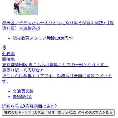
墨田区／子どもたち一人ひとりに寄り添う保育を実践♪【派
遣社員】※資格必須
幼児教育スタッフ
時給
1,920
円〜
勤務地
面接地
東京都墨田区 ※こちらは募集エリアの一例となります。
最寄り駅：八広駅など
※こちらは募集エリアです。勤務地は全国に多数ございま
す。
交通費支給
未経験OK
詳細を見る
応募画面に進む
株式会社キャリア CC東京／保育【墨田区-012】のその他の求人を見る