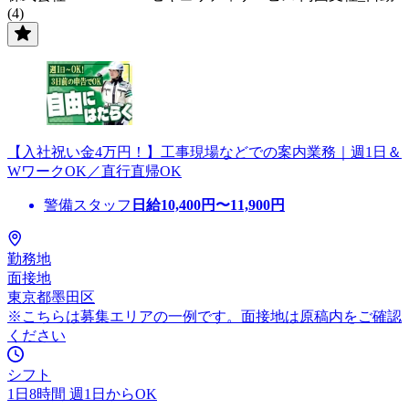
(4)
【入社祝い金4万円！】工事現場などでの案内業務｜週1日＆
WワークOK／直行直帰OK
警備スタッフ
日給
10,400
円〜
11,900
円
勤務地
面接地
東京都墨田区
※こちらは募集エリアの一例です。面接地は原稿内をご確認
ください
シフト
1日8時間 週1日からOK