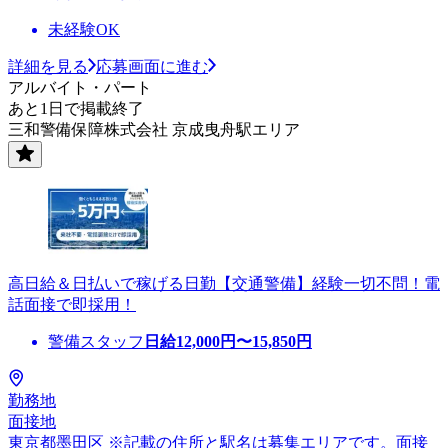
未経験OK
詳細を見る
応募画面に進む
アルバイト・パート
あと1日で掲載終了
三和警備保障株式会社 京成曳舟駅エリア
高日給＆日払いで稼げる日勤【交通警備】経験一切不問！電
話面接で即採用！
警備スタッフ
日給
12,000
円〜
15,850
円
勤務地
面接地
東京都墨田区 ※記載の住所と駅名は募集エリアです。面接