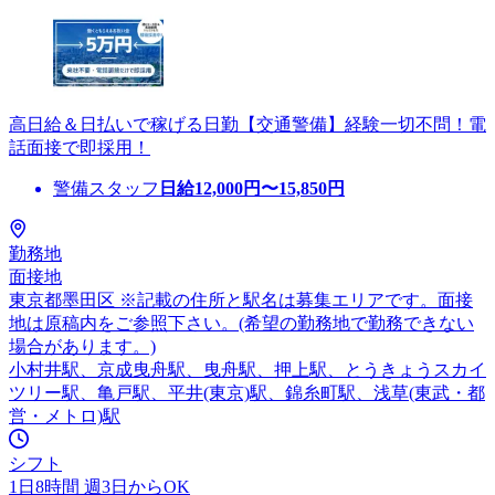
高日給＆日払いで稼げる日勤【交通警備】経験一切不問！電
話面接で即採用！
警備スタッフ
日給
12,000
円〜
15,850
円
勤務地
面接地
東京都墨田区 ※記載の住所と駅名は募集エリアです。面接
地は原稿内をご参照下さい。(希望の勤務地で勤務できない
場合があります。)
小村井駅、京成曳舟駅、曳舟駅、押上駅、とうきょうスカイ
ツリー駅、亀戸駅、平井(東京)駅、錦糸町駅、浅草(東武・都
営・メトロ)駅
シフト
1日8時間 週3日からOK