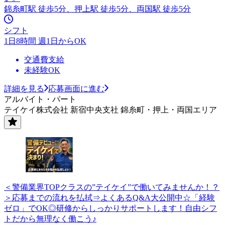
錦糸町駅 徒歩5分、押上駅 徒歩5分、両国駅 徒歩5分
シフト
1日8時間 週1日からOK
交通費支給
未経験OK
詳細を見る
応募画面に進む
アルバイト・パート
テイケイ株式会社 新宿中央支社 錦糸町・押上・両国エリア
＜警備業界TOPクラスの”テイケイ”で働いてみませんか！？
＞応募までの流れを払拭⇒よくあるQ&A大公開中☆「経験
ゼロ」でOK◎研修からしっかりサポートします！自由シフ
トだから無理なく働こう♪