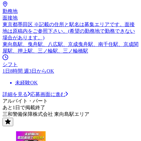
勤務地
面接地
東京都墨田区 ※記載の住所と駅名は募集エリアです。面接
地は原稿内をご参照下さい。(希望の勤務地で勤務できない
場合があります。)
東向島駅、曳舟駅、八広駅、京成曳舟駅、南千住駅、京成関
屋駅、押上駅、三ノ輪駅、三ノ輪橋駅
シフト
1日8時間 週3日からOK
未経験OK
詳細を見る
応募画面に進む
アルバイト・パート
あと1日で掲載終了
三和警備保障株式会社 東向島駅エリア