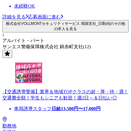
未経験OK
詳細を見る
応募画面に進む
株式会社VOLLMONTセキュリティサービス 両国支社_日勤(4)のその他
の求人を見る
アルバイト・パート
サンエス警備保障株式会社 錦糸町支社(12)
【交通誘導警備】業界＆地域TOPクラスの超・厚・待・遇！
交通費全額！学生もシニアも歓迎！週2日～＆日払い◎
車両誘導スタッフ
日給
13,500
円〜
17,000
円
勤務地