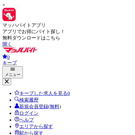
×
マッハバイトアプリ
アプリでお得にバイト探し！
無料ダウンロードはこちら
開く
0
キープ
メニュー
キープした求人を見る
0
検索履歴
新規会員登録(無料)
ログイン
ヘルプ
エリアから探す
駅から探す