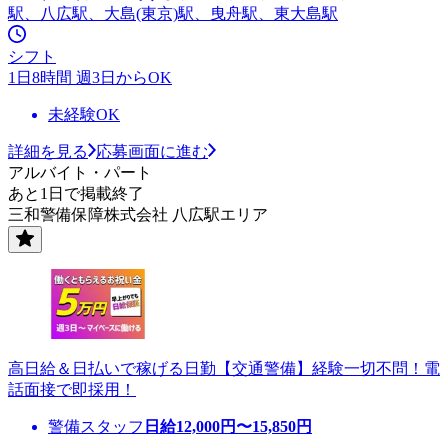
駅、八広駅、大島(東京)駅、曳舟駅、東大島駅
シフト
1日8時間 週3日からOK
未経験OK
詳細を見る
応募画面に進む
アルバイト・パート
あと1日で掲載終了
三和警備保障株式会社 八広駅エリア
高日給＆日払いで稼げる日勤【交通警備】経験一切不問！電
話面接で即採用！
警備スタッフ
日給
12,000
円〜
15,850
円