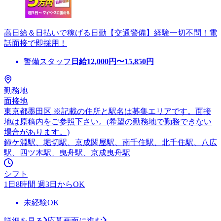
高日給＆日払いで稼げる日勤【交通警備】経験一切不問！電
話面接で即採用！
警備スタッフ
日給
12,000
円〜
15,850
円
勤務地
面接地
東京都墨田区 ※記載の住所と駅名は募集エリアです。面接
地は原稿内をご参照下さい。(希望の勤務地で勤務できない
場合があります。)
鐘ケ淵駅、堀切駅、京成関屋駅、南千住駅、北千住駅、八広
駅、四ツ木駅、曳舟駅、京成曳舟駅
シフト
1日8時間 週3日からOK
未経験OK
詳細を見る
応募画面に進む