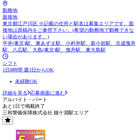
勤務地
面接地
東京都江戸川区 ※記載の住所と駅名は募集エリアです。面
接地は原稿内をご参照下さい。(希望の勤務地で勤務できな
い場合があります。)
平井(東京)駅、東あずま駅、小村井駅、新小岩駅、京成曳舟
駅、八広駅、大島(東京)駅、曳舟駅、東大島駅
シフト
1日8時間 週3日からOK
未経験OK
詳細を見る
応募画面に進む
アルバイト・パート
あと1日で掲載終了
三和警備保障株式会社 鐘ケ淵駅エリア