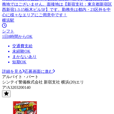
務地ではございません。面接地は【新宿支社：東京都新宿区
西新宿1-3-15栃木ビル5F】です。勤務先は都内・23区外を中
心に様々なエリアにご用意中です！
横浜駅
シフト
1日8時間からOK
交通費支給
未経験OK
まかないあり
短期OK
詳細を見る
応募画面に進む
アルバイト・パート
シンテイ警備株式会社 新宿支社 横浜(20)エリ
ア/A3203200140