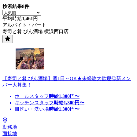
検索結果
8
件
平均時給
1,461
円
アルバイト・パート
寿司と肴 ぴん酒場 横浜西口店
【寿司と肴 ぴん酒場】週1日～OK★未経験大歓迎◎新メン
バー大募集！
ホールスタッフ
時給
1,300
円〜
キッチンスタッフ
時給
1,300
円〜
皿洗い・洗い場
時給
1,300
円〜
勤務地
面接地