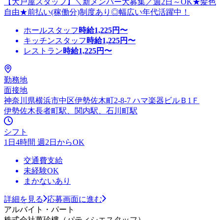
【大戸屋スタッフ】＼新メンバー大募集／週2日～OK★髪色
自由★前払い(稼働分)制度あり◎幅広い年代活躍中！
ホールスタッフ
時給
1,225
円〜
キッチンスタッフ
時給
1,225
円〜
レストラン
時給
1,225
円〜
勤務地
面接地
神奈川県横浜市中区伊勢佐木町2-8-7 ハマ楽器ビルＢ1Ｆ
伊勢佐木長者町駅、関内駅、石川町駅
シフト
1日4時間 週2日からOK
交通費支給
未経験OK
まかないあり
詳細を見る
応募画面に進む
アルバイト・パート
株式会社萬珍樓（パティシエスタッフ）