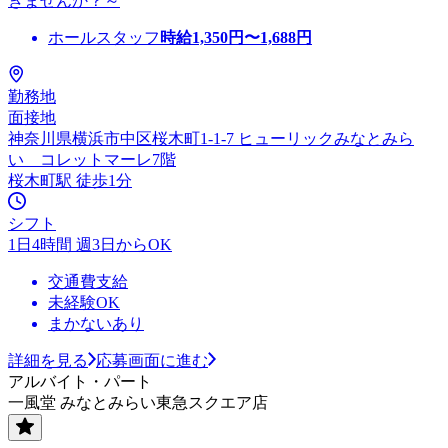
きませんか？～
ホールスタッフ
時給
1,350
円〜
1,688
円
勤務地
面接地
神奈川県横浜市中区桜木町1-1-7 ヒューリックみなとみら
い コレットマーレ7階
桜木町駅 徒歩1分
シフト
1日4時間 週3日からOK
交通費支給
未経験OK
まかないあり
詳細を見る
応募画面に進む
アルバイト・パート
一風堂 みなとみらい東急スクエア店