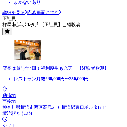
まかないあり
詳細を見る
応募画面に進む
正社員
杵屋 横浜ポルタ店【正社員】＿経験者
店長は賞与年4回！福利厚生も充実！【経験者歓迎】
レストラン
月給
280,000
円〜
350,000
円
勤務地
面接地
神奈川県横浜市西区高島2-16 横浜駅東口ポルタB1F
横浜駅 徒歩2分
シフト