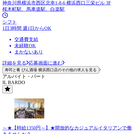
神奈川県横浜市西区北幸1-8-6 横浜西口三栄ビル 3F
桜木町駅、馬車道駅、白楽駅
シフト
1日3時間 週1日からOK
交通費支給
未経験OK
まかないあり
詳細を見る
応募画面に進む
寿司と肴 ぴん酒場 横浜西口店のその他の求人を見る
アルバイト・パート
IL BARDO
～★【時給1350円～】★開放的なカジュアルイタリアンで働