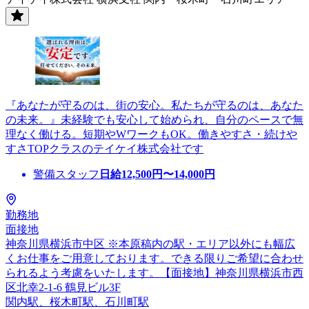
『あなたが守るのは、街の安心。私たちが守るのは、あなた
の未来。』未経験でも安心して始められ、自分のペースで無
理なく働ける。短期やWワークもOK。働きやすさ・続けや
すさTOPクラスのテイケイ株式会社です
警備スタッフ
日給
12,500
円〜
14,000
円
勤務地
面接地
神奈川県横浜市中区 ※本原稿内の駅・エリア以外にも幅広
くお仕事をご用意しております。できる限りご希望に合わせ
られるよう考慮をいたします。【面接地】神奈川県横浜市西
区北幸2-1-6 鶴見ビル3F
関内駅、桜木町駅、石川町駅