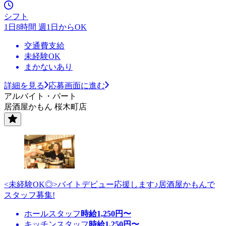
シフト
1日8時間 週1日からOK
交通費支給
未経験OK
まかないあり
詳細を見る
応募画面に進む
アルバイト・パート
居酒屋かもん 桜木町店
<未経験OK◎>バイトデビュー応援します♪居酒屋かもんで
スタッフ募集!
ホールスタッフ
時給
1,250
円〜
キッチンスタッフ
時給
1,250
円〜