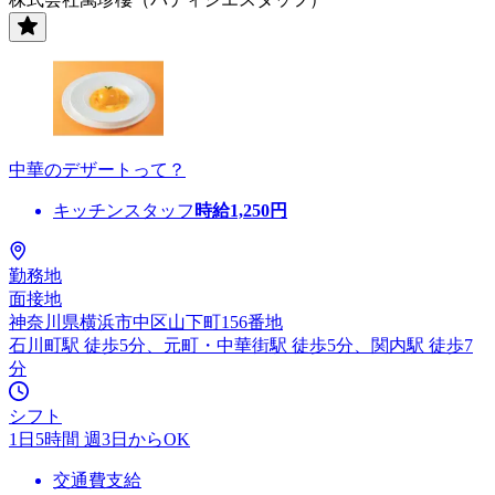
中華のデザートって？
キッチンスタッフ
時給
1,250
円
勤務地
面接地
神奈川県横浜市中区山下町156番地
石川町駅 徒歩5分、元町・中華街駅 徒歩5分、関内駅 徒歩7
分
シフト
1日5時間 週3日からOK
交通費支給