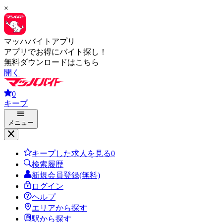
×
マッハバイトアプリ
アプリでお得にバイト探し！
無料ダウンロードはこちら
開く
0
キープ
メニュー
キープした求人を見る
0
検索履歴
新規会員登録(無料)
ログイン
ヘルプ
エリアから探す
駅から探す