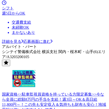
シフト
週5日からOK
交通費支給
未経験OK
まかないあり
詳細を見る
応募画面に進む
アルバイト・パート
シンテイ警備株式会社 横浜支社 関内・桜木町・山手(6)エリ
ア/A3203200105
国家資格<<駐車監視員資格を持っている方限定募集>>今な
ら全員に総額8万円の手当を支給！週3日～OK＆高日給
11,800円～！この先も安定収入＆気持ちも財布も安心！地域