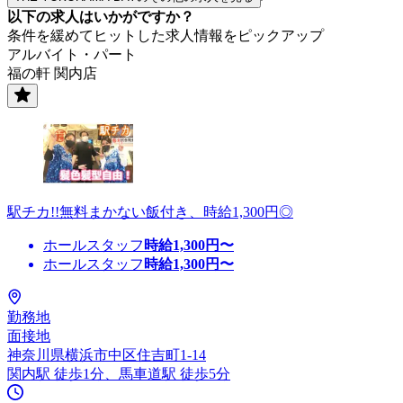
以下の求人はいかがですか？
条件を緩めてヒットした求人情報をピックアップ
アルバイト・パート
福の軒 関内店
駅チカ!!無料まかない飯付き、時給1,300円◎
ホールスタッフ
時給
1,300
円〜
ホールスタッフ
時給
1,300
円〜
勤務地
面接地
神奈川県横浜市中区住吉町1-14
関内駅 徒歩1分、馬車道駅 徒歩5分