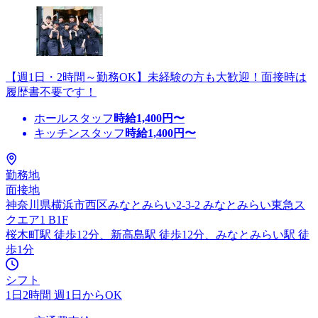
【週1日・2時間～勤務OK】未経験の方も大歓迎！面接時は
履歴書不要です！
ホールスタッフ
時給
1,400
円〜
キッチンスタッフ
時給
1,400
円〜
勤務地
面接地
神奈川県横浜市西区みなとみらい2-3-2 みなとみらい東急ス
クエア1 B1F
桜木町駅 徒歩12分、新高島駅 徒歩12分、みなとみらい駅 徒
歩1分
シフト
1日2時間 週1日からOK