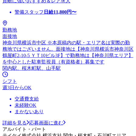
貢献に強いおすすめ＆レア求人
警備スタッフ
日給
11,800
円〜
勤務地
面接地
神奈川県横浜市中区 ※本原稿内の駅・エリア名は実際の勤
務地ではございません。面接地は【神奈川県横浜市神奈川区
鶴屋町2-10-5 ＹＴ10ビル3F】で勤務地は【神奈川県エリア】
を中心とした駐車監視員（有資格者）募集です
関内駅、桜木町駅、山手駅
シフト
週3日からOK
交通費支給
未経験OK
まかないあり
詳細を見る
応募画面に進む
アルバイト・パート
テイケイ株式会社 横浜支社 関内・桜木町・石川町エリア