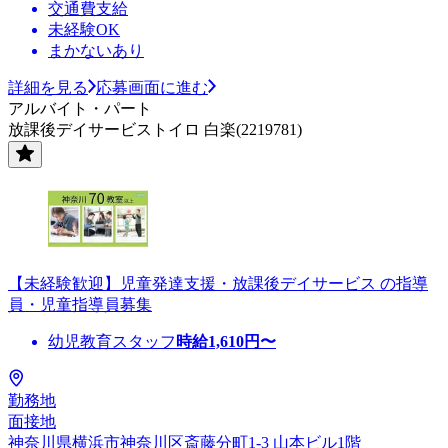
交通費支給
未経験OK
まかないあり
詳細を見る
応募画面に進む
アルバイト・パート
放課後デイサービストイロ 白楽(2219781)
【未経験歓迎】児童発達支援・放課後デイサービス の指導
員・児童指導員募集
幼児教育スタッフ
時給
1,610
円〜
勤務地
面接地
神奈川県横浜市神奈川区斎藤分町1-3 山本ビル1階