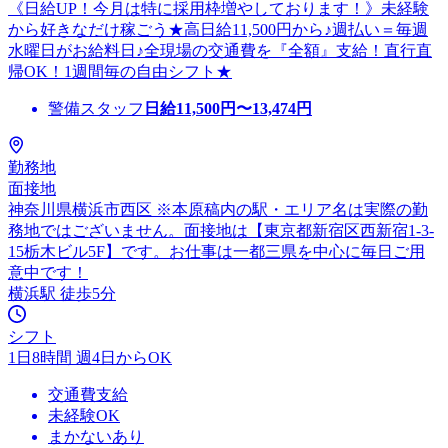
《日給UP！今月は特に採用枠増やしております！》未経験
から好きなだけ稼ごう★高日給11,500円から♪週払い＝毎週
水曜日がお給料日♪全現場の交通費を『全額』支給！直行直
帰OK！1週間毎の自由シフト★
警備スタッフ
日給
11,500
円〜
13,474
円
勤務地
面接地
神奈川県横浜市西区 ※本原稿内の駅・エリア名は実際の勤
務地ではございません。面接地は【東京都新宿区西新宿1-3-
15栃木ビル5F】です。お仕事は一都三県を中心に毎日ご用
意中です！
横浜駅 徒歩5分
シフト
1日8時間 週4日からOK
交通費支給
未経験OK
まかないあり