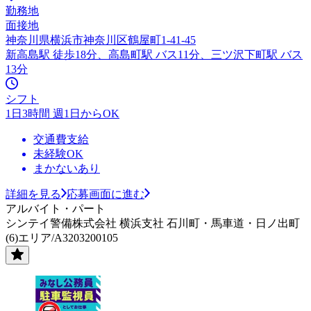
勤務地
面接地
神奈川県横浜市神奈川区鶴屋町1-41-45
新高島駅 徒歩18分、高島町駅 バス11分、三ツ沢下町駅 バス
13分
シフト
1日3時間 週1日からOK
交通費支給
未経験OK
まかないあり
詳細を見る
応募画面に進む
アルバイト・パート
シンテイ警備株式会社 横浜支社 石川町・馬車道・日ノ出町
(6)エリア/A3203200105