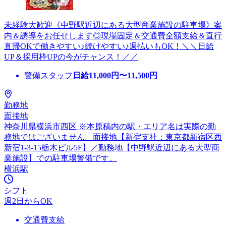
未経験大歓迎《中野駅近辺にある大型商業施設の駐車場》案
内＆誘導をお任せします◎現場固定＆交通費全額支給＆直行
直帰OKで働きやすい♪続けやすい♪週払いもOK！＼＼日給
UP＆採用枠UPの今がチャンス！／／
警備スタッフ
日給
11,000
円〜
11,500
円
勤務地
面接地
神奈川県横浜市西区 ※本原稿内の駅・エリア名は実際の勤
務地ではございません。面接地【新宿支社：東京都新宿区西
新宿1-3-15栃木ビル5F】／勤務地【中野駅近辺にある大型商
業施設】での駐車場警備です。
横浜駅
シフト
週2日からOK
交通費支給