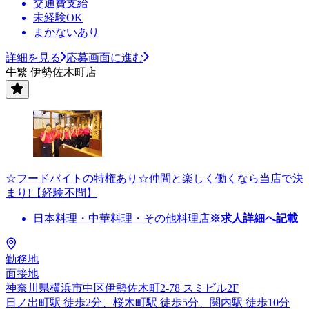
交通費支給
未経験OK
まかないあり
詳細を見る
応募画面に進む
牛繁 伊勢佐木町店
☆フードバイトの特権あり☆仲間と楽しく働くなら当店で決
まり!【経験不問】
日本料理・中華料理・その他料理店
※求人詳細へ記載
勤務地
面接地
神奈川県横浜市中区伊勢佐木町2-78 スミビル2F
日ノ出町駅 徒歩2分、桜木町駅 徒歩5分、関内駅 徒歩10分