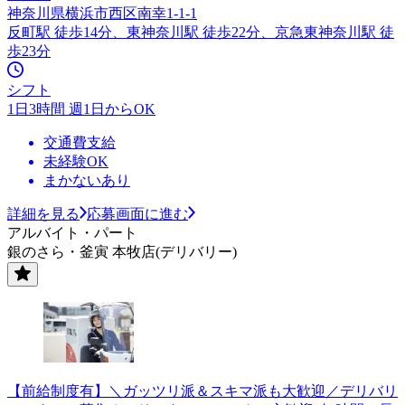
神奈川県横浜市西区南幸1-1-1
反町駅 徒歩14分、東神奈川駅 徒歩22分、京急東神奈川駅 徒
歩23分
シフト
1日3時間 週1日からOK
交通費支給
未経験OK
まかないあり
詳細を見る
応募画面に進む
アルバイト・パート
銀のさら・釜寅 本牧店(デリバリー)
【前給制度有】＼ガッツリ派＆スキマ派も大歓迎／デリバリ