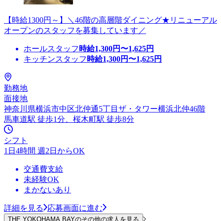
【時給1300円～】＼46階の高層階ダイニング★リニューアル
オープンのスタッフを募集しています／
ホールスタッフ
時給
1,300
円〜
1,625
円
キッチンスタッフ
時給
1,300
円〜
1,625
円
勤務地
面接地
神奈川県横浜市中区北仲通5丁目ザ・タワー横浜北仲46階
馬車道駅 徒歩1分、桜木町駅 徒歩8分
シフト
1日4時間 週2日からOK
交通費支給
未経験OK
まかないあり
詳細を見る
応募画面に進む
THE YOKOHAMA BAYのその他の求人を見る