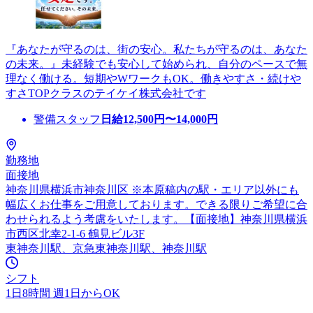
『あなたが守るのは、街の安心。私たちが守るのは、あなた
の未来。』未経験でも安心して始められ、自分のペースで無
理なく働ける。短期やWワークもOK。働きやすさ・続けや
すさTOPクラスのテイケイ株式会社です
警備スタッフ
日給
12,500
円〜
14,000
円
勤務地
面接地
神奈川県横浜市神奈川区 ※本原稿内の駅・エリア以外にも
幅広くお仕事をご用意しております。できる限りご希望に合
わせられるよう考慮をいたします。【面接地】神奈川県横浜
市西区北幸2-1-6 鶴見ビル3F
東神奈川駅、京急東神奈川駅、神奈川駅
シフト
1日8時間 週1日からOK