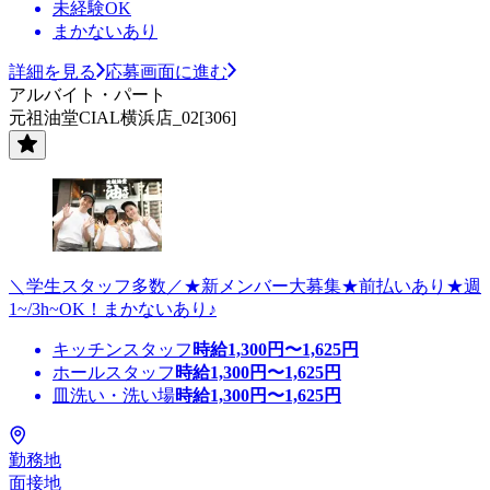
未経験OK
まかないあり
詳細を見る
応募画面に進む
アルバイト・パート
元祖油堂CIAL横浜店_02[306]
＼学生スタッフ多数／★新メンバー大募集★前払いあり★週
1~/3h~OK！まかないあり♪
キッチンスタッフ
時給
1,300
円〜
1,625
円
ホールスタッフ
時給
1,300
円〜
1,625
円
皿洗い・洗い場
時給
1,300
円〜
1,625
円
勤務地
面接地