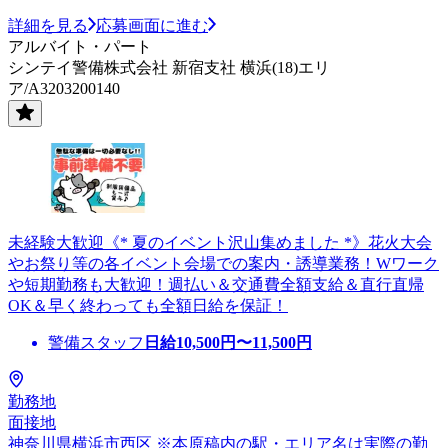
詳細を見る
応募画面に進む
アルバイト・パート
シンテイ警備株式会社 新宿支社 横浜(18)エリ
ア/A3203200140
未経験大歓迎《* 夏のイベント沢山集めました *》花火大会
やお祭り等の各イベント会場での案内・誘導業務！Wワーク
や短期勤務も大歓迎！週払い＆交通費全額支給＆直行直帰
OK＆早く終わっても全額日給を保証！
警備スタッフ
日給
10,500
円〜
11,500
円
勤務地
面接地
神奈川県横浜市西区 ※本原稿内の駅・エリア名は実際の勤