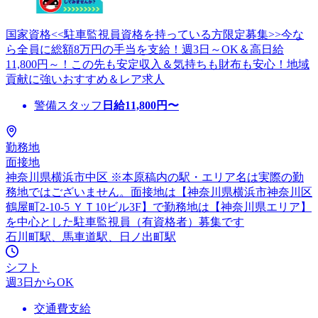
国家資格<<駐車監視員資格を持っている方限定募集>>今な
ら全員に総額8万円の手当を支給！週3日～OK＆高日給
11,800円～！この先も安定収入＆気持ちも財布も安心！地域
貢献に強いおすすめ＆レア求人
警備スタッフ
日給
11,800
円〜
勤務地
面接地
神奈川県横浜市中区 ※本原稿内の駅・エリア名は実際の勤
務地ではございません。面接地は【神奈川県横浜市神奈川区
鶴屋町2-10-5 ＹＴ10ビル3F】で勤務地は【神奈川県エリア】
を中心とした駐車監視員（有資格者）募集です
石川町駅、馬車道駅、日ノ出町駅
シフト
週3日からOK
交通費支給