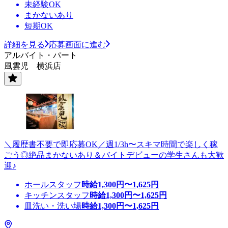
未経験OK
まかないあり
短期OK
詳細を見る
応募画面に進む
アルバイト・パート
風雲児 横浜店
＼履歴書不要で即応募OK／週1/3h〜スキマ時間で楽しく稼
ごう◎絶品まかないあり＆バイトデビューの学生さんも大歓
迎♪
ホールスタッフ
時給
1,300
円〜
1,625
円
キッチンスタッフ
時給
1,300
円〜
1,625
円
皿洗い・洗い場
時給
1,300
円〜
1,625
円