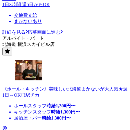
1日8時間 週5日からOK
交通費支給
まかないあり
詳細を見る
応募画面に進む
アルバイト・パート
北海道 横浜スカイビル店
《ホール・キッチン》美味しい北海道まかないが大人気★週
1日～OK◎駅チカ
ホールスタッフ
時給
1,300
円〜
キッチンスタッフ
時給
1,300
円〜
居酒屋・バー
時給
1,300
円〜