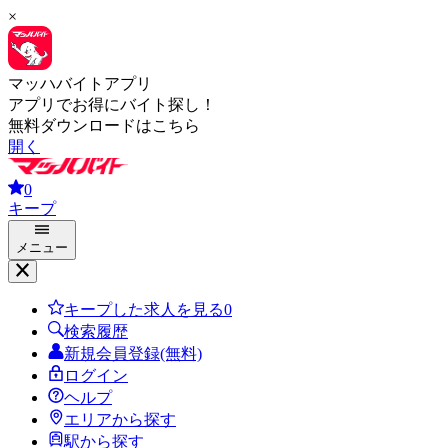
×
マッハバイトアプリ
アプリでお得にバイト探し！
無料ダウンロードはこちら
開く
0
キープ
メニュー
キープした求人を見る
0
検索履歴
新規会員登録(無料)
ログイン
ヘルプ
エリアから探す
駅から探す