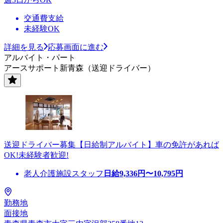
交通費支給
未経験OK
詳細を見る
応募画面に進む
アルバイト・パート
アースサポート新青森（送迎ドライバー）
送迎ドライバー募集【日給制アルバイト】車の免許があれば
OK!未経験者歓迎!
老人介護施設スタッフ
日給
9,336
円〜
10,795
円
勤務地
面接地