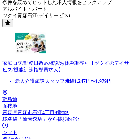
条件を緩めてヒットした求人情報をピックアップ
アルバイト・パート
ツクイ青森石江(デイサービス)
家庭両立/勤務日数応相談/お休み調整可【ツクイのデイサー
ビス/機能訓練指導員求人】
老人介護施設スタッフ
時給
1,247
円〜
1,979
円
勤務地
面接地
青森県青森市石江4丁目9番地9
JR各線「新青森駅」から徒歩約7分
シフト
週3日からOK