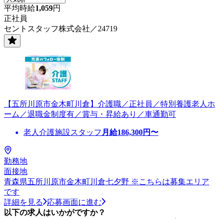
平均時給
1,059
円
正社員
セントスタッフ株式会社／24719
【五所川原市金木町川倉】介護職／正社員／特別養護老人ホ
ーム／退職金制度有／賞与・昇給あり／車通勤可
老人介護施設スタッフ
月給
186,300
円〜
勤務地
面接地
青森県五所川原市金木町川倉七夕野 ※こちらは募集エリア
です
詳細を見る
応募画面に進む
以下の求人はいかがですか？