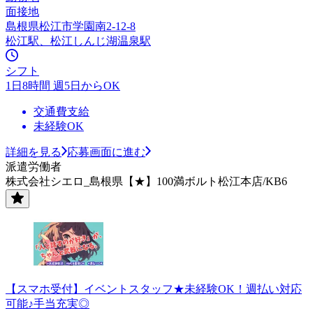
面接地
島根県松江市学園南2-12-8
松江駅、松江しんじ湖温泉駅
シフト
1日8時間 週5日からOK
交通費支給
未経験OK
詳細を見る
応募画面に進む
派遣労働者
株式会社シエロ_島根県【★】100満ボルト松江本店/KB6
【スマホ受付】イベントスタッフ★未経験OK！週払い対応
可能♪手当充実◎