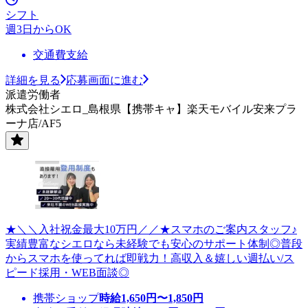
シフト
週3日からOK
交通費支給
詳細を見る
応募画面に進む
派遣労働者
株式会社シエロ_島根県【携帯キャ】楽天モバイル安来プラ
ーナ店/AF5
★＼＼入社祝金最大10万円／／★スマホのご案内スタッフ♪
実績豊富なシエロなら未経験でも安心のサポート体制◎普段
からスマホを使ってれば即戦力！高収入＆嬉しい週払い/ス
ピード採用・WEB面談◎
携帯ショップ
時給
1,650
円〜
1,850
円