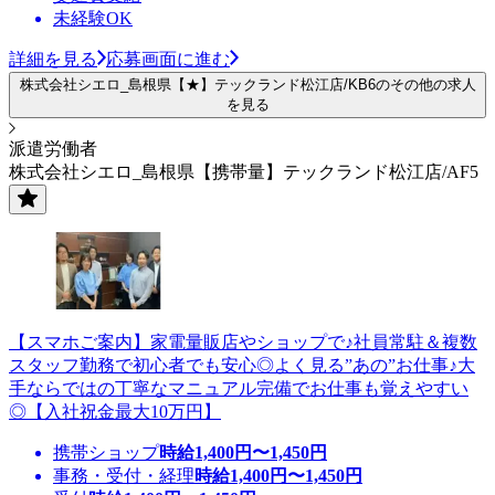
未経験OK
詳細を見る
応募画面に進む
株式会社シエロ_島根県【★】テックランド松江店/KB6のその他の求人
を見る
派遣労働者
株式会社シエロ_島根県【携帯量】テックランド松江店/AF5
【スマホご案内】家電量販店やショップで♪社員常駐＆複数
スタッフ勤務で初心者でも安心◎よく見る”あの”お仕事♪大
手ならではの丁寧なマニュアル完備でお仕事も覚えやすい
◎【入社祝金最大10万円】
携帯ショップ
時給
1,400
円〜
1,450
円
事務・受付・経理
時給
1,400
円〜
1,450
円