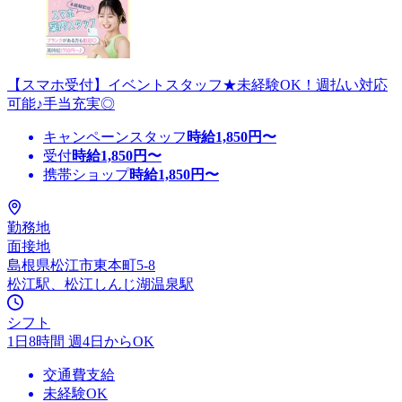
【スマホ受付】イベントスタッフ★未経験OK！週払い対応
可能♪手当充実◎
キャンペーンスタッフ
時給
1,850
円〜
受付
時給
1,850
円〜
携帯ショップ
時給
1,850
円〜
勤務地
面接地
島根県松江市東本町5-8
松江駅、松江しんじ湖温泉駅
シフト
1日8時間 週4日からOK
交通費支給
未経験OK