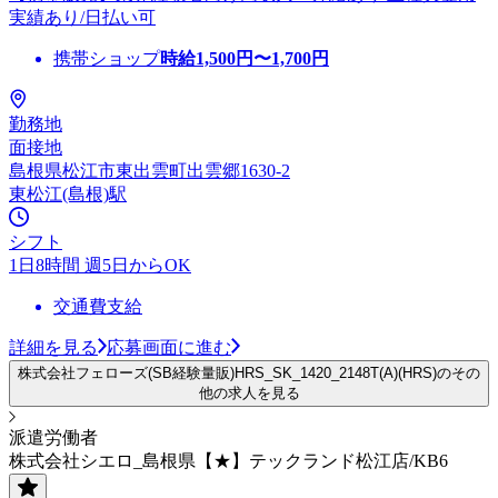
実績あり/日払い可
携帯ショップ
時給
1,500
円〜
1,700
円
勤務地
面接地
島根県松江市東出雲町出雲郷1630-2
東松江(島根)駅
シフト
1日8時間 週5日からOK
交通費支給
詳細を見る
応募画面に進む
株式会社フェローズ(SB経験量販)HRS_SK_1420_2148T(A)(HRS)のその
他の求人を見る
派遣労働者
株式会社シエロ_島根県【★】テックランド松江店/KB6