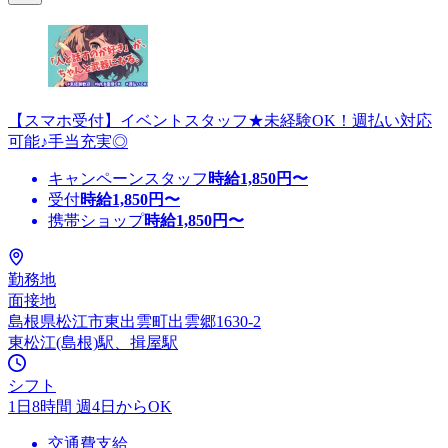
【スマホ受付】イベントスタッフ★未経験OK！週払い対応
可能♪手当充実◎
キャンペーンスタッフ
時給
1,850
円〜
受付
時給
1,850
円〜
携帯ショップ
時給
1,850
円〜
勤務地
面接地
島根県松江市東出雲町出雲郷1630-2
東松江(島根)駅、揖屋駅
シフト
1日8時間 週4日からOK
交通費支給