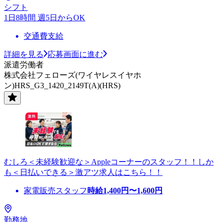
シフト
1日8時間 週5日からOK
交通費支給
詳細を見る
応募画面に進む
派遣労働者
株式会社フェローズ(ワイヤレスイヤホ
ン)HRS_G3_1420_2149T(A)(HRS)
むしろ＜未経験歓迎な＞Appleコーナーのスタッフ！！しか
も＜日払いできる＞激アツ求人はこちら！！
家電販売スタッフ
時給
1,400
円〜
1,600
円
勤務地