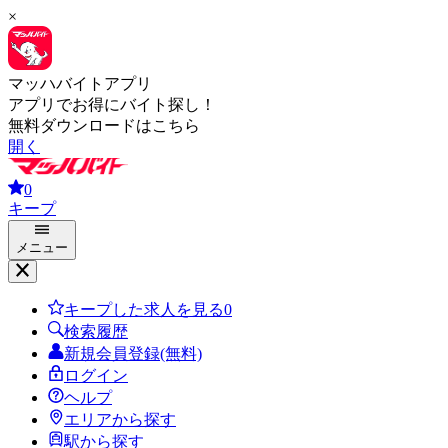
×
マッハバイトアプリ
アプリでお得にバイト探し！
無料ダウンロードはこちら
開く
0
キープ
メニュー
キープした求人を見る
0
検索履歴
新規会員登録(無料)
ログイン
ヘルプ
エリアから探す
駅から探す