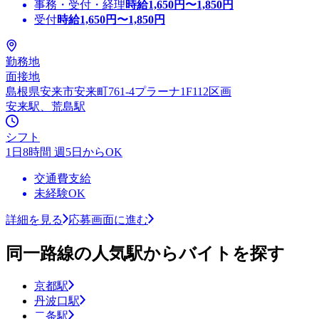
事務・受付・経理
時給
1,650
円〜
1,850
円
受付
時給
1,650
円〜
1,850
円
勤務地
面接地
島根県安来市安来町761-4プラーナ1F112区画
安来駅、荒島駅
シフト
1日8時間 週5日からOK
交通費支給
未経験OK
詳細を見る
応募画面に進む
同一路線の人気駅からバイトを探す
京都駅
丹波口駅
二条駅