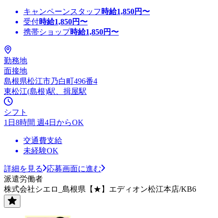
キャンペーンスタッフ
時給
1,850
円〜
受付
時給
1,850
円〜
携帯ショップ
時給
1,850
円〜
勤務地
面接地
島根県松江市乃白町496番4
東松江(島根)駅、揖屋駅
シフト
1日8時間 週4日からOK
交通費支給
未経験OK
詳細を見る
応募画面に進む
派遣労働者
株式会社シエロ_島根県【★】エディオン松江本店/KB6