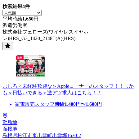
検索結果
4
件
平均時給
1,650
円
派遣労働者
株式会社フェローズ(ワイヤレスイヤホ
ン)HRS_G3_1420_2148T(A)(HRS)
むしろ＜未経験歓迎な＞Appleコーナーのスタッフ！！しか
も＜日払いできる＞激アツ求人はこちら！！
家電販売スタッフ
時給
1,400
円〜
1,600
円
勤務地
面接地
島根県松江市東出雲町出雲郷1630-2