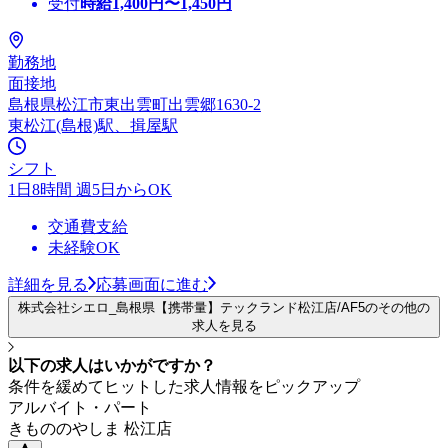
受付
時給
1,400
円〜
1,450
円
勤務地
面接地
島根県松江市東出雲町出雲郷1630-2
東松江(島根)駅、揖屋駅
シフト
1日8時間 週5日からOK
交通費支給
未経験OK
詳細を見る
応募画面に進む
株式会社シエロ_島根県【携帯量】テックランド松江店/AF5のその他の
求人を見る
以下の求人はいかがですか？
条件を緩めてヒットした求人情報をピックアップ
アルバイト・パート
きもののやしま 松江店