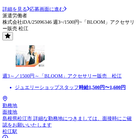
詳細を見る
応募画面に進む
派遣労働者
株式会社iDA/25096346 週3~/1500円~「BLOOM」アクセサリ
ー販売 松江
週3～／1500円～「BLOOM」アクセサリー販売 松江
ジュエリーショップスタッフ
時給
1,500
円〜
1,600
円
勤務地
面接地
島根県松江市 詳細な勤務地につきましては、面接時にご確
認をお願いいたします
松江駅