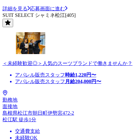
詳細を見る
応募画面に進む
SUIT SELECT シャミネ松江[405]
＜未経験歓迎◎＞人気のスーツブランドで働きませんか？
アパレル販売スタッフ
時給
1,220
円〜
アパレル販売スタッフ
月給
204,000
円〜
勤務地
面接地
島根県松江市朝日町伊勢宮472-2
松江駅 徒歩1分
交通費支給
未経験OK