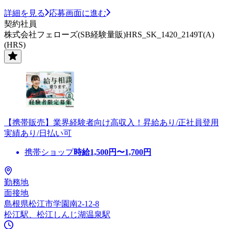
詳細を見る
応募画面に進む
契約社員
株式会社フェローズ(SB経験量販)HRS_SK_1420_2149T(A)
(HRS)
【携帯販売】業界経験者向け高収入！昇給あり/正社員登用
実績あり/日払い可
携帯ショップ
時給
1,500
円〜
1,700
円
勤務地
面接地
島根県松江市学園南2-12-8
松江駅、松江しんじ湖温泉駅