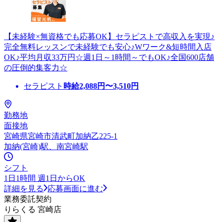
【未経験×無資格でも応募OK】セラピストで高収入を実現♪
完全無料レッスンで未経験でも安心♪Wワーク&短時間入店
OK♪平均月収33万円☆週1日～1時間～でもOK♪全国600店舗
の圧倒的集客力☆
セラピスト
時給
2,088
円〜
3,510
円
勤務地
面接地
宮崎県宮崎市清武町加納乙225-1
加納(宮崎)駅、南宮崎駅
シフト
1日1時間 週1日からOK
詳細を見る
応募画面に進む
業務委託契約
りらくる 宮崎店