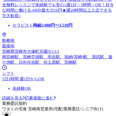
全無料レッスンで未経験でも安心♪週1日～1時間～OK！好き
な時間に働ける♪60分最大3510円★週20時間以上入店できる
方大歓迎♪
セラピスト
時給
2,088
円〜
3,510
円
勤務地
面接地
宮崎県宮崎市大塚町京園3113-1
南宮崎駅、宮崎空港駅、田吉駅、加納(宮崎)駅、清武駅、蓮
ケ池駅、日向住吉駅、佐土原駅、宮崎駅
シフト
1日1時間 週1日からOK
未経験OK
詳細を見る
応募画面に進む
業務委託契約
ワタミの宅食 宮崎南営業所(宅配/業務委託/シニア向け)