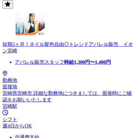
短期2ヶ月！ネイル髪色自由◎トレンドアパレル販売 イオ
ン宮崎
アパレル販売スタッフ
時給
1,300
円〜
1,400
円
勤務地
面接地
宮崎県宮崎市 詳細な勤務地につきましては、面接時にご確
認をお願いいたします
宮崎駅
シフト
週4日からOK
交通費支給