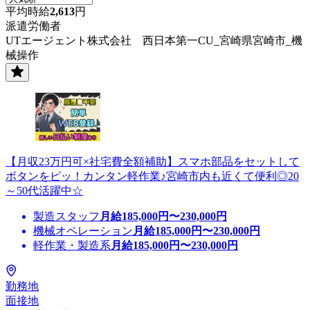
平均時給
2,613
円
派遣労働者
UTエージェント株式会社 西日本第一CU_宮崎県宮崎市_機
械操作
【月収23万円可×社宅費全額補助】スマホ部品をセットして
ボタンをピッ！カンタン軽作業♪宮崎市内も近くて便利◎20
～50代活躍中☆
製造スタッフ
月給
185,000
円〜
230,000
円
機械オペレーション
月給
185,000
円〜
230,000
円
軽作業・製造系
月給
185,000
円〜
230,000
円
勤務地
面接地