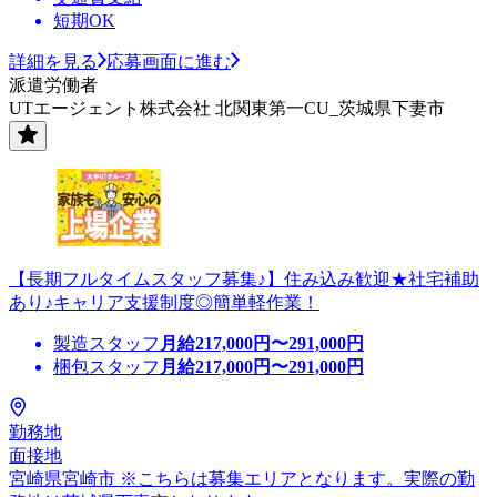
短期OK
詳細を見る
応募画面に進む
派遣労働者
UTエージェント株式会社 北関東第一CU_茨城県下妻市
【長期フルタイムスタッフ募集♪】住み込み歓迎★社宅補助
あり♪キャリア支援制度◎簡単軽作業！
製造スタッフ
月給
217,000
円〜
291,000
円
梱包スタッフ
月給
217,000
円〜
291,000
円
勤務地
面接地
宮崎県宮崎市 ※こちらは募集エリアとなります。実際の勤