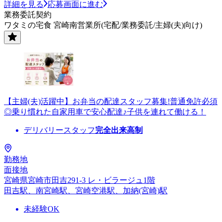
詳細を見る
応募画面に進む
業務委託契約
ワタミの宅食 宮崎南営業所(宅配/業務委託/主婦(夫)向け)
【主婦(夫)活躍中】お弁当の配達スタッフ募集!普通免許必須
◎乗り慣れた自家用車で安心配達♪子供を連れて働ける！
デリバリースタッフ
完全出来高制
勤務地
面接地
宮崎県宮崎市田吉291-3 レ・ビラージュ1階
田吉駅、南宮崎駅、宮崎空港駅、加納(宮崎)駅
未経験OK