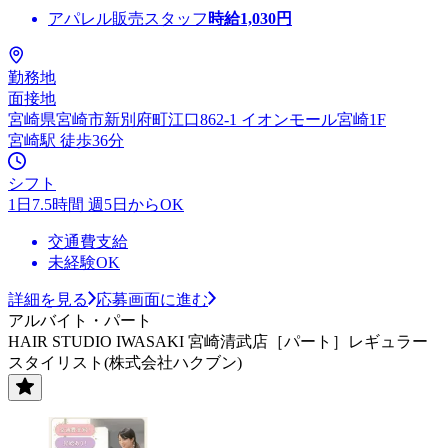
アパレル販売スタッフ
時給
1,030
円
勤務地
面接地
宮崎県宮崎市新別府町江口862-1 イオンモール宮崎1F
宮崎駅 徒歩36分
シフト
1日7.5時間 週5日からOK
交通費支給
未経験OK
詳細を見る
応募画面に進む
アルバイト・パート
HAIR STUDIO IWASAKI 宮崎清武店［パート］レギュラー
スタイリスト(株式会社ハクブン)