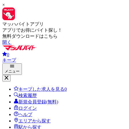
×
マッハバイトアプリ
アプリでお得にバイト探し！
無料ダウンロードはこちら
開く
0
キープ
メニュー
キープした求人を見る
0
検索履歴
新規会員登録(無料)
ログイン
ヘルプ
エリアから探す
駅から探す