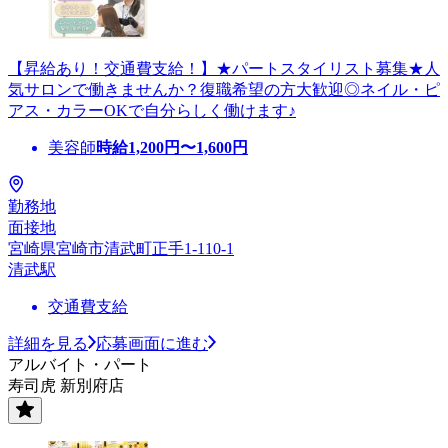
【昇給あり！交通費支給！】★パートスタイリスト募集★人
気サロンで働きませんか？復職希望の方大歓迎◎ネイル・ピ
アス・カラーOKで自分らしく働けます♪
美容師
時給
1,200
円〜
1,600
円
勤務地
面接地
宮崎県宮崎市清武町正手1-110-1
清武駅
交通費支給
詳細を見る
応募画面に進む
アルバイト・パート
寿司虎 新別府店