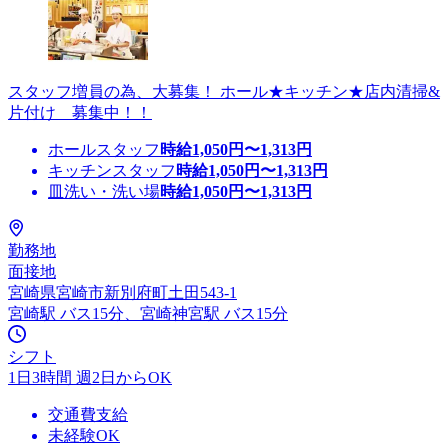
スタッフ増員の為、大募集！ ホール★キッチン★店内清掃&
片付け 募集中！！
ホールスタッフ
時給
1,050
円〜
1,313
円
キッチンスタッフ
時給
1,050
円〜
1,313
円
皿洗い・洗い場
時給
1,050
円〜
1,313
円
勤務地
面接地
宮崎県宮崎市新別府町土田543-1
宮崎駅 バス15分、宮崎神宮駅 バス15分
シフト
1日3時間 週2日からOK
交通費支給
未経験OK