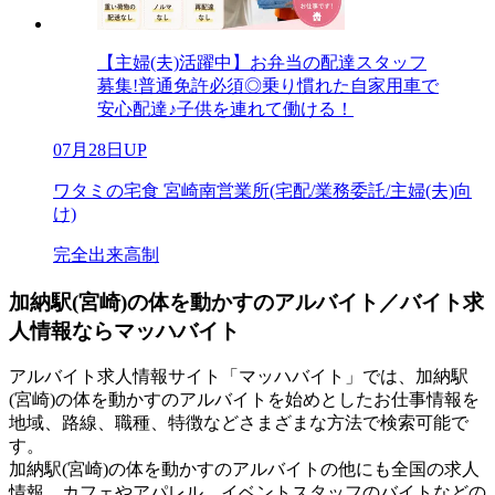
【主婦(夫)活躍中】お弁当の配達スタッフ
募集!普通免許必須◎乗り慣れた自家用車で
安心配達♪子供を連れて働ける！
07月28日UP
ワタミの宅食 宮崎南営業所(宅配/業務委託/主婦(夫)向
け)
完全出来高制
加納駅(宮崎)の体を動かすのアルバイト／バイト求
人情報ならマッハバイト
アルバイト求人情報サイト「マッハバイト」では、加納駅
(宮崎)の体を動かすのアルバイトを始めとしたお仕事情報を
地域、路線、職種、特徴などさまざまな方法で検索可能で
す。
加納駅(宮崎)の体を動かすのアルバイトの他にも全国の求人
情報、カフェやアパレル、イベントスタッフのバイトなどの