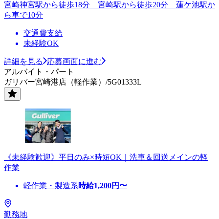
宮崎神宮駅から徒歩18分 宮崎駅から徒歩20分 蓮ケ池駅か
ら車で10分
交通費支給
未経験OK
詳細を見る
応募画面に進む
アルバイト・パート
ガリバー宮崎港店（軽作業）/5G01333L
《未経験歓迎》平日のみ×時短OK｜洗車＆回送メインの軽
作業
軽作業・製造系
時給
1,200
円〜
勤務地