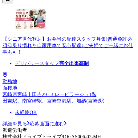
【シニア世代歓迎】お弁当の配達スタッフ募集!普通免許必
須◎乗り慣れた自家用車で安心配達♪ご夫婦でご一緒にお仕
事も可！
デリバリースタッフ
完全出来高制
勤務地
面接地
宮崎県宮崎市田吉291-3 レ・ビラージュ1階
田吉駅、南宮崎駅、宮崎空港駅、加納(宮崎)駅
未経験OK
詳細を見る
応募画面に進む
派遣労働者
株式会社ドライブトライブ/DR:AS006-02-MH