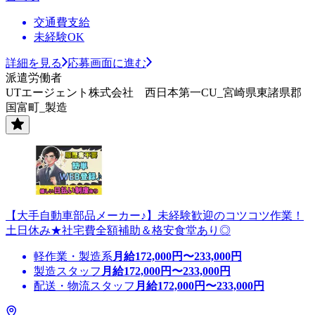
交通費支給
未経験OK
詳細を見る
応募画面に進む
派遣労働者
UTエージェント株式会社 西日本第一CU_宮崎県東諸県郡
国富町_製造
【大手自動車部品メーカー♪】未経験歓迎のコツコツ作業！
土日休み★社宅費全額補助＆格安食堂あり◎
軽作業・製造系
月給
172,000
円〜
233,000
円
製造スタッフ
月給
172,000
円〜
233,000
円
配送・物流スタッフ
月給
172,000
円〜
233,000
円