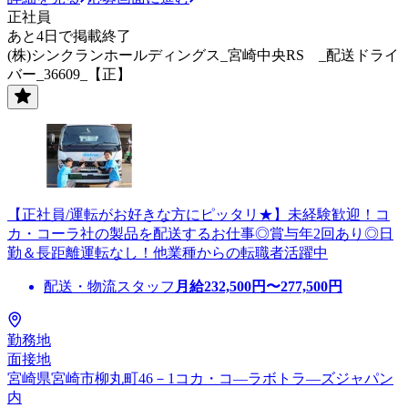
正社員
あと4日で掲載終了
(株)シンクランホールディングス_宮崎中央RS _配送ドライ
バー_36609_【正】
【正社員/運転がお好きな方にピッタリ★】未経験歓迎！コ
カ・コーラ社の製品を配送するお仕事◎賞与年2回あり◎日
勤＆長距離運転なし！他業種からの転職者活躍中
配送・物流スタッフ
月給
232,500
円〜
277,500
円
勤務地
面接地
宮崎県宮崎市柳丸町46－1コカ・コ―ラボトラ―ズジャパン
内