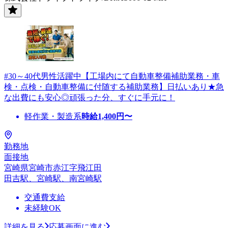
#30～40代男性活躍中【工場内にて自動車整備補助業務・車
検・点検・自動車整備に付随する補助業務】日払いあり★急
な出費にも安心◎頑張った分、すぐに手元に！
軽作業・製造系
時給
1,400
円〜
勤務地
面接地
宮崎県宮崎市赤江字飛江田
田吉駅、宮崎駅、南宮崎駅
交通費支給
未経験OK
詳細を見る
応募画面に進む