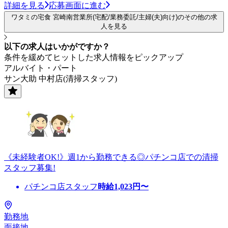
詳細を見る
応募画面に進む
ワタミの宅食 宮崎南営業所(宅配/業務委託/主婦(夫)向け)のその他の求
人を見る
以下の求人はいかがですか？
条件を緩めてヒットした求人情報をピックアップ
アルバイト・パート
サン大助 中村店(清掃スタッフ)
《未経験者OK!》週1から勤務できる◎パチンコ店での清掃
スタッフ募集!
パチンコ店スタッフ
時給
1,023
円〜
勤務地
面接地