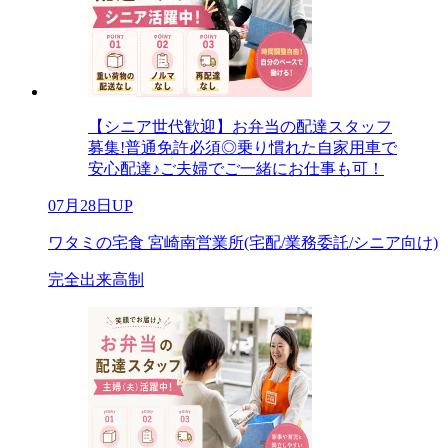
【シニア世代歓迎】お弁当の配達スタッフ
募集!普通免許必須◎乗り慣れた自家用車で
安心配達♪ご夫婦でご一緒にお仕事も可！
07月28日UP
ワタミの宅食 宮崎南営業所(宅配/業務委託/シニア向け)
完全出来高制