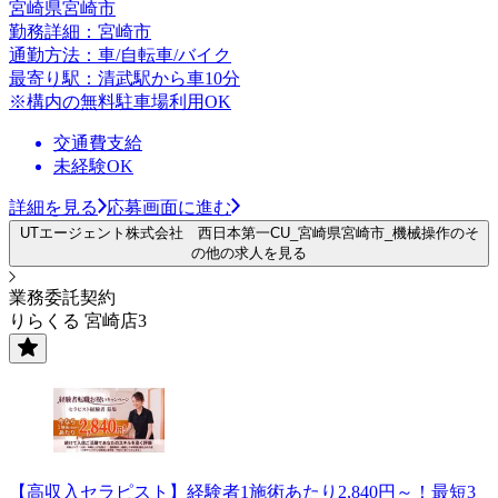
宮崎県宮崎市
勤務詳細：宮崎市
通勤方法：車/自転車/バイク
最寄り駅：清武駅から車10分
※構内の無料駐車場利用OK
交通費支給
未経験OK
詳細を見る
応募画面に進む
UTエージェント株式会社 西日本第一CU_宮崎県宮崎市_機械操作のそ
の他の求人を見る
業務委託契約
りらくる 宮崎店3
【高収入セラピスト】経験者1施術あたり2,840円～！最短3