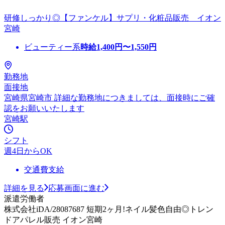
研修しっかり◎【ファンケル】サプリ・化粧品販売 イオン
宮崎
ビューティー系
時給
1,400
円〜
1,550
円
勤務地
面接地
宮崎県宮崎市 詳細な勤務地につきましては、面接時にご確
認をお願いいたします
宮崎駅
シフト
週4日からOK
交通費支給
詳細を見る
応募画面に進む
派遣労働者
株式会社iDA/28087687 短期2ヶ月!ネイル髪色自由◎トレン
ドアパレル販売 イオン宮崎