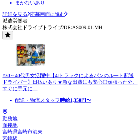
まかないあり
詳細を見る
応募画面に進む
派遣労働者
株式会社ドライブトライブ/DR:AS009-01-MH
#30～40代男女活躍中【4tトラックによるパンのルート配送
ドライバー】日払いあり★急な出費にも安心◎頑張った分、
すぐに手元に！
配送・物流スタッフ
時給
1,350
円〜
勤務地
面接地
宮崎県宮崎市港東
宮崎駅