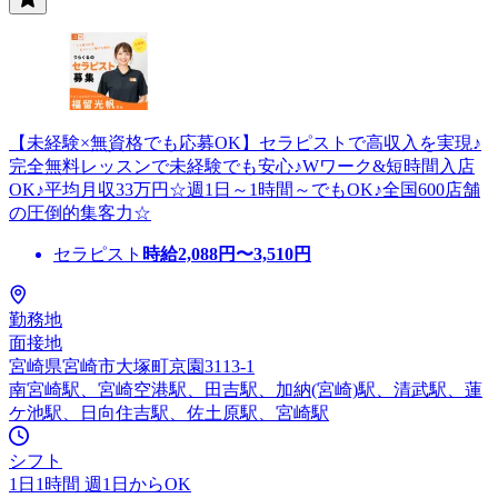
【未経験×無資格でも応募OK】セラピストで高収入を実現♪
完全無料レッスンで未経験でも安心♪Wワーク&短時間入店
OK♪平均月収33万円☆週1日～1時間～でもOK♪全国600店舗
の圧倒的集客力☆
セラピスト
時給
2,088
円〜
3,510
円
勤務地
面接地
宮崎県宮崎市大塚町京園3113-1
南宮崎駅、宮崎空港駅、田吉駅、加納(宮崎)駅、清武駅、蓮
ケ池駅、日向住吉駅、佐土原駅、宮崎駅
シフト
1日1時間 週1日からOK