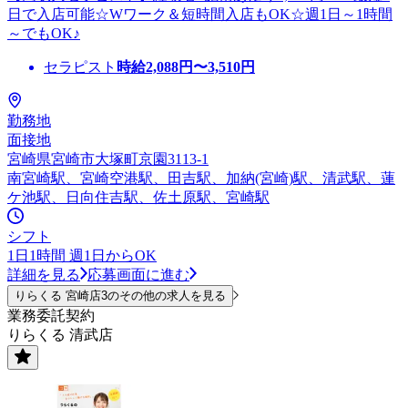
日で入店可能☆Wワーク＆短時間入店もOK☆週1日～1時間
～でもOK♪
セラピスト
時給
2,088
円〜
3,510
円
勤務地
面接地
宮崎県宮崎市大塚町京園3113-1
南宮崎駅、宮崎空港駅、田吉駅、加納(宮崎)駅、清武駅、蓮
ケ池駅、日向住吉駅、佐土原駅、宮崎駅
シフト
1日1時間 週1日からOK
詳細を見る
応募画面に進む
りらくる 宮崎店3のその他の求人を見る
業務委託契約
りらくる 清武店