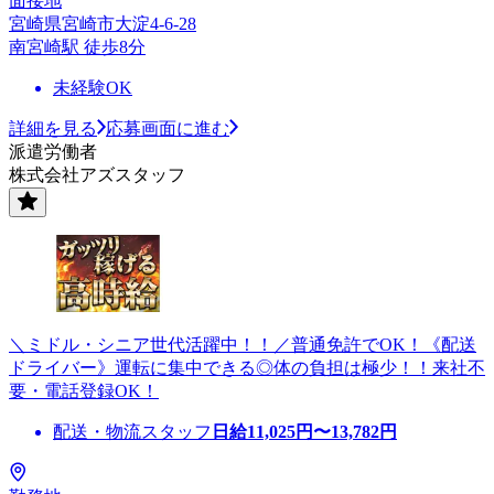
面接地
宮崎県宮崎市大淀4-6-28
南宮崎駅 徒歩8分
未経験OK
詳細を見る
応募画面に進む
派遣労働者
株式会社アズスタッフ
＼ミドル・シニア世代活躍中！！／普通免許でOK！《配送
ドライバー》運転に集中できる◎体の負担は極少！！来社不
要・電話登録OK！
配送・物流スタッフ
日給
11,025
円〜
13,782
円